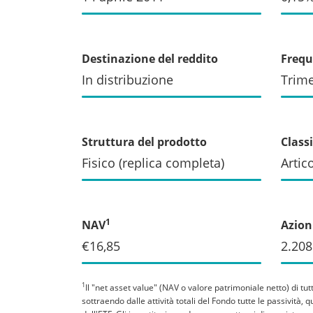
Destinazione del reddito
Frequ
In distribuzione
Trime
Struttura del prodotto
Class
Fisico (replica completa)
Artic
1
NAV
Azioni
€16,85
2.208
1
Il "net asset value" (NAV o valore patrimoniale netto) di tu
sottraendo dalle attività totali del Fondo tutte le passività,