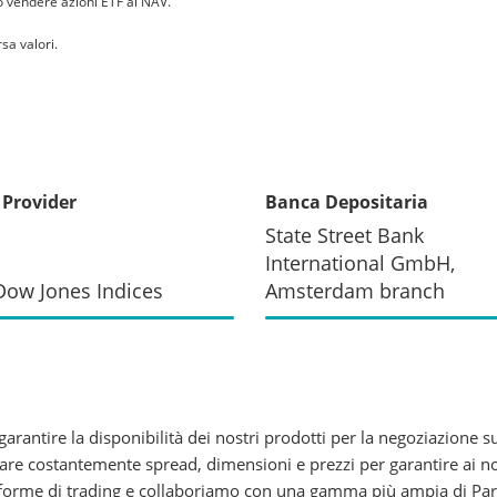
 o vendere azioni ETF al NAV.
sa valori.
 Provider
Banca Depositaria
State Street Bank
International GmbH,
ow Jones Indices
Amsterdam branch
rantire la disponibilità dei nostri prodotti per la negoziazione su
e costantemente spread, dimensioni e prezzi per garantire ai nostri
aforme di trading e collaboriamo con una gamma più ampia di Partec