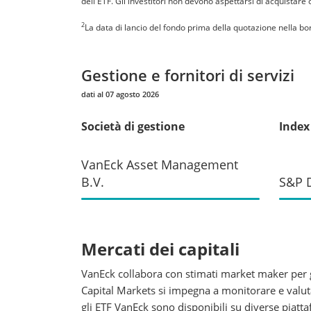
dell'ETF. Gli investitori non devono aspettarsi di acquistare
2
La data di lancio del fondo prima della quotazione nella bor
Gestione e fornitori di servizi
dati al 07 agosto 2026
Società di gestione
Index
VanEck Asset Management
B.V.
S&P D
Mercati dei capitali
VanEck collabora con stimati market maker per ga
Capital Markets si impegna a monitorare e valutar
gli ETF VanEck sono disponibili su diverse piatt