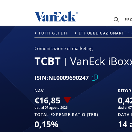
PR
TUTTI GLI ETF
ETF OBBLIGAZIONARI
Comunicazione di marketing
TCBT
VanEck iBox
ISIN:
NL0009690247
NAV
RITOR
€16,85
0,4
dati al 07 agosto 2026
dati al 0
TOTAL EXPENSE RATIO (TER)
DATA 
0,15
%
14 