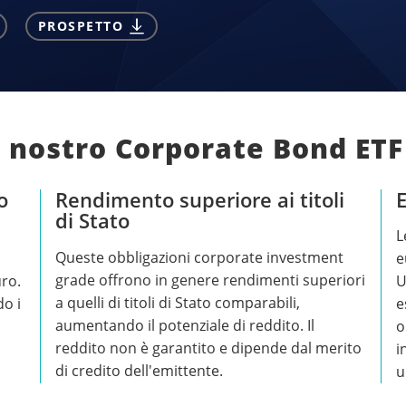
PROSPETTO
l nostro Corporate Bond ETF
o
Rendimento superiore ai titoli
E
di Stato
L
Queste obbligazioni corporate investment
i
e
grade offrono in genere rendimenti superiori
ro.
U
a quelli di titoli di Stato comparabili,
do i
e
aumentando il potenziale di reddito. Il
o
reddito non è garantito e dipende dal merito
i
di credito dell'emittente.
u