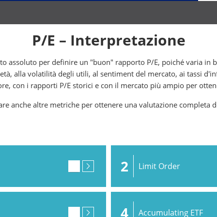
P/E – Interpretazione
o assoluto per definire un "buon" rapporto P/E, poiché varia in bas
ietà, alla volatilità degli utili, al sentiment del mercato, ai tassi d'i
ore, con i rapporti P/E storici e con il mercato più ampio per ott
are anche altre metriche per ottenere una valutazione completa de
2
Limit Order
4
Accumulating ETF