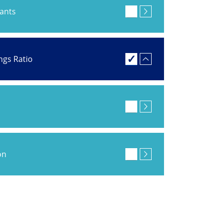
pants
ings Ratio
on