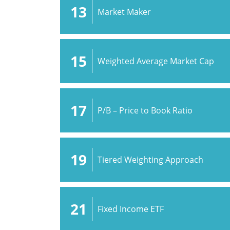
13
Market Maker
15
Weighted Average Market Cap
17
P/B – Price to Book Ratio
19
Tiered Weighting Approach
21
Fixed Income ETF