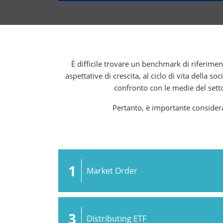
È difficile trovare un benchmark di riferiment
aspettative di crescita, al ciclo di vita della soc
confronto con le medie del sett
Pertanto, è importante consider
1
Market Order
3
Distributing ETF