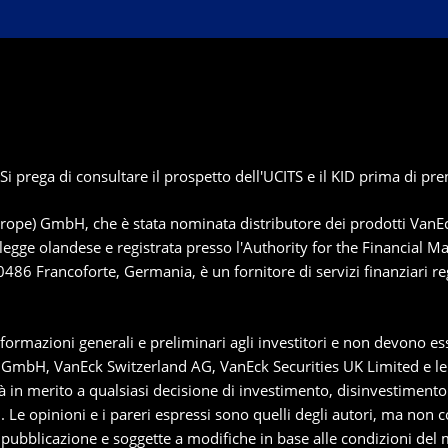
prega di consultare il prospetto dell'UCITS e il KID prima di pren
ope) GmbH, che è stata nominata distributore dei prodotti VanEc
 legge olandese e registrata presso l'Authority for the Financial M
86 Francoforte, Germania, è un fornitore di servizi finanziari re
nformazioni generali e preliminari agli investitori e non devono 
) GmbH, VanEck Switzerland AG, VanEck Securities UK Limited e le lo
 in merito a qualsiasi decisione di investimento, disinvestiment
i. Le opinioni e i pareri espressi sono quelli degli autori, ma no
 pubblicazione e soggette a modifiche in base alle condizioni del