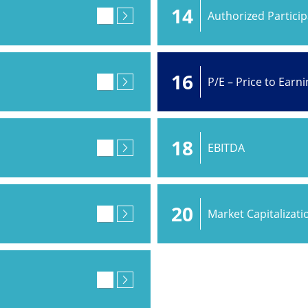
14
Authorized Partici
16
P/E – Price to Earn
18
EBITDA
20
Market Capitalizati