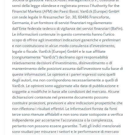
sensi della legge olandese e registrata presso l'Authority for the
Financial Markets (AFM) dei Paesi Bassi. VanEck (Europe) GmbH
con sede legale in Kreuznacher Str. 30, 60486 Francoforte,
Germania, è un fornitore di servizi finanziari regolamentato
dall'Ente federale tedesco di vigilanza dei servizi finanziari (BaFin).
Le informazioni contenute in questo commento hanno l'unico
scopo di offrire agli investitori indicazioni generiche e preliminari
e non costituiscono in alcun modo consulenza d'investimento,
legale o fiscale. VanEck (Europe) GmbH e le sue affiliate
(congiuntamente "VanEck") declinano ogni responsabilità
relativamente decisioni d'investimento, disinvestimento o di
mantenimento delle posizioni assunta dall'investitore sulla base di
queste informazioni. Le opinioni e i pareri espressi sono quelli
degli autori, ma non corrispondono necessariamente a quelli di
VanEck. Le opinioni sono aggiornate alla data di pubblicazione e
soggette a modifiche in base alle condizioni del mercato. Alcune
dichiarazioni contenute nel presente documento possono
costituire proiezioni, previsioni e altre indicazioni prospettiche che
non riflettono i risultati effettivi. Le informazioni fornite da fonti
terze sono ritenute affidabili e non sono state sottoposte a verifica
indipendente per accertarne l'accuratezza o la completezza,
pertanto non possono essere garantite. Tutti gli indici menzionati
sono studiati per misurare i settori e le performance di mercato