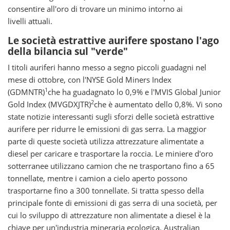
consentire all'oro di trovare un minimo intorno ai
livelli attuali.
Le società estrattive aurifere spostano l'ago
della bilancia sul "verde"
I titoli auriferi hanno messo a segno piccoli guadagni nel
mese di ottobre, con l'NYSE Gold Miners Index
1
(GDMNTR)
che ha guadagnato lo 0,9% e l'MVIS Global Junior
2
Gold Index (MVGDXJTR)
che è aumentato dello 0,8%. Vi sono
state notizie interessanti sugli sforzi delle società estrattive
aurifere per ridurre le emissioni di gas serra. La maggior
parte di queste società utilizza attrezzature alimentate a
diesel per caricare e trasportare la roccia. Le miniere d'oro
sotterranee utilizzano camion che ne trasportano fino a 65
tonnellate, mentre i camion a cielo aperto possono
trasportarne fino a 300 tonnellate. Si tratta spesso della
principale fonte di emissioni di gas serra di una società, per
cui lo sviluppo di attrezzature non alimentate a diesel è la
chiave per un'industria mineraria ecologica. Australian