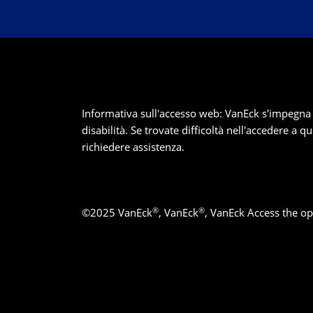
Informativa sull'accesso web: VanEck s'impegna a ga
disabilità. Se trovate difficoltà nell'accedere a q
richiedere assistenza.
®
®
©
2025
VanEck
, VanEck
, VanEck Access the op