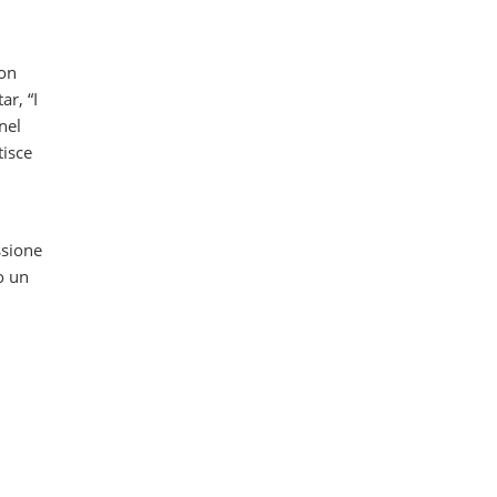
non
r, “I
nel
tisce
ssione
o un