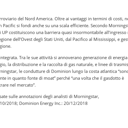
rroviario del Nord America. Oltre ai vantaggi in termini di costi, 
acific si fondi anche su una scala efficiente. Secondo Morningsta
a di UP costituiscono una barriera quasi insormontabile all’ingresso 
gione dell’Ovest degli Stati Uniti, dal Pacifico al Mississippi, e ges
egione.
integrata. Tra le sue attività si annoverano generazione di energia
gio, la distribuzione e la raccolta di gas naturale, e linee di trasmi
rningstar, le condutture di Dominion lungo la costa atlantica “son
nte in quanto fonte di moat” perché “una volta che il gasdotto è
trare nel mercato”.
sate sulle annotazioni degli analisti di Morningstar,
5/10/2018; Dominion Energy Inc.: 20/12/2018