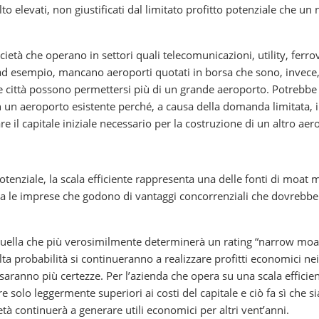
to elevati, non giustificati dal limitato profitto potenziale che un
ietà che operano in settori quali telecomunicazioni, utility, ferrov
i, ad esempio, mancano aeroporti quotati in borsa che sono, invece
e città possono permettersi più di un grande aeroporto. Potrebbe
n aeroporto esistente perché, a causa della domanda limitata, i 
 il capitale iniziale necessario per la costruzione di un altro aer
tenziale, la scala efficiente rappresenta una delle fonti di moat
tra le imprese che godono di vantaggi concorrenziali che dovrebb
 è quella che più verosimilmente determinerà un rating “narrow moa
lta probabilità si continueranno a realizzare profitti economici nei
saranno più certezze. Per l’azienda che opera su una scala efficien
 solo leggermente superiori ai costi del capitale e ciò fa sì che si
età continuerà a generare utili economici per altri vent’anni.