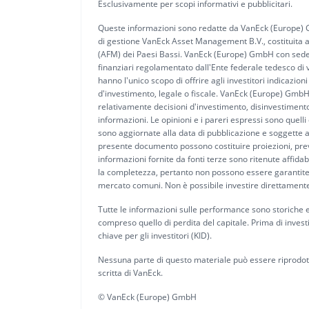
Esclusivamente per scopi informativi e pubblicitari.
Queste informazioni sono redatte da VanEck (Europe) G
di gestione VanEck Asset Management B.V., costituita ai
(AFM) dei Paesi Bassi. VanEck (Europe) GmbH con sede l
finanziari regolamentato dall'Ente federale tedesco di 
hanno l'unico scopo di offrire agli investitori indicazi
d'investimento, legale o fiscale. VanEck (Europe) GmbH
relativamente decisioni d'investimento, disinvestimento
informazioni. Le opinioni e i pareri espressi sono quell
sono aggiornate alla data di pubblicazione e soggette a
presente documento possono costituire proiezioni, previsi
informazioni fornite da fonti terze sono ritenute affida
la completezza, pertanto non possono essere garantite. T
mercato comuni. Non è possibile investire direttamente 
Tutte le informazioni sulle performance sono storiche e n
compreso quello di perdita del capitale. Prima di inves
chiave per gli investitori (KID).
Nessuna parte di questo materiale può essere riprodotta
scritta di VanEck.
© VanEck (Europe) GmbH