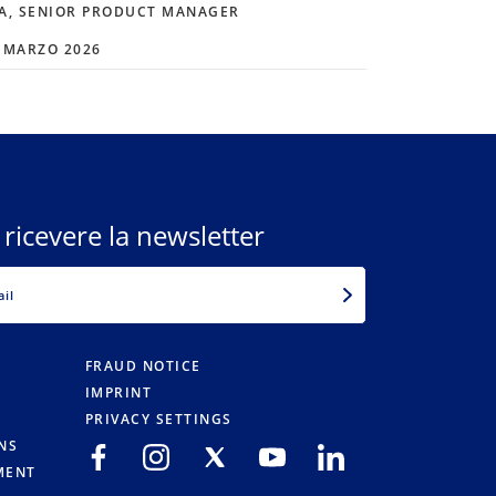
A, SENIOR PRODUCT MANAGER
CFA, SENI
 MARZO 2026
16 FEBBRAI
 ricevere la newsletter
EMAIL
FRAUD NOTICE
IMPRINT
PRIVACY SETTINGS
NS
MENT