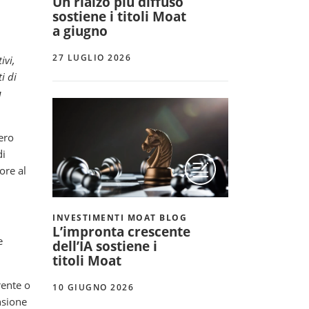
Un rialzo più diffuso
sostiene i titoli Moat
a giugno
27 LUGLIO 2026
ivi,
i di
a
ero
di
ore al
INVESTIMENTI MOAT BLOG
L’impronta crescente
e
dell’IA sostiene i
titoli Moat
rente o
10 GIUGNO 2026
nsione