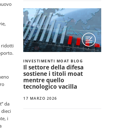
 nuovo
ie,
,
ridotti
oporto.
INVESTIMENTI MOAT BLOG
Il settore della difesa
sostiene i titoli moat
 meno
mentre quello
ero
tecnologico vacilla
17 MARZO 2026
t” da
 dieci
te, i
a