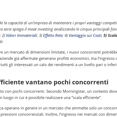
e la capacità di un’impresa di mantenere i propri vantaggi competit
a serie spiega il moat investing analizzando le cinque principali font
; 2)
Valori Immateriali
; 3)
Effetto Rete
; 4)
Vantaggio sui Costi
;
5) Scal
di:
rve un mercato di dimensioni limitate, i nuovi concorrenti potrebb
 aziende già affermate generano profitti economici, ma l’ingresso 
ti gli interessati un calo dei rendimenti a un livello pari o inferi
efficiente vantano pochi concorrenti
to con pochi concorrenti. Secondo Morningstar, un contesto dov
ogo in cui è possibile realizzare una “scala efficiente”.
ica operano in genere in un mercato che ammette solo un concor
 pressioni concorrenziali. Inoltre, l’ingresso nei mercati con dime