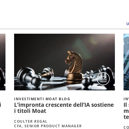
U
INVESTIMENTI MOAT BLOG
IN
i
L’impronta crescente dell’IA sostiene
Il
i titoli Moat
m
te
COULTER REGAL
CFA, SENIOR PRODUCT MANAGER
CO