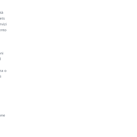
tà
ets
vizi
ento
oni
l
za o
i
ione