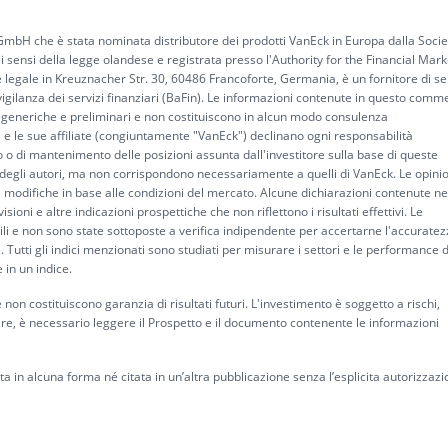
mbH che è stata nominata distributore dei prodotti VanEck in Europa dalla Socie
 sensi della legge olandese e registrata presso l'Authority for the Financial Mark
egale in Kreuznacher Str. 30, 60486 Francoforte, Germania, è un fornitore di ser
vigilanza dei servizi finanziari (BaFin). Le informazioni contenute in questo comm
oni generiche e preliminari e non costituiscono in alcun modo consulenza
 e le sue affiliate (congiuntamente "VanEck") declinano ogni responsabilità
 o di mantenimento delle posizioni assunta dall'investitore sulla base di queste
i degli autori, ma non corrispondono necessariamente a quelli di VanEck. Le opini
 modifiche in base alle condizioni del mercato. Alcune dichiarazioni contenute ne
oni e altre indicazioni prospettiche che non riflettono i risultati effettivi. Le
bili e non sono state sottoposte a verifica indipendente per accertarne l'accuratez
utti gli indici menzionati sono studiati per misurare i settori e le performance d
in un indice.
on costituiscono garanzia di risultati futuri. L'investimento è soggetto a rischi,
tire, è necessario leggere il Prospetto e il documento contenente le informazioni
 in alcuna forma né citata in un’altra pubblicazione senza l’esplicita autorizzaz