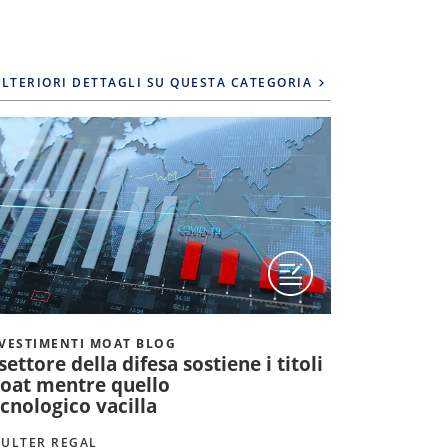
LTERIORI DETTAGLI SU QUESTA CATEGORIA
VESTIMENTI MOAT BLOG
INVESTIME
 settore della difesa sostiene i titoli
I titoli 
oat mentre quello
leadershi
cnologico vacilla
del 2026
ULTER REGAL
COULTER R