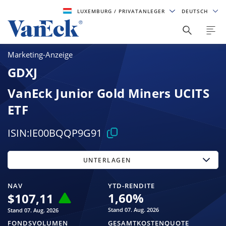
LUXEMBURG
/ PRIVATANLEGER
DEUTSCH
Marketing-Anzeige
GDXJ
VanEck Junior Gold Miners UCITS
ETF
ISIN:
IE00BQQP9G91
UNTERLAGEN
NAV
YTD-RENDITE
1,60
%
$
107,11
Stand 07. Aug. 2026
Stand 07. Aug. 2026
FONDSVOLUMEN
GESAMTKOSTENQUOTE