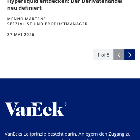
Hyperliquid entdecken: Der Derivatehandel
neu definiert
MENNO MARTENS
SPEZIALIST UND PRODUKTMANAGER
27 MAI 2026
1
of
5
VanEcks Leitprinzip besteht darin, Anlegern den Zugang zu