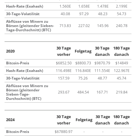
Hash-Rate (Exahash)
1.560E
1.658E
1.478E
2.199E
30-Tage-Volatilität
40.08
97.29
48.23
54.73
Abflüsse von Minern zu
Börsen (gleitender Sieben-
713.83
227.02
145.96
240.78
Tage-Durchschnitt) (BTC)
30 Tage
30 Tage
180 Tage
2020
Folgetag
vorher
danach
danach
Bitcoin-Preis
$6852.50
$8800.73
$9870.79
$14849
Hash-Rate (Exahash)
116.498E
116.840E
111.554E
122.967E
30-Tage-Volatilität
157.59
75.26
48.77
45.74
Abflüsse von Minern zu
Börsen (gleitender
293.67
484.54
167.71
219.84
Sieben-Tage-
Durchschnitt) (BTC)
30 Tage
30 Tage
180 Tage
2024
Folgetag
vorher
danach
danach
Bitcoin-Preis
$67880.97
-
-
-