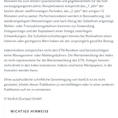
Monaten bis zum letzten Quartalsende und gegebenenfalls für die fünf
vorausgegangenen Jahre. Beispielsweise entspricht das „1. Jahr” der
letzten dieser zwölfmonatigen Perioden, das „2. Jahr” den vorigen 12
Monaten und so weiter. Performancedaten werden in Basiswährung, mit
wiederangelegten Nettoerträgen und nach Abzug der Gebühren angezeigt.
Makler- oder Transaktionsgebühren kommen zur Anwendung.
Anlageerträge und der Kapitalwert einer Anlage unterliegen
Schwankungen. Die Schuldverschreibungen können bei Rücknahme einen
höheren oder geringeren Wert haben als der ursprünglich gezahlte Betrag.
Indexrenditen entsprechen nicht den ETN-Renditen und berücksichtigen
keine Management- oder Maklergebühren. Die Wertentwicklung des Index
ist nicht repräsentativ für die Wertentwicklung des ETN. Anleger können
nicht direkt in den Index investieren. Indizes sind keine Wertpapiere, in die
investiert werden kann.
Ohne ausdrückliche schriftliche Genehmigung von VanEck ist es nicht
gestattet, Inhalte dieser Publikation zu vervielfältigen oder in einer anderen
Publikation auf sie zu verweisen.
© VanEck (Europe) GmbH
WICHTIGE HINWEISE