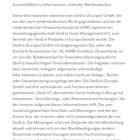
Ausschließlich zu Informations- und/oder Werbezwecken.
Diese Informationen stammen von VanEck (Europe) GmbH, die
von der nach niederländischem Recht gegründeten und bei der
niederländischen Finanzmarktaufsicht (AFM) registrierten
Verwaltungsgesellschaft VanEck Asset Management B.V. zum
Vertrieb der VanEck-Produkte in Europa bestellt wurde. Die
VanEck (Europe) GmbH mit eingetragenem Sitz unter der
Anschrift Kreuznacher Str. 30, 60486 Frankfurt, Deutschland, ist
ein von der Bundesanstalt für Finanzdienstleistungsaufsicht
(BaFin) beaufsichtigter Finanzdienstleister. Die Angaben sind nur
dazu bestimmt, Anlegern allgemeine und vorläufige
Informationen zu bieten, und sollten nicht als Anlage-, Rechts-
oder Steuerberatung ausgelegt werden. Die VanEck (Europe)
GmbH und ihre verbundenen und Tochterunternehmen
(gemeinsam „VanEck“) übernehmen keine Haftung in Bezug auf
Investitions-, Veräußerungs- oder Retentionsentscheidungen, die
der Investor aufgrund dieser Informationen trifft. Die zum
Ausdruck gebrachten Ansichten und Meinungen sind die des
Autors bzw. der Autoren, aber nicht notwendigerweise die von
VanEck. Die Meinungen sind zum Zeitpunkt der Veröffentlichung
aktuell und können sich mit den Marktbedingungen ändern.
Bestimmte enthaltene Aussagen können Hochrechnungen,