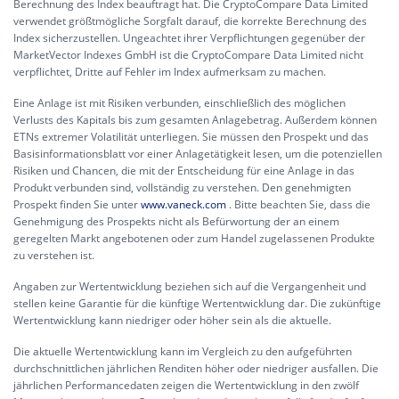
Berechnung des Index beauftragt hat. Die CryptoCompare Data Limited
verwendet größtmögliche Sorgfalt darauf, die korrekte Berechnung des
Index sicherzustellen. Ungeachtet ihrer Verpflichtungen gegenüber der
MarketVector Indexes GmbH ist die CryptoCompare Data Limited nicht
verpflichtet, Dritte auf Fehler im Index aufmerksam zu machen.
Eine Anlage ist mit Risiken verbunden, einschließlich des möglichen
Verlusts des Kapitals bis zum gesamten Anlagebetrag. Außerdem können
ETNs extremer Volatilität unterliegen. Sie müssen den Prospekt und das
Basisinformationsblatt vor einer Anlagetätigkeit lesen, um die potenziellen
Risiken und Chancen, die mit der Entscheidung für eine Anlage in das
Produkt verbunden sind, vollständig zu verstehen. Den genehmigten
Prospekt finden Sie unter
www.vaneck.com
. Bitte beachten Sie, dass die
Genehmigung des Prospekts nicht als Befürwortung der an einem
geregelten Markt angebotenen oder zum Handel zugelassenen Produkte
zu verstehen ist.
Angaben zur Wertentwicklung beziehen sich auf die Vergangenheit und
stellen keine Garantie für die künftige Wertentwicklung dar. Die zukünftige
Wertentwicklung kann niedriger oder höher sein als die aktuelle.
Die aktuelle Wertentwicklung kann im Vergleich zu den aufgeführten
durchschnittlichen jährlichen Renditen höher oder niedriger ausfallen. Die
jährlichen Performancedaten zeigen die Wertentwicklung in den zwölf