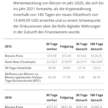
Wertentwicklung von Bitcoin im Jahr 2020, die sich bis
ins Jahr 2021 fortsetzte, als die Kryptowährung
innerhalb von 180 Tagen ein neues Allzeithoch von
14.849,09 USD erreichte und zu einem Schwerpunkt
der Diskussionen über die Rolle digitaler Währungen
in der Zukunft des Finanzwesens wurde.
30 Tage
30 Tage
180 Tage
2012
Folgetag
vorher
danach
danach
Bitcoin-Preis
$10.59
$12.45
$13.42
$126.25
Hash-Rate (Terahash)
22.532T
27.053T
24.271T
106.334T
30-Tage-Volatilität
56.80
34.85
27.18
132.9
Abflüsse von Minern zu
Börsen (gleitender Sieben-
63.39
17.70
5.40
40.76
Tage-Durchschnitt) (BTC)
30 Tage
30 Tage
180 Tage
2016
Folgetag
vorher
danach
danach
Bitcoin-Preis
$577.07
$651.30
$591.59
$1002.9