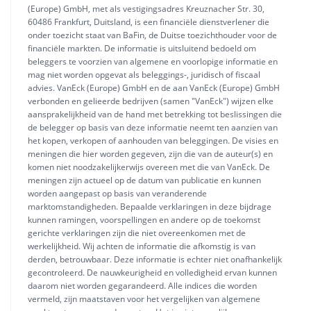
(Europe) GmbH, met als vestigingsadres Kreuznacher Str. 30,
60486 Frankfurt, Duitsland, is een financiële dienstverlener die
onder toezicht staat van BaFin, de Duitse toezichthouder voor de
financiële markten. De informatie is uitsluitend bedoeld om
beleggers te voorzien van algemene en voorlopige informatie en
mag niet worden opgevat als beleggings-, juridisch of fiscaal
advies. VanEck (Europe) GmbH en de aan VanEck (Europe) GmbH
verbonden en gelieerde bedrijven (samen "VanEck") wijzen elke
aansprakelijkheid van de hand met betrekking tot beslissingen die
de belegger op basis van deze informatie neemt ten aanzien van
het kopen, verkopen of aanhouden van beleggingen. De visies en
meningen die hier worden gegeven, zijn die van de auteur(s) en
komen niet noodzakelijkerwijs overeen met die van VanEck. De
meningen zijn actueel op de datum van publicatie en kunnen
worden aangepast op basis van veranderende
marktomstandigheden. Bepaalde verklaringen in deze bijdrage
kunnen ramingen, voorspellingen en andere op de toekomst
gerichte verklaringen zijn die niet overeenkomen met de
werkelijkheid. Wij achten de informatie die afkomstig is van
derden, betrouwbaar. Deze informatie is echter niet onafhankelijk
gecontroleerd. De nauwkeurigheid en volledigheid ervan kunnen
daarom niet worden gegarandeerd. Alle indices die worden
vermeld, zijn maatstaven voor het vergelijken van algemene