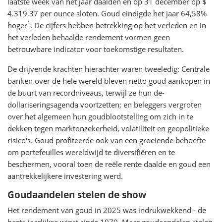
laatste week van het jaar daalden en op 31 december op $
4.319,37 per ounce sloten. Goud eindigde het jaar 64,58%
1
hoger
. De cijfers hebben betrekking op het verleden en in
het verleden behaalde rendement vormen geen
betrouwbare indicator voor toekomstige resultaten.
De drijvende krachten hierachter waren tweeledig: Centrale
banken over de hele wereld bleven netto goud aankopen in
de buurt van recordniveaus, terwijl ze hun de-
dollariseringsagenda voortzetten; en beleggers vergroten
over het algemeen hun goudblootstelling om zich in te
dekken tegen marktonzekerheid, volatiliteit en geopolitieke
risico's. Goud profiteerde ook van een groeiende behoefte
om portefeuilles wereldwijd te diversifiëren en te
beschermen, vooral toen de reële rente daalde en goud een
aantrekkelijkere investering werd.
Goudaandelen stelen de show
Het rendement van goud in 2025 was indrukwekkend - de