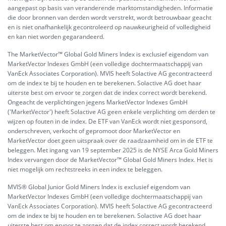
aangepast op basis van veranderende marktomstandigheden. Informatie
die door bronnen van derden wordt verstrekt, wordt betrouwbaar geacht
en is niet onafhankelijk gecontroleerd op nauwkeurigheid of volledigheid
en kan niet worden gegarandeerd.
The MarketVector™ Global Gold Miners Index is exclusief eigendom van
MarketVector Indexes GmbH (een volledige dochtermaatschappij van
VanEck Associates Corporation). MVIS heeft Solactive AG gecontracteerd
om de index te bij te houden en te berekenen. Solactive AG doet haar
uiterste best om ervoor te zorgen dat de index correct wordt berekend.
Ongeacht de verplichtingen jegens MarketVector Indexes GmbH
('MarketVector') heeft Solactive AG geen enkele verplichting om derden te
wijzen op fouten in de index. De ETF van VanEck wordt niet gesponsord,
onderschreven, verkocht of gepromoot door MarketVector en
MarketVector doet geen uitspraak over de raadzaamheid om in de ETF te
beleggen. Met ingang van 19 september 2025 is de NYSE Arca Gold Miners
Index vervangen door de MarketVector™ Global Gold Miners Index. Het is
niet mogelijk om rechtstreeks in een index te beleggen.
MVIS® Global Junior Gold Miners Index is exclusief eigendom van
MarketVector Indexes GmbH (een volledige dochtermaatschappij van
VanEck Associates Corporation). MVIS heeft Solactive AG gecontracteerd
om de index te bij te houden en te berekenen. Solactive AG doet haar
uiterste best om ervoor te zorgen dat de index correct wordt berekend.