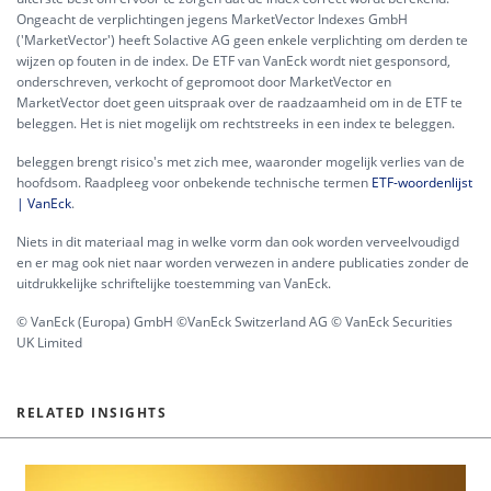
Ongeacht de verplichtingen jegens MarketVector Indexes GmbH
('MarketVector') heeft Solactive AG geen enkele verplichting om derden te
wijzen op fouten in de index. De ETF van VanEck wordt niet gesponsord,
onderschreven, verkocht of gepromoot door MarketVector en
MarketVector doet geen uitspraak over de raadzaamheid om in de ETF te
beleggen. Het is niet mogelijk om rechtstreeks in een index te beleggen.
beleggen brengt risico's met zich mee, waaronder mogelijk verlies van de
hoofdsom. Raadpleeg voor onbekende technische termen
ETF-woordenlijst
| VanEck
.
Niets in dit materiaal mag in welke vorm dan ook worden verveelvoudigd
en er mag ook niet naar worden verwezen in andere publicaties zonder de
uitdrukkelijke schriftelijke toestemming van VanEck.
© VanEck (Europa) GmbH ©VanEck Switzerland AG © VanEck Securities
UK Limited
RELATED INSIGHTS