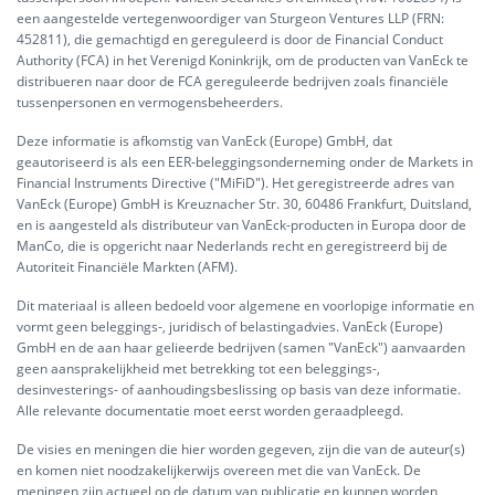
een aangestelde vertegenwoordiger van Sturgeon Ventures LLP (FRN:
452811), die gemachtigd en gereguleerd is door de Financial Conduct
Authority (FCA) in het Verenigd Koninkrijk, om de producten van VanEck te
distribueren naar door de FCA gereguleerde bedrijven zoals financiële
tussenpersonen en vermogensbeheerders.
Deze informatie is afkomstig van VanEck (Europe) GmbH, dat
geautoriseerd is als een EER-beleggingsonderneming onder de Markets in
Financial Instruments Directive ("MiFiD"). Het geregistreerde adres van
VanEck (Europe) GmbH is Kreuznacher Str. 30, 60486 Frankfurt, Duitsland,
en is aangesteld als distributeur van VanEck-producten in Europa door de
ManCo, die is opgericht naar Nederlands recht en geregistreerd bij de
Autoriteit Financiële Markten (AFM).
Dit materiaal is alleen bedoeld voor algemene en voorlopige informatie en
vormt geen beleggings-, juridisch of belastingadvies. VanEck (Europe)
GmbH en de aan haar gelieerde bedrijven (samen "VanEck") aanvaarden
geen aansprakelijkheid met betrekking tot een beleggings-,
desinvesterings- of aanhoudingsbeslissing op basis van deze informatie.
Alle relevante documentatie moet eerst worden geraadpleegd.
De visies en meningen die hier worden gegeven, zijn die van de auteur(s)
en komen niet noodzakelijkerwijs overeen met die van VanEck. De
meningen zijn actueel op de datum van publicatie en kunnen worden