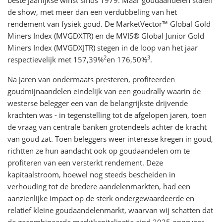
beste jaarlijkse winst sinds 1979. Maar goudaandelen stalen
de show, met meer dan een verdubbeling van het
rendement van fysiek goud. De MarketVector™ Global Gold
Miners Index (MVGDXTR) en de MVIS® Global Junior Gold
Miners Index (MVGDXJTR) stegen in de loop van het jaar
2
3
respectievelijk met 157,39%
en 176,50%
.
Na jaren van ondermaats presteren, profiteerden
goudmijnaandelen eindelijk van een goudrally waarin de
westerse belegger een van de belangrijkste drijvende
krachten was - in tegenstelling tot de afgelopen jaren, toen
de vraag van centrale banken grotendeels achter de kracht
van goud zat. Toen beleggers weer interesse kregen in goud,
richtten ze hun aandacht ook op goudaandelen om te
profiteren van een versterkt rendement. Deze
kapitaalstroom, hoewel nog steeds bescheiden in
verhouding tot de bredere aandelenmarkten, had een
aanzienlijke impact op de sterk ondergewaardeerde en
relatief kleine goudaandelenmarkt, waarvan wij schatten dat