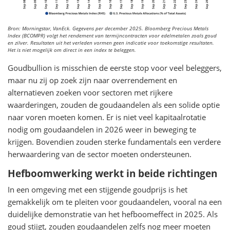
Bron: Morningstar, VanEck. Gegevens per december 2025. Bloomberg Precious Metals
Index (BCOMPR) volgt het rendement van termijncontracten voor edelmetalen zoals goud
en zilver. Resultaten uit het verleden vormen geen indicatie voor toekomstige resultaten.
Het is niet mogelijk om direct in een index te beleggen.
Goudbullion is misschien de eerste stop voor veel beleggers,
maar nu zij op zoek zijn naar overrendement en
alternatieven zoeken voor sectoren met rijkere
waarderingen, zouden de goudaandelen als een solide optie
naar voren moeten komen. Er is niet veel kapitaalrotatie
nodig om goudaandelen in 2026 weer in beweging te
krijgen. Bovendien zouden sterke fundamentals een verdere
herwaardering van de sector moeten ondersteunen.
Hefboomwerking werkt in beide richtingen
In een omgeving met een stijgende goudprijs is het
gemakkelijk om te pleiten voor goudaandelen, vooral na een
duidelijke demonstratie van het hefboomeffect in 2025. Als
goud stijgt, zouden goudaandelen zelfs nog meer moeten