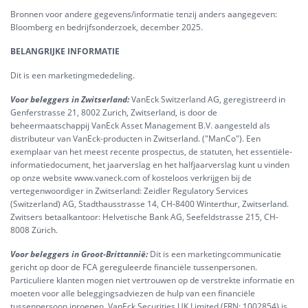
Bronnen voor andere gegevens/informatie tenzij anders aangegeven:
Bloomberg en bedrijfsonderzoek, december 2025.
BELANGRIJKE INFORMATIE
Dit is een marketingmededeling.
Voor beleggers in Zwitserland:
VanEck Switzerland AG, geregistreerd in
Genferstrasse 21, 8002 Zurich, Zwitserland, is door de
beheermaatschappij VanEck Asset Management B.V. aangesteld als
distributeur van VanEck-producten in Zwitserland. ("ManCo"). Een
exemplaar van het meest recente prospectus, de statuten, het essentiële-
informatiedocument, het jaarverslag en het halfjaarverslag kunt u vinden
op onze website www.vaneck.com of kosteloos verkrijgen bij de
vertegenwoordiger in Zwitserland: Zeidler Regulatory Services
(Switzerland) AG, Stadthausstrasse 14, CH-8400 Winterthur, Zwitserland.
Zwitsers betaalkantoor: Helvetische Bank AG, Seefeldstrasse 215, CH-
8008 Zürich.
Voor beleggers in Groot-Brittannië:
Dit is een marketingcommunicatie
gericht op door de FCA gereguleerde financiële tussenpersonen.
Particuliere klanten mogen niet vertrouwen op de verstrekte informatie en
moeten voor alle beleggingsadviezen de hulp van een financiële
tussenpersoon inroepen. VanEck Securities UK Limited (FRN: 1002854) is