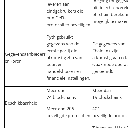
toegang tot gegev
leveren aan
uit de echte werel
eindgebruikers die
off-chain bereken
hun DeFi-
mogelijk te maken
protocollen beveiligen.
Pyth gebruikt
gegevens van de
De gegevens van
eerste partij die
Chainlink zijn
Gegevensaanbieders
afkomstig zijn van
afkomstig van rel
en -bron
beurzen,
(vaak node operat
handelshuizen en
genoemd).
financiële instellingen.
Meer dan
Meer dan
74 blockchains
19 blockchains
Beschikbaarheid
Meer dan 205
401
beveiligde protocollen
beveiligde protoc
Tijdens het LUNA