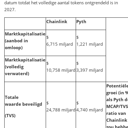
datum totdat het volledige aantal tokens ontgrendeld is in
2027.
Chainlink
Pyth
Marktkapitalisatie
$
$
(aanbod in
6,715 miljard
1,221 miljard
omloop)
Marktkapitalisatie
$
$
(volledig
10,758 miljard
3,397 miljard
verwaterd)
Potentiël
groei (in 
Totale
als Pyth d
$
$
waarde beveiligd
MCAP/TVS
24,788 miljard
4,740 miljard
ratio van
(TVS)
Chainlink
zou hebb