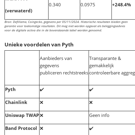
0.340
0.0975
+248.4%
(verwaterd)
Bron: Defillama, Coingecko, gegevens per 05/11/2024. Historische resultaten bieden geen
garantie voor toekomstige resultaten. Dit mag niet worden opgevat als beleggingsadvies
voor de digitale activa die in de bovenstaande tabel worden genoemd.
Unieke voordelen van Pyth
Aanbieders van
Transparante &
gegevens
gemakkelijk
publiceren rechtstreeks
controleerbare aggreg
Pyth
✔️
✔️
Chainlink
❌
❌
Uniswap TWAP
❌
Geen info
Band Protocol
❌
✔️