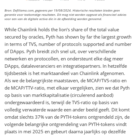
Bron: Defillama.com, gegevens per 19/08/2024. Historische resultaten bieden geen
garantie voor toekomstige resultaten. Dit mag niet worden opgevat als financieel advies
voor een van de digitale activa die in de afbeelding worden genoemd.
While Chainlink holds the lion’s share of the total value
secured by oracles, Pyth has shown by far the largest growth
in terms of TVS, number of protocols supported and number
of DApps. Pyth breidt zich snel uit, over verschillende
netwerken en protocollen, en ondersteunt elke dag meer
DApps, dataleveranciers en integratiepartners. In hetzelfde
tijdsbestek is het marktaandeel van Chainlink afgenomen.
Als we de belangrijkste maatstaven, de MCAP/TVS-ratio en
de MCAP/TTV-ratio, met elkaar vergelijken, zien we dat Pyth
op basis van marktkapitalisatie (circulerend aanbod)
ondergewaardeerd is, terwijl de TVS-ratio op basis van
volledig verwaterde waarde een ander beeld geeft. Dit komt
omdat slechts 37% van de PYTH-tokens ontgrendeld zijn, de
volgende belangrijke ontgrendeling van PYTH-tokens vindt
plaats in mei 2025 en gebeurt daarna jaarlijks op dezelfde