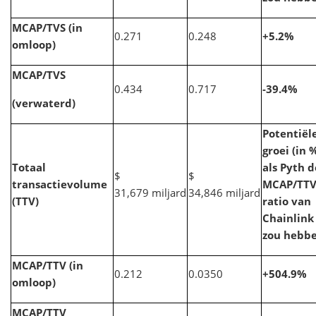
MCAP/TVS (in
0.271
0.248
+5.2%
omloop)
MCAP/TVS
0.434
0.717
-39.4%
(verwaterd)
Potentiël
groei (in 
Totaal
als Pyth d
$
$
transactievolume
MCAP/TTV
31,679 miljard
34,846 miljard
(TTV)
ratio van
Chainlink
zou hebb
MCAP/TTV (in
0.212
0.0350
+504.9%
omloop)
MCAP/TTV