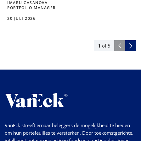
IMARU CASANOVA
PORTFOLIO MANAGER
20 JULI 2026
1
of
5
VanEck streeft ernaar beleggers de mogelijkheid te bieden
om hun portefeuilles te versterken. Door toekomstgerichte,
intelligent ontworpen actieve fondsen en ETF-oplossingen