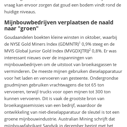
vraag kan ervoor zorgen dat goud een bodem vindt rond de
huidige niveaus.
Mijnbouwbedrijven verplaatsen de naald
naar "groen"
Goudaandelen boekten kleine winsten in oktober, waarbij
1
de NYSE Gold Miners Index (GDMNTR)
0,9% steeg en de
2
MVIS Global Junior Gold Index (MVGDXJTR))
0,8%. Er was
interessant nieuws over de inspanningen van
mijnbouwbedrijven om de uitstoot van broeikasgassen te
verminderen. De meeste mijnen gebruiken dieselapparatuur
voor het laden en vervoeren van gesteente. Ondergrondse
goudmijnen gebruiken vrachtwagens die tot 65 ton
vervoeren, terwijl trucks voor open mijnen tot 300 ton
kunnen vervoeren. Dit is vaak de grootste bron van
broeikasgasemissies van een bedrijf, waardoor de
ontwikkeling van niet-dieselapparatuur de sleutel is tot een
groene mijnbouwindustrie. Australian Mining schrijft dat
mijnbouwfabrikant Sandvik in december begint met het