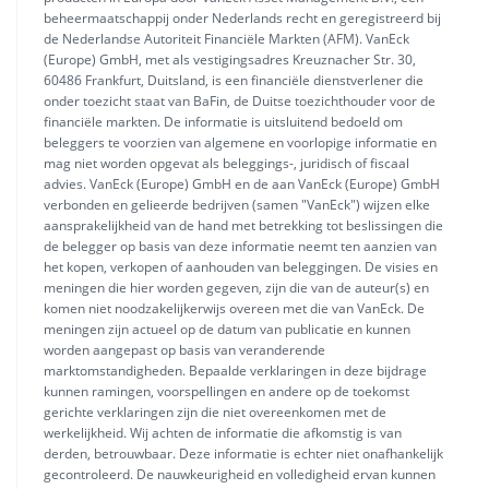
beheermaatschappij onder Nederlands recht en geregistreerd bij
de Nederlandse Autoriteit Financiële Markten (AFM). VanEck
(Europe) GmbH, met als vestigingsadres Kreuznacher Str. 30,
60486 Frankfurt, Duitsland, is een financiële dienstverlener die
onder toezicht staat van BaFin, de Duitse toezichthouder voor de
financiële markten. De informatie is uitsluitend bedoeld om
beleggers te voorzien van algemene en voorlopige informatie en
mag niet worden opgevat als beleggings-, juridisch of fiscaal
advies. VanEck (Europe) GmbH en de aan VanEck (Europe) GmbH
verbonden en gelieerde bedrijven (samen "VanEck") wijzen elke
aansprakelijkheid van de hand met betrekking tot beslissingen die
de belegger op basis van deze informatie neemt ten aanzien van
het kopen, verkopen of aanhouden van beleggingen. De visies en
meningen die hier worden gegeven, zijn die van de auteur(s) en
komen niet noodzakelijkerwijs overeen met die van VanEck. De
meningen zijn actueel op de datum van publicatie en kunnen
worden aangepast op basis van veranderende
marktomstandigheden. Bepaalde verklaringen in deze bijdrage
kunnen ramingen, voorspellingen en andere op de toekomst
gerichte verklaringen zijn die niet overeenkomen met de
werkelijkheid. Wij achten de informatie die afkomstig is van
derden, betrouwbaar. Deze informatie is echter niet onafhankelijk
gecontroleerd. De nauwkeurigheid en volledigheid ervan kunnen