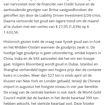
van nervositeit over de financiën van Credit Suisse en de
aanhoudende gevolgen van Britse vastgoedfondsen die
getroffen zijn door de Liability Driven Investment (LDI)-crisis.
Daarna vertoonde het goud een lagere trend om de maand
af te sluiten met een verlies van $ 27,05 (1,63%) op $
1.633,56.
Historisch gezien trekt de vraag naar fysiek goud aan in Azië
en het Midden-Oosten wanneer de goudprijs zwak is. De
huidige lage goudprijs is geen uitzondering, omdat kopers in
China, India en de VAE aanvoelen dat het om een koopje
gaat. Volgens Bloomberg wordt goud in Dubai, Istanbul en
Shanghai verhandeld tegen een hogere prijs dan de contante
koers in Londen. Meer dan 527 ton is sinds april uit de
kluizen van New York en Londen gehaald, terwijl de Chinese
import in augustus het hoogste niveau in vier jaar bereikte.
De vraag van de centrale banken is ook sterk: de World Gold
Council meldt dat de banken in het derde kwartaal 399 ton
hebben gekocht, het sterkste kwartaal ooit. Deze fysieke