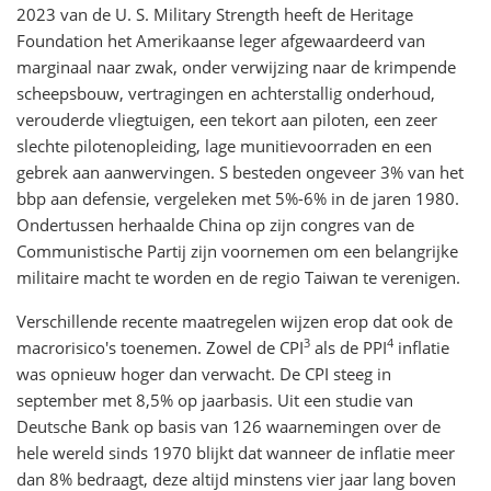
2023 van de U. S. Military Strength heeft de Heritage
Foundation het Amerikaanse leger afgewaardeerd van
marginaal naar zwak, onder verwijzing naar de krimpende
scheepsbouw, vertragingen en achterstallig onderhoud,
verouderde vliegtuigen, een tekort aan piloten, een zeer
slechte pilotenopleiding, lage munitievoorraden en een
gebrek aan aanwervingen. S besteden ongeveer 3% van het
bbp aan defensie, vergeleken met 5%-6% in de jaren 1980.
Ondertussen herhaalde China op zijn congres van de
Communistische Partij zijn voornemen om een belangrijke
militaire macht te worden en de regio Taiwan te verenigen.
Verschillende recente maatregelen wijzen erop dat ook de
3
4
macrorisico's toenemen. Zowel de CPI
als de PPI
inflatie
was opnieuw hoger dan verwacht. De CPI steeg in
september met 8,5% op jaarbasis. Uit een studie van
Deutsche Bank op basis van 126 waarnemingen over de
hele wereld sinds 1970 blijkt dat wanneer de inflatie meer
dan 8% bedraagt, deze altijd minstens vier jaar lang boven