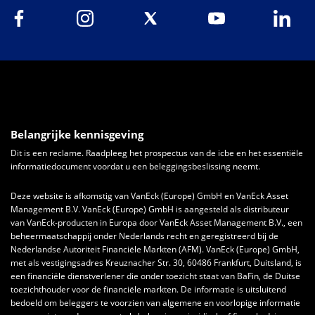
Belangrijke kennisgeving
Dit is een reclame. Raadpleeg het prospectus van de icbe en het essentiële
informatiedocument voordat u een beleggingsbeslissing neemt.
Deze website is afkomstig van VanEck (Europe) GmbH en VanEck Asset
Management B.V. VanEck (Europe) GmbH is aangesteld als distributeur
van VanEck-producten in Europa door VanEck Asset Management B.V., een
beheermaatschappij onder Nederlands recht en geregistreerd bij de
Nederlandse Autoriteit Financiële Markten (AFM). VanEck (Europe) GmbH,
met als vestigingsadres Kreuznacher Str. 30, 60486 Frankfurt, Duitsland, is
een financiële dienstverlener die onder toezicht staat van BaFin, de Duitse
toezichthouder voor de financiële markten. De informatie is uitsluitend
bedoeld om beleggers te voorzien van algemene en voorlopige informatie