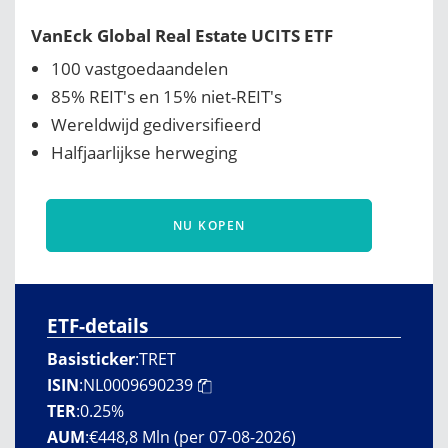
VanEck Global Real Estate UCITS ETF
100 vastgoedaandelen
85% REIT's en 15% niet-REIT's
Wereldwijd gediversifieerd
Halfjaarlijkse herweging
NU KOPEN
ETF-details
Basisticker
:
TRET
ISIN
:
NL0009690239
TER
:
0.25%
AUM
:
€448,8 Mln (per 07-08-2026)