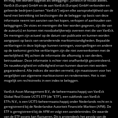
en mag niet worden opgevat als beleggings-, juridisch of fiscaal advies.
VanEck (Europe) GmbH en de aan VanEck (Europe) GmbH verbonden en
gelieerde bedrijven (samen "VanEck") wijzen elke aansprakelijkheid van de
hand met betrekking tot beslissingen die de belegger op basis van deze
informatie neemt ten aanzien van het kopen, verkopen of aanhouden van
beleggingen. De visies en meningen die hier worden gegeven, zijn die van
de auteur(s) en komen niet noodzakelijkerwijs overeen met die van VanEck.
De meningen zijn actueel op de datum van publicatie en kunnen worden
aangepast op basis van veranderende marktomstandigheden. Bepaalde
verklaringen in deze bijdrage kunnen ramingen, voorspellingen en andere
op de toekomst gerichte verklaringen zijn die niet overeenkomen met de
werkelijkheid. Wij achten de informatie die afkomstig is van derden,
betrouwbaar. Deze informatie is echter niet onafhankelijk gecontroleerd.
De nauwkeurigheid en volledigheid ervan kunnen daarom niet worden
gegarandeerd. Alle indices die worden vermeld, zijn maatstaven voor het
vergelijken van algemene marktsectoren en rendementen. Het is niet
mogelijk om rechtstreeks in een index te beleggen.
VanEck Asset Management B.V., de beheermaatschappij van VanEck
Global Real Estate UCITS ETF (de "ETF'), een subfonds van VanEck
ETFs N.V., is een UCITS-beheermaatschappij onder Nederlands recht en is
geregistreerd bij de Nederlandse Autoriteit Financiële Markten (AFM). De
ETF is geregistreerd bij de AFM en volgt een aandelenindex. De waarde
van de ETF-assets kan fluctueren. Dit is grotendeels het gevolg van de