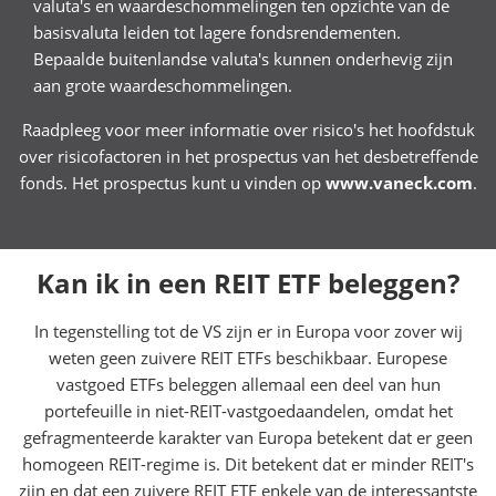
valuta's en waardeschommelingen ten opzichte van de
basisvaluta leiden tot lagere fondsrendementen.
Bepaalde buitenlandse valuta's kunnen onderhevig zijn
aan grote waardeschommelingen.
Raadpleeg voor meer informatie over risico's het hoofdstuk
over risicofactoren in het prospectus van het desbetreffende
fonds. Het prospectus kunt u vinden op
www.vaneck.com
.
Kan ik in een REIT ETF beleggen?
In tegenstelling tot de VS zijn er in Europa voor zover wij
weten geen zuivere REIT ETFs beschikbaar. Europese
vastgoed ETFs beleggen allemaal een deel van hun
portefeuille in niet-REIT-vastgoedaandelen, omdat het
gefragmenteerde karakter van Europa betekent dat er geen
homogeen REIT-regime is. Dit betekent dat er minder REIT's
zijn en dat een zuivere REIT ETF enkele van de interessantste