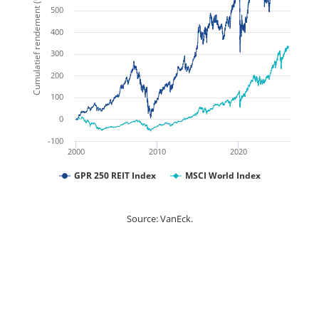
Cumulatief rendement (%)
500
400
300
200
100
0
-100
2000
2010
2020
GPR 250 REIT Index
MSCI World Index
Source: VanEck.