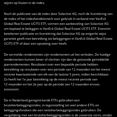
wijzen op fouten in de index.
Noch de publicatie van de index door Solactive AG, noch de licentiëring van
de index of het indexhandelsmerk voor gebruik in verband met VanEck
Global Real Estate UCITS ETF, vormen een aanbeveling van Solactive AG
om kapitaal te beleggen in VanEck Global Real Estate UCITS ETF. Evenmin
betekenen publicatie en licentiëring dat Solactive AG op enigerlei wijze
garantie geeft met betrekking tot beleggingen in VanEck Global Real Estate
UCITS ETF of daar een opvatting over heeft.
De vermelde rendementen zijn rendementen uit het verleden. De huidige
rendementen kunnen beter of slechter zijn dan de getoonde gemiddelde
jaarrendementen. Resultaten over een bepaalde periode hebben
betrekking op resultaten over een periode van 12 maanden tot het meest
recente kwartaaleinde van elk van de laatste 5 jaren, indien beschikbaar.
Zo heeft het 1e jaar betrekking op de meest recente periode van
12 maanden en het 2e jaar op de periode van 12 maanden ervoor,
enzovoort.
De in Nederland geregistreerde ETFs gebruiken een
brutoherbeleggingsindex, in tegenstelling tot veel andere ETFs en
beleggingsfondsen die een nettoherbeleggingsindex gebruiken. De
vergelijking met een brutoherbeleggingsindex is de zuiverste vorm, omdat