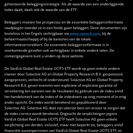
gehanteerde beleggingsstrategie. Als de waarde van een onderliggende
index daalt, daalt ook de waarde van de ETF.
Beleggers moeten het prospectus en de essentiële beleggersinformatie
raadplegen voordat ze in een fonds gaan beleggen. Deze documenten zijn
kosteloos in het Engels verkrijgbaar via
www.vaneck.com
, bij de
beheermaatschappij of bij de kantoren van de lokale
informatieverstrekkers. De essentiële beleggersinformatie is in
voorkomende gevallen ook verkrijgbaar in enkele andere talen. De
contactgegevens kunt u vinden op deze website.
De VanEck Global Real Estate UCITS ETF wordt op geen enkele andere
manier door Solactive AG en Global Property Research B.V. gesponsord,
aangeprezen, verkocht of ondersteund. Solactive AG en Global Property
Research B.V. geven evenmin een expliciete of impliciete garantie of
verzekering ten aanzien van de resultaten bij gebruik van de index en/of
het handelsmerk van de index of de indexkoers op enig moment of in enig
ander opzicht. De index wordt berekend en gepubliceerd door
Solactive AG. Solactive AG doet zijn uiterste best om ervoor te zorgen dat
de index correct wordt berekend. Ongeacht de verplichtingen jegens
VanEck Global Real Estate UCITS ETF heeft Solactive AG geen enkele
verplichting om derden, inclusief, maar niet beperkt tot, beleggers en/of
financiële tussenpersonen van VanEck Global Real Estate UCITS ETF, te