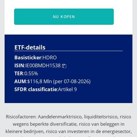
NU KOPEN
ETF-details
Basisticker
:
HDRO
ISIN
:
IE00BMDH1538
TER
:
0.55%
AUM
:
$116,8 Mln (per 07-08-2026)
SFDR classificatie
:
Artikel 9
Risicofactoren: Aandelenmarktrisico, liquiditeitsrisico, risico
wegens beperkte diversificatie, risico van beleggen in
kleinere bedrijven, risico van investeren in de energiesector,