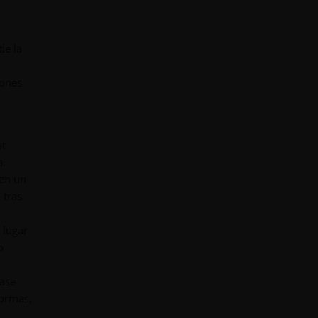
de la
iones
at
a.
 en un
 tras
 lugar
o
base
formas,
.