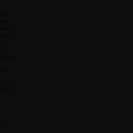
parte
través
 superó
Weight
ilos
los
ores al
ones.
S&P 500
ndo las
Esa