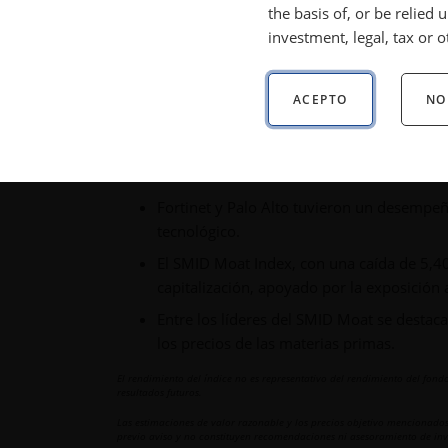
the basis of, or be relied
Moat Index quedó rezagado al no tener ex
investment, legal, tax or o
mejor gracias al apoyo de los sectores de 
ACEPTO
NO
Puntos clave:
El Moat Index cayó 9,55 %, rezagándose de
sector.
Fortinet y Palo Alto tuvieron un desempeño
tecnológico.
El SMID Moat Index, con una caída de 5,40
capitalización, apoyado por la exposición 
Entre los líderes del SMID Moat se desta
los precios de las materias primas.
El rendimiento del índice no es representativo del rendimiento del fond
resultados futuros.
Las estimaciones de valor razonable y los precios objetivo mencionados
previo aviso y no constituyen recomendaciones ni asesoramiento de inv