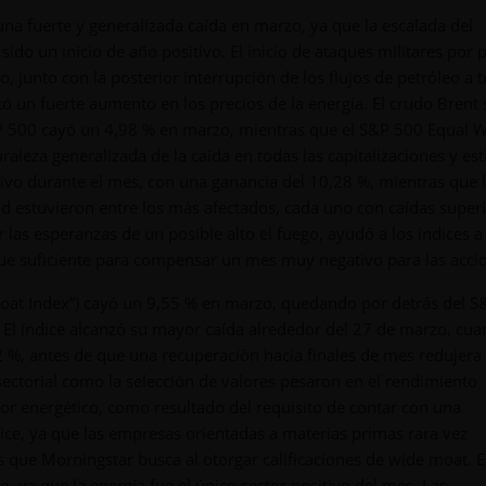
na fuerte y generalizada caída en marzo, ya que la escalada del
 sido un inicio de año positivo. El inicio de ataques militares por 
ro, junto con la posterior interrupción de los flujos de petróleo a 
ó un fuerte aumento en los precios de la energía. El crudo Brent
S&P 500 cayó un 4,98 % en marzo, mientras que el S&P 500 Equal 
raleza generalizada de la caída en todas las capitalizaciones y est
sitivo durante el mes, con una ganancia del 10,28 %, mientras que 
ud estuvieron entre los más afectados, cada uno con caídas superi
las esperanzas de un posible alto el fuego, ayudó a los índices a
fue suficiente para compensar un mes muy negativo para las acci
Moat Index”) cayó un 9,55 % en marzo, quedando por detrás del 
l índice alcanzó su mayor caída alrededor del 27 de marzo, cua
 %, antes de que una recuperación hacia finales de mes redujera
ectorial como la selección de valores pesaron en el rendimiento
ctor energético, como resultado del requisito de contar con una
dice, ya que las empresas orientadas a materias primas rara vez
s que Morningstar busca al otorgar calificaciones de wide moat. 
 ya que la energía fue el único sector positivo del mes. Las