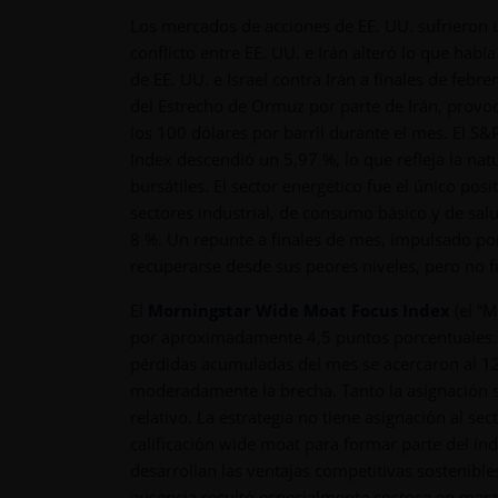
Los mercados de acciones de EE. UU. sufrieron u
conflicto entre EE. UU. e Irán alteró lo que había
de EE. UU. e Israel contra Irán a finales de febre
del Estrecho de Ormuz por parte de Irán, provoc
los 100 dólares por barril durante el mes. El 
Index descendió un 5,97 %, lo que refleja la natu
bursátiles. El sector energético fue el único po
sectores industrial, de consumo básico y de sal
8 %. Un repunte a finales de mes, impulsado por 
recuperarse desde sus peores niveles, pero no 
El
Morningstar Wide Moat Focus Index
(el “
por aproximadamente 4,5 puntos porcentuales. E
pérdidas acumuladas del mes se acercaron al 12
moderadamente la brecha. Tanto la asignación s
relativo. La estrategia no tiene asignación al se
calificación wide moat para formar parte del ín
desarrollan las ventajas competitivas sostenible
ausencia resultó especialmente costosa en marzo,