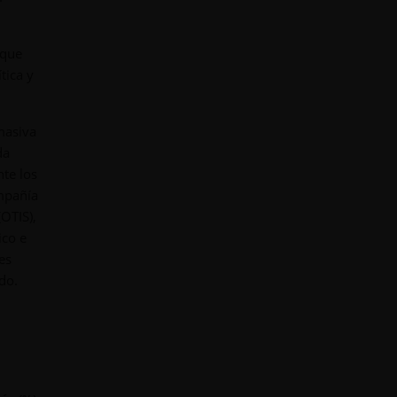
 que
tica y
masiva
da
te los
ompañía
OTIS),
ico e
es
do.