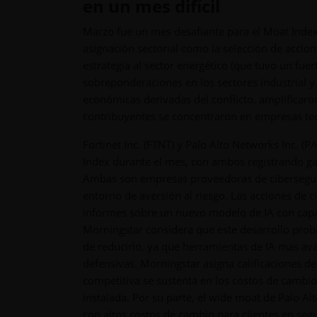
en un mes difícil
Marzo fue un mes desafiante para el Moat Index 
asignación sectorial como la selección de accion
estrategia al sector energético (que tuvo un fue
sobreponderaciones en los sectores industrial 
económicas derivadas del conflicto, amplificaron
contribuyentes se concentraron en empresas tecn
Fortinet Inc. (FTNT) y Palo Alto Networks Inc. 
Index durante el mes, con ambos registrando ga
Ambas son empresas proveedoras de ciberseguri
entorno de aversión al riesgo. Las acciones de 
informes sobre un nuevo modelo de IA con capa
Morningstar considera que este desarrollo prob
de reducirlo, ya que herramientas de IA más a
defensivas. Morningstar asigna calificaciones d
competitiva se sustenta en los costos de cambio
instalada. Por su parte, el wide moat de Palo 
con altos costos de cambio para clientes en seg