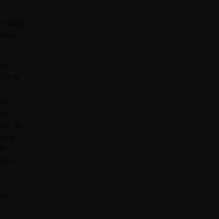
a caída
 shock
nte
,07 %.
n
cios
tre
sión de
nergía
de
cipal
ado