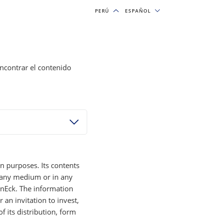
PERÚ
PERÚ
ESPAÑOL
ESPAÑOL
& INSIGHTS
OUR FIRM
SUSCRIPCIONES
encontrar el contenido
RELATED INSIGHTS
INVERSIÓNES DE MOAT WEBINAR
Calidad y ventajas
competitivas en un
mercado que se amplía
21 JULIO 2026
n purposes. Its contents
y any medium or in any
anEck. The information
INVERSIÓNES DE MOAT BLOG
r an invitation to invest,
La expansión de la huella
of its distribution, form
l
de la IA impulsa las