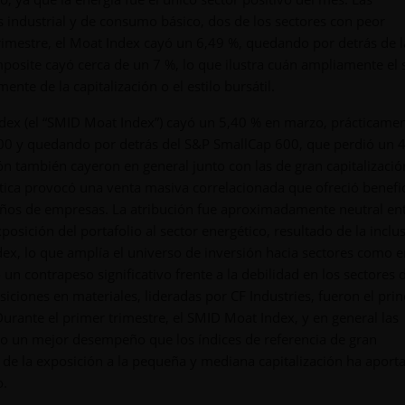
 industrial y de consumo básico, dos de los sectores con peor
rimestre, el Moat Index cayó un 6,49 %, quedando por detrás de l
osite cayó cerca de un 7 %, lo que ilustra cuán ampliamente el
nte de la capitalización o el estilo bursátil.
dex (el “SMID Moat Index”) cayó un 5,40 % en marzo, prácticame
400 y quedando por detrás del S&P SmallCap 600, que perdió un 4
n también cayeron en general junto con las de gran capitalizació
tica provocó una venta masiva correlacionada que ofreció benefi
maños de empresas. La atribución fue aproximadamente neutral en
xposición del portafolio al sector energético, resultado de la inclu
, lo que amplía el universo de inversión hacia sectores como e
n contrapeso significativo frente a la debilidad en los sectores 
ciones en materiales, lideradas por CF Industries, fueron el prin
Durante el primer trimestre, el SMID Moat Index, y en general las
o un mejor desempeño que los índices de referencia de gran
da de la exposición a la pequeña y mediana capitalización ha aport
o.