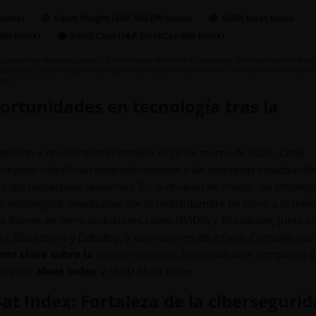
garantía de resultados futuros. El rendimiento del índice no representa la rentabilidad del fondo
los índices y otras divulgaciones importantes al final de este contenido. Para conocer la rentabili
333.
ortunidades en tecnología tras la
ieron a revisiones trimestrales el 20 de marzo de 2026. Cada
orningstar identifican sistemáticamente a las empresas estadounid
e sus respectivos universos. En la revisión de marzo, las estrateg
r tecnológico impulsadas por la incertidumbre en torno a la intel
orando líderes en semiconductores como NVIDIA y Broadcom, junto c
, Blackstone y Datadog, a valoraciones atractivas. Consulte nue
es clave sobre la
revisión reciente. Los resultados completos d
es aquí:
Moat Index
y SMID Moat Index.
t Index: Fortaleza de la ciberseguri