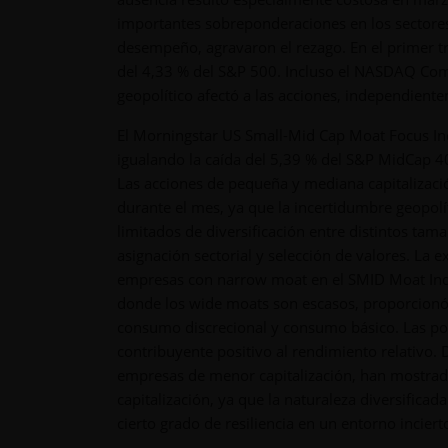
importantes sobreponderaciones en los sectores
desempeño, agravaron el rezago. En el primer t
del 4,33 % del S&P 500. Incluso el NASDAQ Comp
geopolítico afectó a las acciones, independienteme
El Morningstar US Small-Mid Cap Moat Focus In
igualando la caída del 5,39 % del S&P MidCap 
Las acciones de pequeña y mediana capitalizació
durante el mes, ya que la incertidumbre geopolí
limitados de diversificación entre distintos ta
asignación sectorial y selección de valores. La e
empresas con narrow moat en el SMID Moat Index
donde los wide moats son escasos, proporcionó u
consumo discrecional y consumo básico. Las posi
contribuyente positivo al rendimiento relativo. 
empresas de menor capitalización, han mostrad
capitalización, ya que la naturaleza diversifica
cierto grado de resiliencia en un entorno inciert