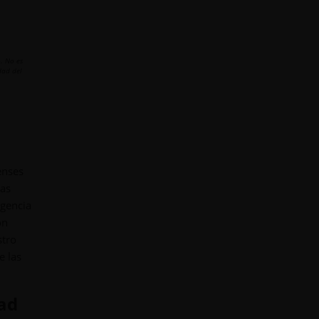
. No es
dad del
enses
ias
igencia
on
stro
e las
dad