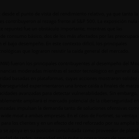
desde el punto de vista del rendimiento relativo, ya que tanto la
es contribuyeron al rezago frente al S&P 500. La exposición nula 
rte repunte) fue un obstáculo importante, mientras que las
y de consumo básico, dos de los más afectados por las preocupac
 el bajo desempeño. En este contexto difícil, los principales
ológicas que lograron resistir la caída general del mercado.
(PANW) fueron los principales contribuyentes al desempeño del Mo
nancias moderadas mientras el sector tecnológico en general caí
dad basadas en plataformas, cuyas acciones mostraron solidez
ciberseguridad experimentaron una breve caída a finales de marzo
cidades avanzadas para detectar vulnerabilidades. Sin embargo,
ablemente ampliará el mercado potencial de la ciberseguridad en
vanzadas impulsan la demanda tanto de soluciones ofensivas com
e wide moat a ambas empresas. En el caso de Fortinet, su ventaja
 para los clientes y en un efecto de red reforzado por su amplia 
Alto se apoya en su posición consolidada como proveedor de plata
uridad de redes, seguridad en la nube y operaciones de seguridad