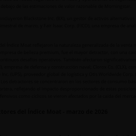
debajo de las estimaciones de valor razonable de Morningstar.
ncluyeron Blackstone Inc. (BX), un gestor de activos alternativos
imestral de marzo, y Fair Isaac Corp. (FICO), una empresa de analí
l Índice Moat reflejaron la naturaleza generalizada de la venta 
 empresa de belleza premium, fue el mayor detractor, con una caí
ontinuos desafíos operativos. También afectaron significativamen
HII), empresa de defensa y construcción naval; Clorox Co. (CLX), c
nc. (UPS), proveedor global de logística y Otis Worldwide Corp. (
 Los detractores se concentraron en los sectores de consumo bás
artera, reflejando el impacto desproporcionado de estas posicion
fensivos como cíclicos se vieron afectados por la caída del merca
ctores del Índice Moat - marzo de 2026