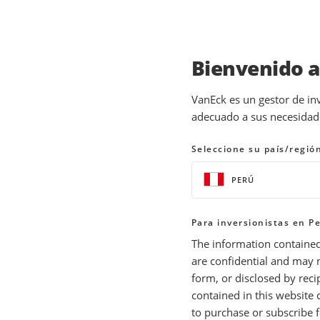
Bienvenido 
IDEAS DE INVERSIÓN Y RECURSOS EDUCATI
VanEck es un gestor de in
adecuado a sus necesidades
El shock geopolítico p
Moat ante el repunte 
Seleccione su país/regió
PERÚ
10 abril 2026
READ TIME 8 MIN
Para inversionistas en P
Bylines
Coulter Regal, CFA
The information contained
Gerente sénior de producto
are confidential and may 
form, or disclosed by reci
contained in this website d
to purchase or subscribe fo
La renta variable estadounidense cayó en m