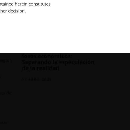
ntained herein constitutes
o
acciones con ventajas
ther decision.
competitivas sostenibles
09 JUNIO 2026
e del
INVERSIÓNES DE MOAT WEBINAR
El "SaaSpocalypse" y los
fosos económicos:
sector
Separando la especulación
de la realidad
a
14 ABRIL 2026
nto de
os sin