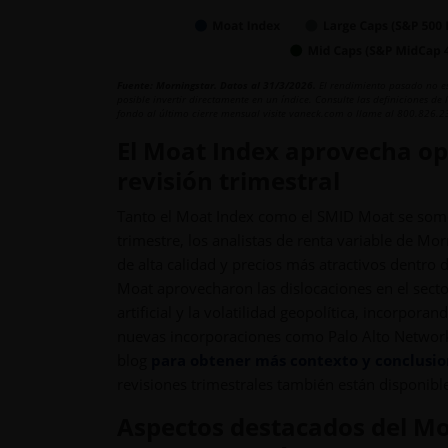
Fuente: Morningstar. Datos al 31/3/2026.
El rendimiento pasado no es 
posible invertir directamente en un índice. Consulte las definiciones de 
fondo al último cierre mensual visite vaneck.com o llame al 800.826.2
El Moat Index aprovecha op
revisión trimestral
Tanto el Moat Index como el SMID Moat se somet
trimestre, los analistas de renta variable de M
de alta calidad y precios más atractivos dentro d
Moat aprovecharon las dislocaciones en el secto
artificial y la volatilidad geopolítica, incorp
nuevas incorporaciones como Palo Alto Networks
blog
para obtener más contexto y conclusion
revisiones trimestrales también están disponibl
Aspectos destacados del Moa