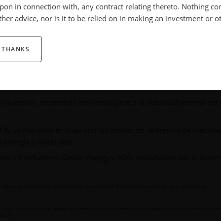
 upon in connection with, any contract relating thereto. Nothing co
posición a energía, mientras que el SMID Moat Index se mantuv
ther advice, nor is it to be relied on in making an investment or o
energía y materiales.
 THANKS
bido a su exposición nula al sector energético durante el repunt
 superior, mostrando resiliencia pese a la debilidad general del 
 %, se mantuvo en línea con los índices de referencia de median
a energía y materiales.
caron CF Industries, Devon Energy y EOG, impulsados por el aume
o. No es posible invertir directamente en un índice. El rendimiento pasado no es garantía de
 aquí corresponden al equipo de análisis de renta variable de Morningstar, están sujetas a cambi
ersión.