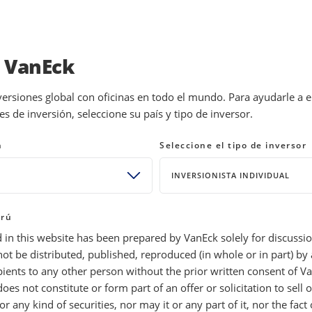
INVESTMENTS
EDUCATION
NEWS 
a VanEck
VOS
INVERSIÓNES DE MOAT
versiones global con oficinas en todo el mundo. Para ayudarle a 
 de inversión, seleccione su país y tipo de inversor.
one a prueba las estrategias
de la energía
n
Seleccione el tipo de inversor
INVERSIONISTA INDIVIDUAL
erú
 in this website has been prepared by VanEck solely for discussio
not be distributed, published, reproduced (in whole or in part) b
pients to any other person without the prior written consent of V
oes not constitute or form part of an offer or solicitation to sell o
r any kind of securities, nor may it or any part of it, nor the fact 
arzo mientras el petróleo subía por las tensiones geopolíticas. E