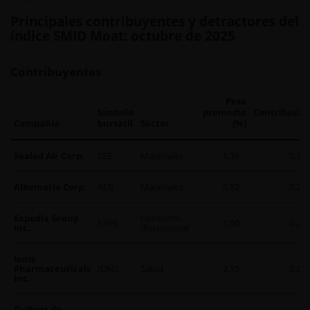
Principales contribuyentes y detractores del
índice SMID Moat: octubre de 2025
Contribuyentes
Peso
Símbolo
promedio
Contribució
Compañía
bursátil
Sector
(%)
(%
Sealed Air Corp.
SEE
Materiales
1,35
0,38
Albemarle Corp.
ALB
Materiales
0,82
0,27
Expedia Group
Consumo
EXPE
1,50
0,25
Inc.
discrecional
Ionis
Pharmaceuticals
IONS
Salud
2,15
0,24
Inc.
DuPont de