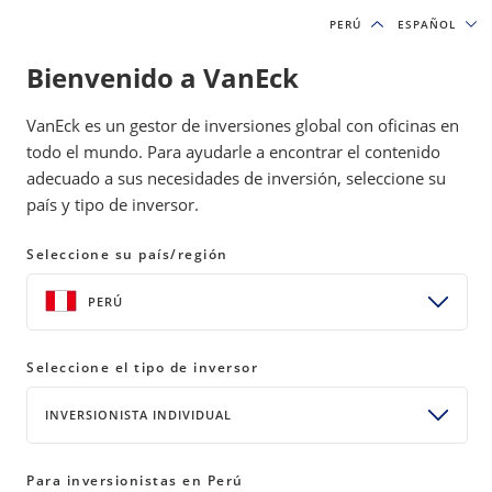
PERÚ
PERÚ
ESPAÑOL
ESPAÑOL
Bienvenido a VanEck
IDEAS DE INVERSIÓN Y RECURSOS EDUCATIVOS
VanEck es un gestor de inversiones global con oficinas en
INVERSIÓNES DE MOAT
todo el mundo. Para ayudarle a encontrar el contenido
adecuado a sus necesidades de inversión, seleccione su
país y tipo de inversor.
Las acciones con foso competitivo
(MOAT) avanzan ante la fortaleza
Seleccione su país/región
del sector salud y la
PERÚ
desaceleración del tecnológico
09 diciembre 2025
READ TIME 7 MIN
Seleccione el tipo de inversor
INVERSIONISTA INDIVIDUAL
Bylines
Coulter Regal, CFA
Product Manager
Para inversionistas en Perú