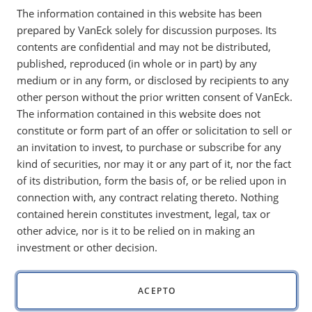
The information contained in this website has been
prepared by VanEck solely for discussion purposes. Its
La amplitud del mercado mejoró en noviembre,
contents are confidential and may not be distributed,
impulsando tanto al índice Moat como al índice
published, reproduced (in whole or in part) by any
SMID Moat, con los sectores salud y materiales
medium or in any form, or disclosed by recipients to any
liderando las subas pese a la debilidad de los
other person without the prior written consent of VanEck.
valores tecnológicos y de consumo.
The information contained in this website does not
constitute or form part of an offer or solicitation to sell or
an invitation to invest, to purchase or subscribe for any
kind of securities, nor may it or any part of it, nor the fact
Conclusiones principales:
of its distribution, form the basis of, or be relied upon in
connection with, any contract relating thereto. Nothing
El índice Moat subió un 1,53 % en noviembre,
contained herein constitutes investment, legal, tax or
apoyado por la atención médica y una mayor
other advice, nor is it to be relied on in making an
participación del mercado.
investment or other decision.
Merck y Amgen fueron los mayores contribuyentes del
índice Moat, beneficiándose de la fuerte demanda y
ACEPTO
cartera de productos en desarrollo.