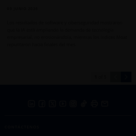
09 JUNIO 2026
Los resultados de software y ciberseguridad mostraron
que la IA está ampliando la demanda de tecnología
e
empresarial, no erosionándola, mientras los índices Moat
s
repuntaron hacia finales del mes.
1
of
5
CONTÁCTENOS