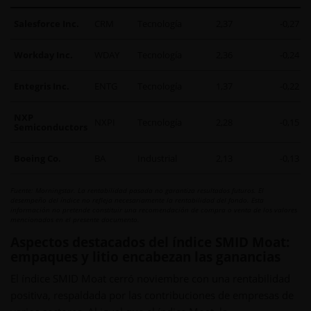
Salesforce Inc.
CRM
Tecnología
2,37
-0,27
Workday Inc.
WDAY
Tecnología
2,36
-0,24
Entegris Inc.
ENTG
Tecnología
1,37
-0,22
NXP
NXPI
Tecnología
2,28
-0,15
Semiconductors
Boeing Co.
BA
Industrial
2,13
-0,13
Fuente: Morningstar. La rentabilidad pasada no garantiza resultados futuros. El
desempeño del índice no refleja necesariamente la rentabilidad del fondo. Esta
información no pretende constituir una recomendación de compra o venta de los valores
mencionados en el presente documento.
Aspectos destacados del índice SMID Moat:
empaques y litio encabezan las ganancias
El índice SMID Moat cerró noviembre con una rentabilidad
positiva, respaldada por las contribuciones de empresas de