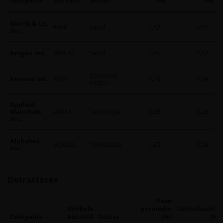
Merck & Co.
MRK
Salud
2,52
0,55
Inc.
Amgen Inc.
AMGN
Salud
2,51
0,42
Consumo
Kenvue Inc.
KVUE
1,74
0,39
básico
Applied
Materials
AMAT
Tecnología
3,36
0,28
Inc.
Alphabet
GOOGL
Tecnología
1,85
0,26
Inc.
Detractores
Peso
Símbolo
promedio
Contribución
Compañía
bursátil
Sector
(%)
(%)