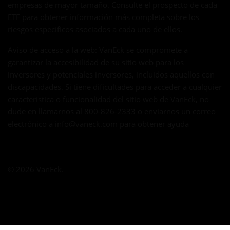
empresas de mayor tamaño. Consulte el prospecto de cada
ETF para obtener información más completa sobre los
riesgos específicos asociados a cada uno de ellos.
Aviso de acceso a la web: VanEck se compromete a
garantizar la accesibilidad de su sitio web para los
inversores y potenciales inversores, incluidos aquellos con
discapacidades. Si tiene dificultades para acceder a cualquier
característica o funcionalidad del sitio web de VanEck, no
dude en llamarnos al 800-826-2333 o enviarnos un correo
electrónico a
info@vaneck.com
para obtener ayuda
© 2026 VanEck.