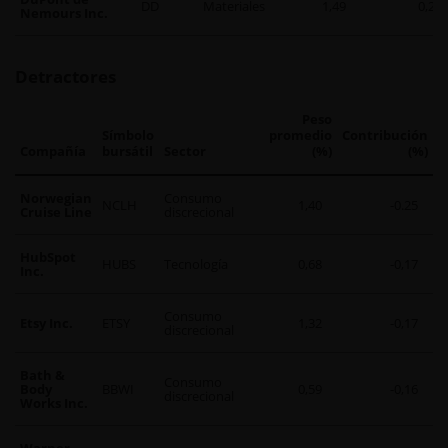
DD
Materiales
1,49
0,23
Nemours Inc.
Detractores
Peso
Símbolo
promedio
Contribución
Compañía
bursátil
Sector
(%)
(%)
Norwegian
Consumo
NCLH
1,40
-0.25
Cruise Line
discrecional
HubSpot
HUBS
Tecnología
0,68
-0,17
Inc.
Consumo
Etsy Inc.
ETSY
1,32
-0,17
discrecional
Bath &
Consumo
Body
BBWI
0,59
-0,16
discrecional
Works Inc.
Warner