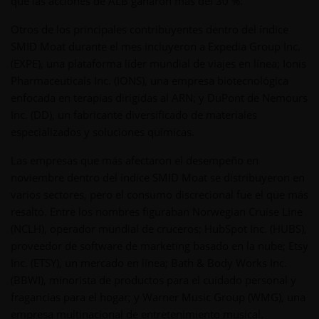
que las acciones de ALB ganaron más del 30 %.
Otros de los principales contribuyentes dentro del índice
SMID Moat durante el mes incluyeron a Expedia Group Inc.
(EXPE), una plataforma líder mundial de viajes en línea; Ionis
Pharmaceuticals Inc. (IONS), una empresa biotecnológica
enfocada en terapias dirigidas al ARN; y DuPont de Nemours
Inc. (DD), un fabricante diversificado de materiales
especializados y soluciones químicas.
Las empresas que más afectaron el desempeño en
noviembre dentro del índice SMID Moat se distribuyeron en
varios sectores, pero el consumo discrecional fue el que más
resaltó. Entre los nombres figuraban Norwegian Cruise Line
(NCLH), operador mundial de cruceros; HubSpot Inc. (HUBS),
proveedor de software de marketing basado en la nube; Etsy
Inc. (ETSY), un mercado en línea; Bath & Body Works Inc.
(BBWI), minorista de productos para el cuidado personal y
fragancias para el hogar; y Warner Music Group (WMG), una
empresa multinacional de entretenimiento musical.