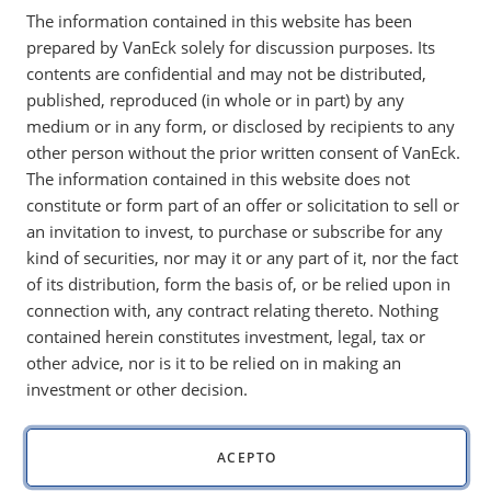
fundamentos y atributos clave de los ETF es un
The information contained in this website has been
primer paso importante si quiere incluirlos en su
prepared by VanEck solely for discussion purposes. Its
contents are confidential and may not be distributed,
portafolio de inversión
published, reproduced (in whole or in part) by any
medium or in any form, or disclosed by recipients to any
other person without the prior written consent of VanEck.
The information contained in this website does not
ETF_102_Why_ETFs_Layer_Up_On_Liquidity_SP
constitute or form part of an offer or solicitation to sell or
Compartir
an invitation to invest, to purchase or subscribe for any
kind of securities, nor may it or any part of it, nor the fact
of its distribution, form the basis of, or be relied upon in
connection with, any contract relating thereto. Nothing
Play
contained herein constitutes investment, legal, tax or
other advice, nor is it to be relied on in making an
investment or other decision.
Video
ACEPTO
VIDEO TRANSCRIPT