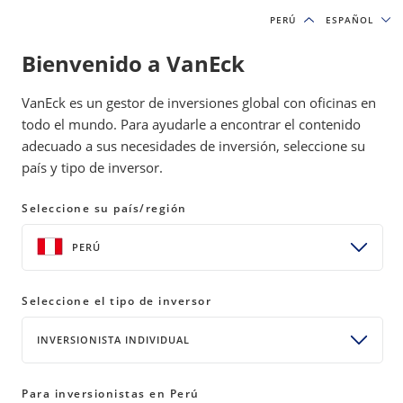
PERÚ
PERÚ
ESPAÑOL
ESPAÑOL
Bienvenido a VanEck
IDEAS DE INVERSIÓN Y RECURSOS EDUCATIVOS
VanEck es un gestor de inversiones global con oficinas en
PERSPECTIVAS DE INVERSIÓN
todo el mundo. Para ayudarle a encontrar el contenido
adecuado a sus necesidades de inversión, seleccione su
país y tipo de inversor.
ETF (Parte 2): ¿Por qué los ETF
aumentan la liquidez?
Seleccione su país/región
18 febrero 2020
WATCH TIME 2:31 MIN
PERÚ
COMPARTIR
Seleccione el tipo de inversor
THIS LINK OPENS A NEW WINDOW
THIS LINK OPENS A NEW WINDOW
THIS LINK OPENS A NEW WINDOW
COPY
PRINT
Los ETF ofrecen a los inversores un conjunto
INVERSIONISTA INDIVIDUAL
versátil de herramientas para que alcancen sus
objetivos de inversión. Comprender los
Para inversionistas en Perú