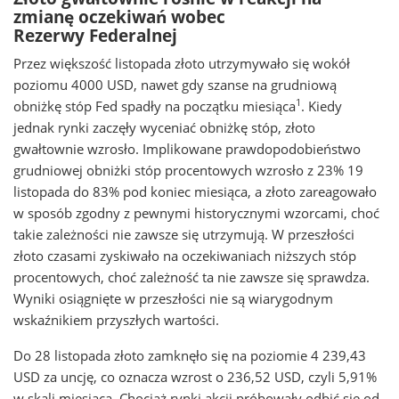
zmianę oczekiwań wobec
Rezerwy Federalnej
Przez większość listopada złoto utrzymywało się wokół
poziomu 4000 USD, nawet gdy szanse na grudniową
1
obniżkę stóp Fed spadły na początku miesiąca
. Kiedy
jednak rynki zaczęły wyceniać obniżkę stóp, złoto
gwałtownie wzrosło. Implikowane prawdopodobieństwo
grudniowej obniżki stóp procentowych wzrosło z 23% 19
listopada do 83% pod koniec miesiąca, a złoto zareagowało
w sposób zgodny z pewnymi historycznymi wzorcami, choć
takie zależności nie zawsze się utrzymują. W przeszłości
złoto czasami zyskiwało na oczekiwaniach niższych stóp
procentowych, choć zależność ta nie zawsze się sprawdza.
Wyniki osiągnięte w przeszłości nie są wiarygodnym
wskaźnikiem przyszłych wartości.
Do 28 listopada złoto zamknęło się na poziomie 4 239,43
USD za uncję, co oznacza wzrost o 236,52 USD, czyli 5,91%
w skali miesiąca. Chociaż rynki akcji próbowały odbić się od