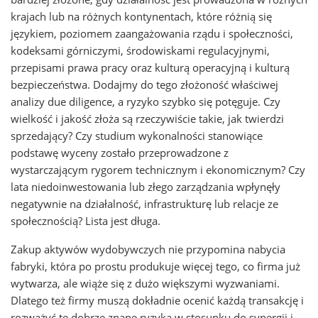
krajach lub na różnych kontynentach, które różnią się
językiem, poziomem zaangażowania rządu i społeczności,
kodeksami górniczymi, środowiskami regulacyjnymi,
przepisami prawa pracy oraz kulturą operacyjną i kulturą
bezpieczeństwa. Dodajmy do tego złożoność właściwej
analizy due diligence, a ryzyko szybko się potęguje. Czy
wielkość i jakość złoża są rzeczywiście takie, jak twierdzi
sprzedający? Czy studium wykonalności stanowiące
podstawę wyceny zostało przeprowadzone z
wystarczającym rygorem technicznym i ekonomicznym? Czy
lata niedoinwestowania lub złego zarządzania wpłynęły
negatywnie na działalność, infrastrukturę lub relacje ze
społecznością? Lista jest długa.
Zakup aktywów wydobywczych nie przypomina nabycia
fabryki, która po prostu produkuje więcej tego, co firma już
wytwarza, ale wiąże się z dużo większymi wyzwaniami.
Dlatego też firmy muszą dokładnie ocenić każdą transakcję i
rozważyć te dobrze znane ryzyka w stosunku do synergii i