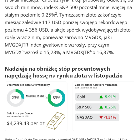
swoich minimów, indeks S&P 500 pozostał mniej więcej na
2
stałym poziomie 0,25%
. Tymczasem złoto zakończyło
miesiąc zaledwie 117 USD poniżej swojego rekordowego
poziomu 4 356 USD, a akcje spółek wydobywających złoto
rosły wraz z nim, ponieważ zarówno MVGDX, jak i
MVGDXJTR Index gwałtownie wzrosły, przy czym
3
4
MVGDX
wzrósł o 15,23%, a MVGDXJTR
o 16,37%.
Nadzieje na obniżkę stóp procentowych
napędzają hossę na rynku złota w listopadzie
Złoto odnosi się do fizycznego złota, natomiast S&P 500 i NASDAQ są indeksami, które