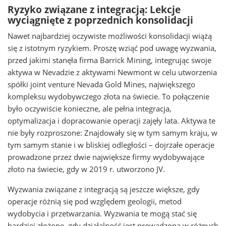
Ryzyko związane z integracją: Lekcje
wyciągnięte z poprzednich konsolidacji
Nawet najbardziej oczywiste możliwości konsolidacji wiążą
się z istotnym ryzykiem. Proszę wziąć pod uwagę wyzwania,
przed jakimi stanęła firma Barrick Mining, integrując swoje
aktywa w Nevadzie z aktywami Newmont w celu utworzenia
spółki joint venture Nevada Gold Mines, największego
kompleksu wydobywczego złota na świecie. To połączenie
było oczywiście konieczne, ale pełna integracja,
optymalizacja i dopracowanie operacji zajęły lata. Aktywa te
nie były rozproszone: Znajdowały się w tym samym kraju, w
tym samym stanie i w bliskiej odległości – dojrzałe operacje
prowadzone przez dwie największe firmy wydobywające
złoto na świecie, gdy w 2019 r. utworzono JV.
Wyzwania związane z integracją są jeszcze większe, gdy
operacje różnią się pod względem geologii, metod
wydobycia i przetwarzania. Wyzwania te mogą stać się
bardziej złożone, gdy działalność jest prowadzona w różnych