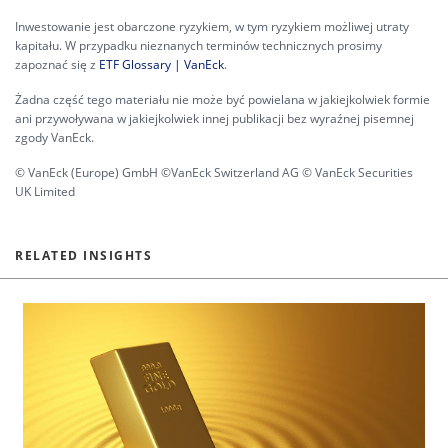
Inwestowanie jest obarczone ryzykiem, w tym ryzykiem możliwej utraty
kapitału. W przypadku nieznanych terminów technicznych prosimy
zapoznać się z
ETF Glossary | VanEck
.
Żadna część tego materiału nie może być powielana w jakiejkolwiek formie
ani przywoływana w jakiejkolwiek innej publikacji bez wyraźnej pisemnej
zgody VanEck.
© VanEck (Europe) GmbH ©VanEck Switzerland AG © VanEck Securities
UK Limited
RELATED INSIGHTS