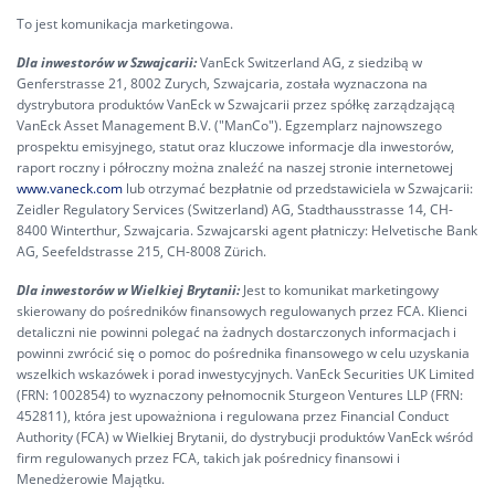
To jest komunikacja marketingowa.
Dla inwestorów w Szwajcarii:
VanEck Switzerland AG, z siedzibą w
Genferstrasse 21, 8002 Zurych, Szwajcaria, została wyznaczona na
dystrybutora produktów VanEck w Szwajcarii przez spółkę zarządzającą
VanEck Asset Management B.V. ("ManCo"). Egzemplarz najnowszego
prospektu emisyjnego, statut oraz kluczowe informacje dla inwestorów,
raport roczny i półroczny można znaleźć na naszej stronie internetowej
www.vaneck.com
lub otrzymać bezpłatnie od przedstawiciela w Szwajcarii:
Zeidler Regulatory Services (Switzerland) AG, Stadthausstrasse 14, CH-
8400 Winterthur, Szwajcaria. Szwajcarski agent płatniczy: Helvetische Bank
AG, Seefeldstrasse 215, CH-8008 Zürich.
Dla inwestorów w Wielkiej Brytanii:
Jest to komunikat marketingowy
skierowany do pośredników finansowych regulowanych przez FCA. Klienci
detaliczni nie powinni polegać na żadnych dostarczonych informacjach i
powinni zwrócić się o pomoc do pośrednika finansowego w celu uzyskania
wszelkich wskazówek i porad inwestycyjnych. VanEck Securities UK Limited
(FRN: 1002854) to wyznaczony pełnomocnik Sturgeon Ventures LLP (FRN:
452811), która jest upoważniona i regulowana przez Financial Conduct
Authority (FCA) w Wielkiej Brytanii, do dystrybucji produktów VanEck wśród
firm regulowanych przez FCA, takich jak pośrednicy finansowi i
Menedżerowie Majątku.