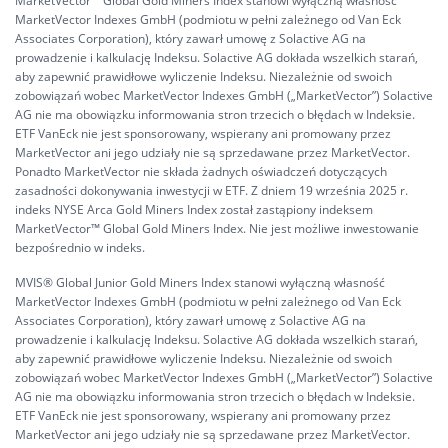
MarketVector™ Global Gold Miners Index stanowi wyłączną własność
MarketVector Indexes GmbH (podmiotu w pełni zależnego od Van Eck
Associates Corporation), który zawarł umowę z Solactive AG na
prowadzenie i kalkulację Indeksu. Solactive AG dokłada wszelkich starań,
aby zapewnić prawidłowe wyliczenie Indeksu. Niezależnie od swoich
zobowiązań wobec MarketVector Indexes GmbH („MarketVector”) Solactive
AG nie ma obowiązku informowania stron trzecich o błędach w Indeksie.
ETF VanEck nie jest sponsorowany, wspierany ani promowany przez
MarketVector ani jego udziały nie są sprzedawane przez MarketVector.
Ponadto MarketVector nie składa żadnych oświadczeń dotyczących
zasadności dokonywania inwestycji w ETF. Z dniem 19 września 2025 r.
indeks NYSE Arca Gold Miners Index został zastąpiony indeksem
MarketVector™ Global Gold Miners Index. Nie jest możliwe inwestowanie
bezpośrednio w indeks.
MVIS®️ Global Junior Gold Miners Index stanowi wyłączną własność
MarketVector Indexes GmbH (podmiotu w pełni zależnego od Van Eck
Associates Corporation), który zawarł umowę z Solactive AG na
prowadzenie i kalkulację Indeksu. Solactive AG dokłada wszelkich starań,
aby zapewnić prawidłowe wyliczenie Indeksu. Niezależnie od swoich
zobowiązań wobec MarketVector Indexes GmbH („MarketVector”) Solactive
AG nie ma obowiązku informowania stron trzecich o błędach w Indeksie.
ETF VanEck nie jest sponsorowany, wspierany ani promowany przez
MarketVector ani jego udziały nie są sprzedawane przez MarketVector.