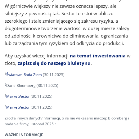
W górnictwie większy nie zawsze oznacza lepszy, ale
silniejszy z pewnością tak. Sektor ten stoi w obliczu
szerokiego i stale zmieniającego się zakresu ryzyka, a
długoterminowe tworzenie wartości w dużej mierze zależy
od zdolności kierownictwa do eliminowania, ograniczania
lub zarządzania tym ryzykiem od odkrycia do produkcji.
Aby uzyskać więcej informacji
na temat inwestowania
w
złoto,
zapisz się do naszego biuletynu
.
1
Światowa Rada Złota
(30.11.2025)
2
Dane Bloomberg (30.11.2025)
3
MarketVector
(30.11.2025)
4
MarketVector
(30.11.2025)
Źródła innych danych/informacji, o ile nie wskazano inaczej: Bloomberg i
badania firmy, listopad 2025 r.
WAŻNE INFORMACJE