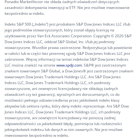
Ponadto MarketVector nie składa żadnych oświadczeń dotyczących
zasadności dokonywania inwestycji w ETF. Nie jest możliwe inwestowanie
bezpośrednio w indeks.
Indeks S&P 500 („Indeks”) jest produktem S&P Dow Jones Indices LLC i/lub
jego podmiotów stowarzyszonych, który został objęty licencją na
użytkowanie przez Van Eck Associates Corporation. Copyright © 2020 S&P
Dow Jones Indices LLC, oddział S&P Global, Inc. i/lub jej podmioty
stowarzyszone. Wszelkie prawa zastrzeżone. Redystrybucja lub powielanie
w całości lub w części bez pisemnej zgody S&P Dow Jones Indices LLC jest
zabronione. Więcej informacji na temat indeksów S&P Dow Jones Indices
LLC można znaleźć na stronie
www.spdji.com
. S&P® jest zastrzeżonym
znakiem towarowym S&P Global, a Dow Jones® jest zastrzeżonym znakiem
towarowym Dow Jones Trademark Holdings LLC. Ani S&P Dow Jones
Indices LLC, Dow Jones Trademark Holdings LLC, ich podmioty
stowarzyszone, ani zewnętrzni licencjodawcy nie składają żadnych
oświadczeń czy też gwarancji, wyraźnych ani dorozumianych, co do
możliwości pełnego odzwierciedlenia przez jakikolwiek indeks klasy
aktywów lub sektora rynku, który dany indeks reprezentuje. Ani S&P Dow
Jones Indices LLC, Dow Jones Trademark Holdings LLC, ich podmioty
stowarzyszone, ani zewnętrzni licencjodawcy nie ponoszą żadnej
odpowiedzialności za jakiekolwiek błędy, pominięcia lub rozbieżności
jakiegokolwiek indeksu lub danych w nim zawartych. Nie jest możliwe
inwestowanie bezpośrednio w indeks.