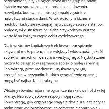
rozdrobniona, a tylko ograniczona liczba grup na całym
świecie ma sprawdzoną zdolność do znajdowania,
rozwijania, budowania i obsługi kopalń zgodnie z
najwyższymi standardami. W tak złożonym biznesie
niedobór kadry zarządzającej najwyższego szczebla stanowi
realne ryzyko strukturalne; słabe przywództwo niszczy
wartość na każdym etapie cyklu wydobywczego.
Dla inwestorów kapitałowych efektywne zarządzanie
aktywami może potencjalnie zwiększyć widoczność i jakość
spółek w ramach uniwersum inwestycyjnego. Najskuteczniej
można to osiągnąć w segmencie spółek o małej i średniej
kapitalizacji, gdzie możliwości uzyskania synergii,
szczególnie w przypadku bliskich geograficznie operacji,
mogą być najbardziej atrakcyjne.
Widzimy również naturalne ograniczenia skalowalności w tej
branży. Nawet wyjątkowe zespoły mogą stracić
koncentrację, gdy organizacje stają się zbyt duże, a talenty są
nadmiernie wykorzystywane, co ostatecznie obniża wyniki.