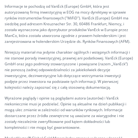
Informacje te pochodzą od VanEck (Europe) GmbH, która jest
autoryzowaną firmą inwestycyjną w EOG na mocy dyrektywy w sprawie
rynków instrumentów finansowych ("MiFiD"). VanEck (Europe) GmbH ma
siedzibę pod adresem Kreuznacher Str. 30, 60486 Frankfurt, Niemcy, i
została wyznaczona jako dystrybutor produktów VanEck w Europie przez
ManCo, która została utworzona zgodnie z prawem holenderskim i jest
zarejestrowana w holenderskim Urzędzie ds. Rynków Finansowych (AFM).
Niniejszy materiał ma jedynie charakter ogólnych i wstępnych informacji i
nie stanowi porady inwestycyjnej, prawnej ani podatkowej. VanEck (Europe)
GmbH oraz jego podmioty stowarzyszone i powiązane (razem „VanEck”)
nie ponoszą żadnej odpowiedzialności za jakiekolwiek decyzje
inwestycyjne, dezinwestycyjne lub dotyczące wstrzymania inwestycji
podjęte przez inwestora na podstawie tych informacji. W pierwszej
kolejności należy zapoznać się z całą stosowną dokumentacją.
Wyrażone poglądy i opinie są poglądami autora (autorów) i VanEck
niekoniecznie musi je podzielać. Opinie są aktualne na dzień publikacji i
mogą ulec zmianie w zależności od warunków rynkowych. Informacje
dostarczane przez źródła zewnętrzne są uważane za wiarygodne i nie
zostały niezależnie zweryfikowane pod kątem dokładności lub
kompletności i nie mogą być gwarantowane.