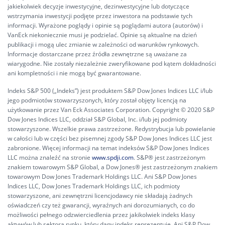
jakiekolwiek decyzje inwestycyjne, dezinwestycyjne lub dotyczące
wstrzymania inwestycji podjęte przez inwestora na podstawie tych
informacji. Wyrażone poglądy i opinie są poglądami autora (autorów) i
VanEck niekoniecznie musi je podzielać. Opinie są aktualne na dzień
publikacji i mogą ulec zmianie w zależności od warunków rynkowych.
Informacje dostarczane przez źródła zewnętrzne są uważane za
wiarygodne. Nie zostały niezależnie zweryfikowane pod kątem dokładności
ani kompletności i nie mogą być gwarantowane.
Indeks S&P 500 („Indeks”) jest produktem S&P Dow Jones Indices LLC i/lub
jego podmiotów stowarzyszonych, który został objęty licencją na
użytkowanie przez Van Eck Associates Corporation. Copyright © 2020 S&P
Dow Jones Indices LLC, oddział S&P Global, Inc. i/lub jej podmioty
stowarzyszone. Wszelkie prawa zastrzeżone. Redystrybucja lub powielanie
w całości lub w części bez pisemnej zgody S&P Dow Jones Indices LLC jest
zabronione. Więcej informacji na temat indeksów S&P Dow Jones Indices
LLC można znaleźć na stronie
www.spdji.com
. S&P® jest zastrzeżonym
znakiem towarowym S&P Global, a Dow Jones® jest zastrzeżonym znakiem
towarowym Dow Jones Trademark Holdings LLC. Ani S&P Dow Jones
Indices LLC, Dow Jones Trademark Holdings LLC, ich podmioty
stowarzyszone, ani zewnętrzni licencjodawcy nie składają żadnych
oświadczeń czy też gwarancji, wyraźnych ani dorozumianych, co do
możliwości pełnego odzwierciedlenia przez jakikolwiek indeks klasy
aktywów lub sektora rynku, który dany indeks reprezentuje. Ani S&P Dow