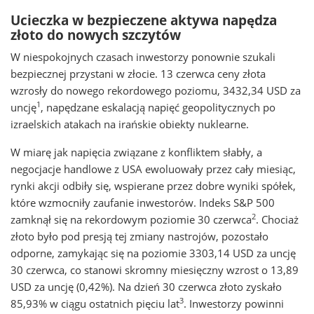
Ucieczka w bezpieczene aktywa napędza
złoto do nowych szczytów
W niespokojnych czasach inwestorzy ponownie szukali
bezpiecznej przystani w złocie. 13 czerwca ceny złota
wzrosły do nowego rekordowego poziomu, 3432,34 USD za
1
uncję
, napędzane eskalacją napięć geopolitycznych po
izraelskich atakach na irańskie obiekty nuklearne.
W miarę jak napięcia związane z konfliktem słabły, a
negocjacje handlowe z USA ewoluowały przez cały miesiąc,
rynki akcji odbiły się, wspierane przez dobre wyniki spółek,
które wzmocniły zaufanie inwestorów. Indeks S&P 500
2
zamknął się na rekordowym poziomie 30 czerwca
. Chociaż
złoto było pod presją tej zmiany nastrojów, pozostało
odporne, zamykając się na poziomie 3303,14 USD za uncję
30 czerwca, co stanowi skromny miesięczny wzrost o 13,89
USD za uncję (0,42%). Na dzień 30 czerwca złoto zyskało
3
85,93% w ciągu ostatnich pięciu lat
. Inwestorzy powinni