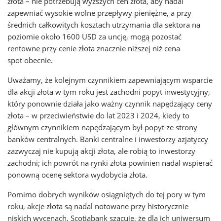
złota – nie potrzebują wyższych cen złota, aby nadal
zapewniać wysokie wolne przepływy pieniężne, a przy
średnich całkowitych kosztach utrzymania dla sektora na
poziomie około 1600 USD za uncję, mogą pozostać
rentowne przy cenie złota znacznie niższej niż cena
spot obecnie.
Uważamy, że kolejnym czynnikiem zapewniającym wsparcie
dla akcji złota w tym roku jest zachodni popyt inwestycyjny,
który ponownie działa jako ważny czynnik napędzający ceny
złota – w przeciwieństwie do lat 2023 i 2024, kiedy to
głównym czynnikiem napędzającym był popyt ze strony
banków centralnych. Banki centralne i inwestorzy azjatyccy
zazwyczaj nie kupują akcji złota, ale robią to inwestorzy
zachodni; ich powrót na rynki złota powinien nadal wspierać
ponowną ocenę sektora wydobycia złota.
Pomimo dobrych wyników osiągniętych do tej pory w tym
roku, akcje złota są nadal notowane przy historycznie
niskich wycenach. Scotiabank szacuje, że dla ich uniwersum