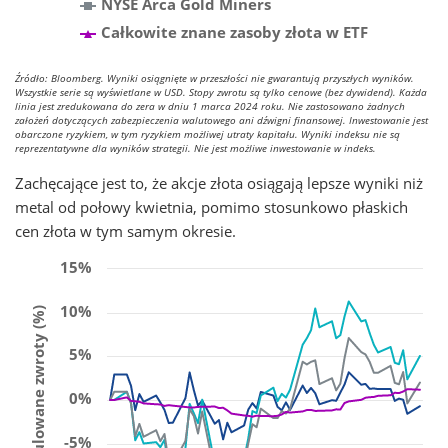
NYSE Arca Gold Miners
Całkowite znane zasoby złota w ETF
Źródło: Bloomberg. Wyniki osiągnięte w przeszłości nie gwarantują przyszłych wyników.
Wszystkie serie są wyświetlane w USD. Stopy zwrotu są tylko cenowe (bez dywidend). Każda
linia jest zredukowana do zera w dniu 1 marca 2024 roku. Nie zastosowano żadnych
założeń dotyczących zabezpieczenia walutowego ani dźwigni finansowej. Inwestowanie jest
obarczone ryzykiem, w tym ryzykiem możliwej utraty kapitału. Wyniki indeksu nie są
reprezentatywne dla wyników strategii. Nie jest możliwe inwestowanie w indeks.
Zachęcające jest to, że akcje złota osiągają lepsze wyniki niż
metal od połowy kwietnia, pomimo stosunkowo płaskich
cen złota w tym samym okresie.
15%
10%
Skumulowane zwroty (%)
5%
0%
-5%