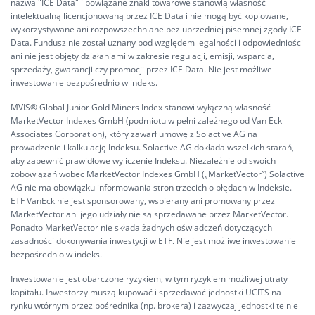
nazwa "ICE Data" i powiązane znaki towarowe stanowią własność
intelektualną licencjonowaną przez ICE Data i nie mogą być kopiowane,
wykorzystywane ani rozpowszechniane bez uprzedniej pisemnej zgody ICE
Data. Fundusz nie został uznany pod względem legalności i odpowiedniości
ani nie jest objęty działaniami w zakresie regulacji, emisji, wsparcia,
sprzedaży, gwarancji czy promocji przez ICE Data. Nie jest możliwe
inwestowanie bezpośrednio w indeks.
MVIS®️ Global Junior Gold Miners Index stanowi wyłączną własność
MarketVector Indexes GmbH (podmiotu w pełni zależnego od Van Eck
Associates Corporation), który zawarł umowę z Solactive AG na
prowadzenie i kalkulację Indeksu. Solactive AG dokłada wszelkich starań,
aby zapewnić prawidłowe wyliczenie Indeksu. Niezależnie od swoich
zobowiązań wobec MarketVector Indexes GmbH („MarketVector”) Solactive
AG nie ma obowiązku informowania stron trzecich o błędach w Indeksie.
ETF VanEck nie jest sponsorowany, wspierany ani promowany przez
MarketVector ani jego udziały nie są sprzedawane przez MarketVector.
Ponadto MarketVector nie składa żadnych oświadczeń dotyczących
zasadności dokonywania inwestycji w ETF. Nie jest możliwe inwestowanie
bezpośrednio w indeks.
Inwestowanie jest obarczone ryzykiem, w tym ryzykiem możliwej utraty
kapitału. Inwestorzy muszą kupować i sprzedawać jednostki UCITS na
rynku wtórnym przez pośrednika (np. brokera) i zazwyczaj jednostki te nie