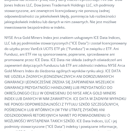
Jones Indices LLC, Dow Jones Trademark Holdings LLC, ich podmioty
stowarzyszone, ani zewnętrzni licencjodawcy nie ponoszą żadnej
odpowiedzialności za jakiekolwiek błędy, pominięcia lub rozbieżności
jakiegokolwiek indeksu lub danych w nim zawartych. Nie jest możliwe
inwestowanie bezpośrednio w indeks.
NYSE Arca Gold Miners Index jest znakiem usługowym ICE Data Indices,
LLC lub jej podmiotów stowarzyszonych ("ICE Data") i został licencjonowany
do użytku przez VanEck UCITS ETF plc ("Fundusz") w związku z ETF. Ani
Fundusz, ani ETF nie są sponsorowane, popierane, sprzedawane ani
promowane przez ICE Data. ICE Data nie składa żadnych oświadczeń ani
zapewnień dotyczących Funduszu lub ETF ani zdolności indeksu NYSE Arca
Gold Miners Index do śledzenia ogólnych wyników rynku akcji. ICE DATA
NIE UDZIELA ŻADNYCH JEDNOZNACZNYCH ANI DOROZUMIANYCH
GWARANCJI I JEDNOCZEŚNIE ZRZEKA SIĘ ZAPEWNIENIA WSZELKICH
GWARANCJI PRZYDATNOŚCI HANDLOWEJ LUB PRZYDATNOŚCI DO
OKREŚLONEGO CELU W ODNIESIENIU DO NYSE ARCA GOLD MINERS
INDEX LUB DANYCH W NIM ZAWARTYCH. ICE DATA W ŻADNYM WYPADKU
NIE PONOSI ODPOWIEDZIALNOŚCI Z TYTUŁU SZKÓD SZCZEGÓLNYCH,
POŚREDNICH LUB WTÓRNYCH (W TYM UTRATĘ ZYSKÓW) ANI
ODSZKODOWAŃ RETORSYJNYCH NAWET PO POWIADOMIENIU O
MOŻLIWOŚCI WYSTĄPIENIA TAKICH SZKÓD. ICE Data Indices, LLC i jej
podmioty stowarzyszone ("ICE Data") indeksy i powiązane informacje,