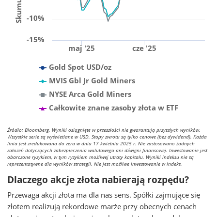
-10%
-15%
maj '25
cze '25
Gold Spot USD/oz
MVIS Gbl Jr Gold Miners
NYSE Arca Gold Miners
Całkowite znane zasoby złota w ETF
Źródło: Bloomberg. Wyniki osiągnięte w przeszłości nie gwarantują przyszłych wyników.
Wszystkie serie są wyświetlane w USD. Stopy zwrotu są tylko cenowe (bez dywidend). Każda
linia jest zredukowana do zera w dniu 17 kwietnia 2025 r. Nie zastosowano żadnych
założeń dotyczących zabezpieczenia walutowego ani dźwigni finansowej. Inwestowanie jest
obarczone ryzykiem, w tym ryzykiem możliwej utraty kapitału. Wyniki indeksu nie są
reprezentatywne dla wyników strategii. Nie jest możliwe inwestowanie w indeks.
Dlaczego akcje złota nabierają rozpędu?
Przewaga akcji złota ma dla nas sens. Spółki zajmujące się
złotem realizują rekordowe marże przy obecnych cenach