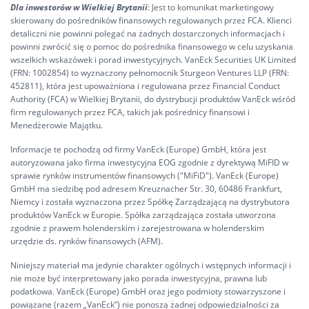
Dla inwestorów w Wielkiej Brytanii
: Jest to komunikat marketingowy
skierowany do pośredników finansowych regulowanych przez FCA. Klienci
detaliczni nie powinni polegać na żadnych dostarczonych informacjach i
powinni zwrócić się o pomoc do pośrednika finansowego w celu uzyskania
wszelkich wskazówek i porad inwestycyjnych. VanEck Securities UK Limited
(FRN: 1002854) to wyznaczony pełnomocnik Sturgeon Ventures LLP (FRN:
452811), która jest upoważniona i regulowana przez Financial Conduct
Authority (FCA) w Wielkiej Brytanii, do dystrybucji produktów VanEck wśród
firm regulowanych przez FCA, takich jak pośrednicy finansowi i
Menedżerowie Majątku.
Informacje te pochodzą od firmy VanEck (Europe) GmbH, która jest
autoryzowana jako firma inwestycyjna EOG zgodnie z dyrektywą MiFID w
sprawie rynków instrumentów finansowych ("MiFiD"). VanEck (Europe)
GmbH ma siedzibę pod adresem Kreuznacher Str. 30, 60486 Frankfurt,
Niemcy i została wyznaczona przez Spółkę Zarządzającą na dystrybutora
produktów VanEck w Europie. Spółka zarządzająca została utworzona
zgodnie z prawem holenderskim i zarejestrowana w holenderskim
urzędzie ds. rynków finansowych (AFM).
Niniejszy materiał ma jedynie charakter ogólnych i wstępnych informacji i
nie może być interpretowany jako porada inwestycyjna, prawna lub
podatkowa. VanEck (Europe) GmbH oraz jego podmioty stowarzyszone i
powiązane (razem „VanEck”) nie ponoszą żadnej odpowiedzialności za