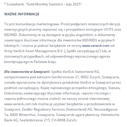
6
Scotiabank, "Gold Monthly Statistics – July 2025".
WAŻNE INFORMACJE
To jest komunikacja marketingowa. Przed podjęciem ostatecznych decyzji
inwestycyjnych prosimy zapoznać się z prospektem emisyjnym UCITS oraz
KID/KIID. Dokumenty te są dostępne w języku angielskim, a dokumenty
zawierające kluczowe informacje dla inwestorów (KID/KIID) w językach
lokalnych, i można je pobrać bezpłatnie ze strony
www.vaneck.com
od
firmy VanEck Asset Management B.V. („Spółki zarządzającej”) lub, w
stosownych przypadkach, od odpowiedniego wyznaczonego agenta
koordynującego w Państwa kraju.
Dla inwestorów w Szwajcarii
: Spółka VanEck Switzerland AG,
zarejestrowana pod adresem Genferstrasse 21, 8002 Zurych, Szwajcaria,
została wyznaczona na dystrybutora produktów VanEck w Szwajcarii przez
podmiot zarządzający. Kopię najnowszego prospektu emisyjnego, Statutu,
Dokumentu zawierającego kluczowe informacje, raportu rocznego i
raportu półrocznego można znaleźć na naszej stronie internetowej
www.vaneck.com lub można je uzyskać bezpłatnie u przedstawiciela w
Szwajcarii: Zeidler Regulatory Services (Switzerland) AG, Neustadtgasse
1a, 8400 Winterthur, Szwajcaria. Szwajcarski agent płatniczy: Helvetische
Bank AG, Seefeldstrasse 215, CH-8008 Zürich.