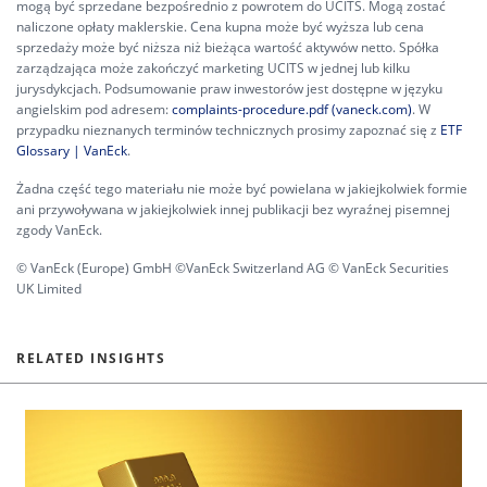
mogą być sprzedane bezpośrednio z powrotem do UCITS. Mogą zostać
naliczone opłaty maklerskie. Cena kupna może być wyższa lub cena
sprzedaży może być niższa niż bieżąca wartość aktywów netto. Spółka
zarządzająca może zakończyć marketing UCITS w jednej lub kilku
jurysdykcjach. Podsumowanie praw inwestorów jest dostępne w języku
angielskim pod adresem:
complaints-procedure.pdf (vaneck.com)
. W
przypadku nieznanych terminów technicznych prosimy zapoznać się z
ETF
Glossary | VanEck
.
Żadna część tego materiału nie może być powielana w jakiejkolwiek formie
ani przywoływana w jakiejkolwiek innej publikacji bez wyraźnej pisemnej
zgody VanEck.
© VanEck (Europe) GmbH ©VanEck Switzerland AG © VanEck Securities
UK Limited
RELATED INSIGHTS