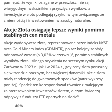
pamiętać, że wyniki osiągane w przeszłości nie są
wiarygodnym wskaźnikiem przyszłych wyników, a
inwestycje w złoto podlegają ryzyku, w tym związanego ze
zmiennością i inwestowaniem w zasoby naturalne.
Akcje Złota osiągają lepsze wyniki pomimo
stabilnych cen metalu
Akcje wydobywcze złota, reprezentowane przez indeks NYSE
Arca Gold Miners Index (GDMNTR), po raz kolejny zdołały
4
odnotować wzrost (o 3,03% w czerwcu)
, pomimo stabilnych
wyników złota i silnego ożywienia na szerszym rynku akcji.
Zarówno w 2023 r., jak i w 2024 r., gdy ceny złota poruszały
się w trendzie bocznym, bez większej dynamiki, akcje złota
miały tendencję do gwałtownych spadków (patrz wykresy
poniżej). Spadek ten korespondował również z malejącym
zainteresowaniem inwestorów złotem, o czym świadczą
5
odpływy z funduszy ETF opartych na złocie
.
40%