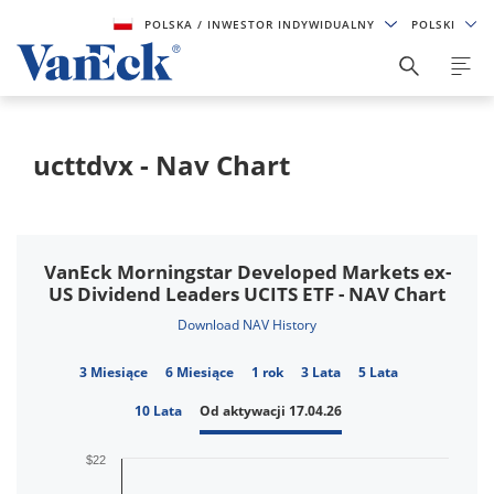
POLSKA
/ INWESTOR INDYWIDUALNY
POLSKI
ucttdvx - Nav Chart
VanEck Morningstar Developed Markets ex-
US Dividend Leaders UCITS ETF - NAV Chart
Download NAV History
3 Miesiące
6 Miesiące
1 rok
3 Lata
5 Lata
10 Lata
Od aktywacji 17.04.26
$22