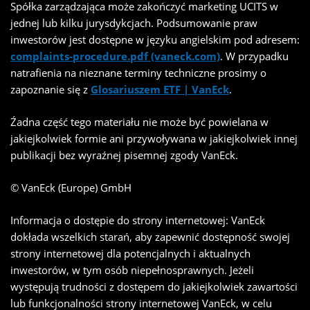
Spółka zarządzająca może zakończyć marketing UCITS w
jednej lub kilku jurysdykcjach. Podsumowanie praw
inwestorów jest dostępne w języku angielskim pod adresem:
complaints-procedure.pdf (vaneck.com)
. W przypadku
natrafienia na nieznane terminy techniczne prosimy o
zapoznanie się z
Glosariuszem ETF | VanEck
.
Źadna część tego materiału nie może być powielana w
jakiejkolwiek formie ani przywoływana w jakiejkolwiek innej
publikacji bez wyraźnej pisemnej zgody VanEck.
© VanEck (Europe) GmbH
Informacja o dostępie do strony internetowej: VanEck
dokłada wszelkich starań, aby zapewnić dostępność swojej
strony internetowej dla potencjalnych i aktualnych
inwestorów, w tym osób niepełnosprawnych. Jeżeli
występują trudności z dostępem do jakiejkolwiek zawartości
lub funkcjonalności strony internetowej VanEck, w celu