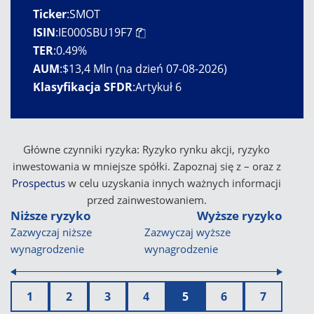
Ticker
:
SMOT
ISIN
:
IE000SBU19F7
TER
:
0.49%
AUM
:
$13,4 Mln (na dzień 07-08-2026)
Klasyfikacja SFDR
:
Artykuł 6
Główne czynniki ryzyka: Ryzyko rynku akcji, ryzyko
inwestowania w mniejsze spółki. Zapoznaj się z
– oraz z
Prospectus
w celu uzyskania innych ważnych informacji
przed zainwestowaniem.
Niższe ryzyko
Wyższe ryzyko
Zazwyczaj niższe
Zazwyczaj wyższe
wynagrodzenie
wynagrodzenie
1
2
3
4
5
6
7