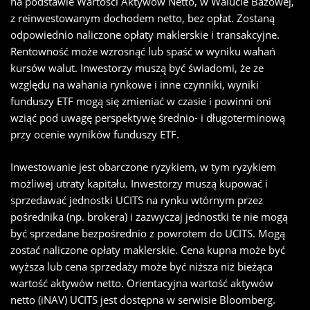
na podstawie Wartości Aktywów Netto, w Walucie Bazowej,
z reinwestowanym dochodem netto, bez opłat. Zostaną
odpowiednio naliczone opłaty maklerskie i transakcyjne.
Rentowność może wzrosnąć lub spaść w wyniku wahań
kursów walut. Inwestorzy muszą być świadomi, że ze
względu na wahania rynkowe i inne czynniki, wyniki
funduszy ETF mogą się zmieniać w czasie i powinni oni
wziąć pod uwagę perspektywę średnio- i długoterminową
przy ocenie wyników funduszy ETF.
Inwestowanie jest obarczone ryzykiem, w tym ryzykiem
możliwej utraty kapitału. Inwestorzy muszą kupować i
sprzedawać jednostki UCITS na rynku wtórnym przez
pośrednika (np. brokera) i zazwyczaj jednostki te nie mogą
być sprzedane bezpośrednio z powrotem do UCITS. Mogą
zostać naliczone opłaty maklerskie. Cena kupna może być
wyższa lub cena sprzedaży może być niższa niż bieżąca
wartość aktywów netto. Orientacyjna wartość aktywów
netto (iNAV) UCITS jest dostępna w serwisie Bloomberg.