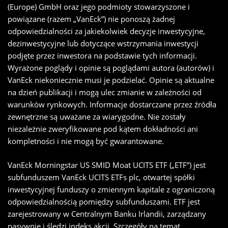
(Europe) GmbH oraz jego podmioty stowarzyszone i
powiązane (razem „VanEck”) nie ponoszą żadnej
odpowiedzialności za jakiekolwiek decyzje inwestycyjne,
dezinwestycyjne lub dotyczące wstrzymania inwestycji
podjęte przez inwestora na podstawie tych informacji.
Wyrażone poglądy i opinie są poglądami autora (autorów) i
VanEck niekoniecznie musi je podzielać. Opinie są aktualne
na dzień publikacji i mogą ulec zmianie w zależności od
warunków rynkowych. Informacje dostarczane przez źródła
zewnętrzne są uważane za wiarygodne. Nie zostały
niezależnie zweryfikowane pod kątem dokładności ani
kompletności i nie mogą być gwarantowane.
VanEck Morningstar US SMID Moat UCITS ETF („ETF”) jest
subfunduszem VanEck UCITS ETFs plc, otwartej spółki
inwestycyjnej funduszy o zmiennym kapitale z ograniczoną
odpowiedzialnością pomiędzy subfunduszami. ETF jest
zarejestrowany w Centralnym Banku Irlandii, zarządzany
pasywnie i śledzi indeks akcji. Szczegóły na temat