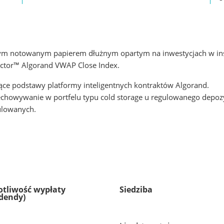
onym notowanym papierem dłużnym opartym na inwestycjach w in
ctor™ Algorand VWAP Close Index.
ące podstawy platformy inteligentnych kontraktów Algorand.
chowywanie w portfelu typu cold storage u regulowanego depozy
ulowanych.
otliwość wypłaty
Siedziba
dendy)