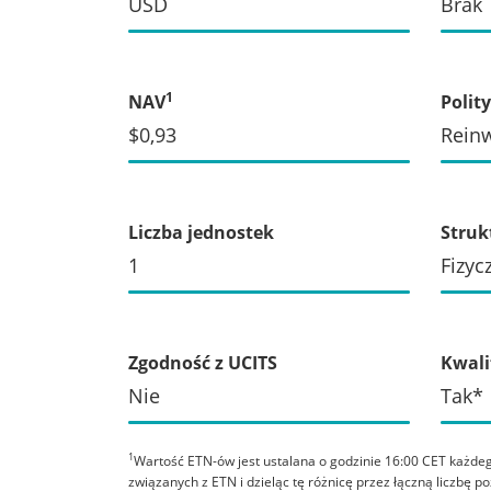
USD
Brak
1
NAV
Polit
$0,93
Reinw
Liczba jednostek
Struk
1
Fizyc
Zgodność z UCITS
Kwali
Nie
Tak*
1
Wartość ETN-ów jest ustalana o godzinie 16:00 CET każde
związanych z ETN i dzieląc tę różnicę przez łączną liczbę 