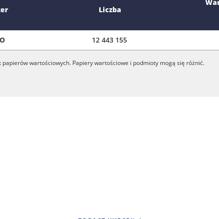
War
ker
Liczba
GO
12 443 155
k papierów wartościowych. Papiery wartościowe i podmioty mogą się różnić.