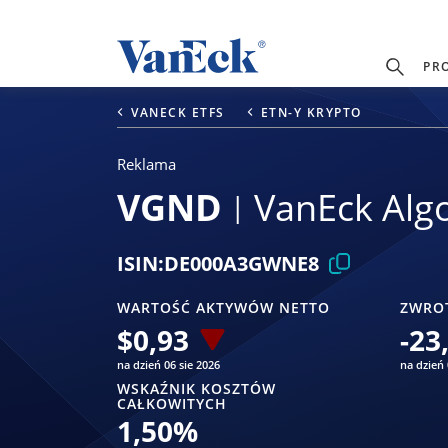
PR
VANECK ETFS
ETN-Y KRYPTO
Reklama
VGND
VanEck Alg
ISIN:
DE000A3GWNE8
WARTOŚĆ AKTYWÓW NETTO
ZWRO
$
0,93
-23
na dzień 06 sie 2026
na dzień 
WSKAŹNIK KOSZTÓW
CAŁKOWITYCH
1,50
%