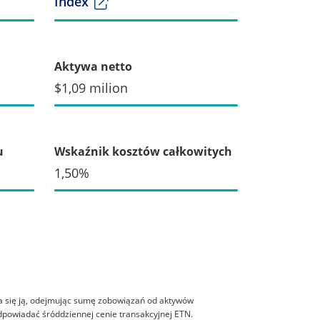
Index
Aktywa netto
$1,09 milion
u
Wskaźnik kosztów całkowitych
1,50%
za się ją, odejmując sumę zobowiązań od aktywów
odpowiadać śróddziennej cenie transakcyjnej ETN.