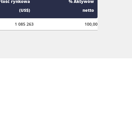
tość rynkowa
% Aktywów
(US$)
netto
1 085 263
100,00