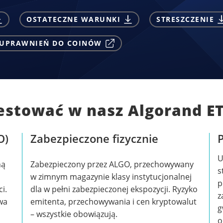
OSTATECZNE WARUNKI
STRESZCZENIE
 UPRAWNIEŃ DO COINÓW
estować w nasz Algorand E
O)
Zabezpieczone fizycznie
U
ną
Zabezpieczony przez ALGO, przechowywany
s
w zimnym magazynie klasy instytucjonalnej
p
i.
dla w pełni zabezpieczonej ekspozycji. Ryzyko
z
wa
emitenta, przechowywania i cen kryptowalut
g
– wszystkie obowiązują.
o