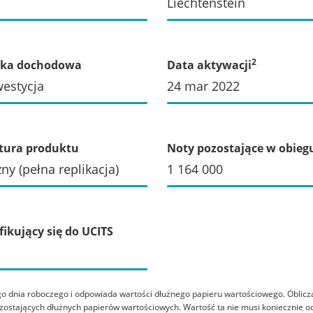
Liechtenstein
2
yka dochodowa
Data aktywacji
estycja
24 mar 2022
tura produktu
Noty pozostające w obieg
zny (pełna replikacja)
1 164 000
fikujący się do UCITS
go dnia roboczego i odpowiada wartości dłużnego papieru wartościowego. Oblic
pozostających dłużnych papierów wartościowych. Wartość ta nie musi koniecznie 