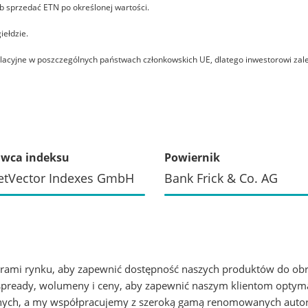
ub sprzedać ETN po określonej wartości.
ełdzie.
lacyjne w poszczególnych państwach członkowskich UE, dlatego inwestorowi zale
wca indeksu
Powiernik
etVector Indexes GmbH
Bank Frick & Co. AG
ami rynku, aby zapewnić dostępność naszych produktów do obro
 spready, wolumeny i ceny, aby zapewnić naszym klientom optym
yjnych, a my współpracujemy z szeroką gamą renomowanych aut