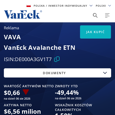
POLSKA
/ INWESTOR INDYWIDUALNY
POLSKI
Reklama
JAK KUPIĆ
VAVA
VanEck Avalanche ETN
ISIN:
DE000A3GV1T7
DOKUMENTY
WARTOŚĆ AKTYWÓW NETTO
ZWROTY YTD
-49,44
%
$
0,66
na dzień 06 sie 2026
na dzień 06 sie 2026
AKTYWA NETTO
WSKAŹNIK KOSZTÓW
$
6,56 milion
CAŁKOWITYCH