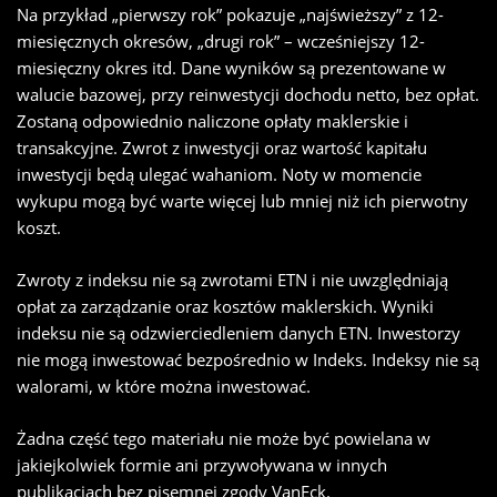
Na przykład „pierwszy rok” pokazuje „najświeższy” z 12-
miesięcznych okresów, „drugi rok” – wcześniejszy 12-
miesięczny okres itd. Dane wyników są prezentowane w
walucie bazowej, przy reinwestycji dochodu netto, bez opłat.
Zostaną odpowiednio naliczone opłaty maklerskie i
transakcyjne. Zwrot z inwestycji oraz wartość kapitału
inwestycji będą ulegać wahaniom. Noty w momencie
wykupu mogą być warte więcej lub mniej niż ich pierwotny
koszt.
Zwroty z indeksu nie są zwrotami ETN i nie uwzględniają
opłat za zarządzanie oraz kosztów maklerskich. Wyniki
indeksu nie są odzwierciedleniem danych ETN. Inwestorzy
nie mogą inwestować bezpośrednio w Indeks. Indeksy nie są
walorami, w które można inwestować.
Żadna część tego materiału nie może być powielana w
jakiejkolwiek formie ani przywoływana w innych
publikacjach bez pisemnej zgody VanEck.