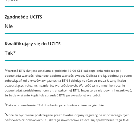
Zgodność z UCITS
Nie
Kwalifikujący się do UCITS
Tak*
1
Wartość ETN-ów jest ustalana o godzinie 16:00 CET każdego dnia roboczego i
odpowiada wartości dłużnego papieru wartościowego. Oblicza się ją, odejmując sumę
zobowiązań od aktywów związanych z ETN i dzieląc tę różnicę przez łączną liczbę
pozostających dłużnych papierów wartościowych. Wartość ta nie musi koniecznie
odpowiadać śróddziennej cenie transakcyjnej ETN. Inwestorzy nie powinni oczekiwać,
że będą w stanie kupić lub sprzedać ETN po określonej wartości.
2
Data wprowadzenia ETN do obrotu przed notowaniem na giełdzie.
*
Może to być różnie postrzegane przez lokalne organy regulacyjne w poszczególnych
państwach członkowskich UE, dlatego inwestorowi zaleca się sprawdzenie tego faktu.