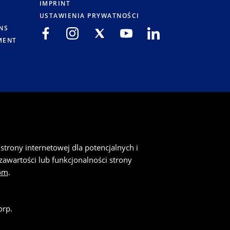
IMPRINT
USTAWIENIA PRYWATNOŚCI
NS
MENT
strony internetowej dla potencjalnych i
awartości lub funkcjonalności strony
om
.
orp.