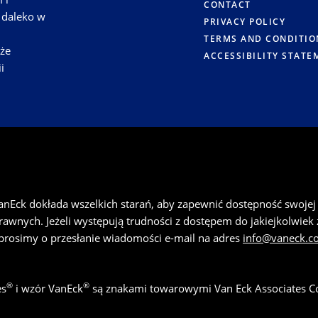
CONTACT
 daleko w
PRIVACY POLICY
TERMS AND CONDITIO
kże
ACCESSIBILITY STATE
i
anEck dokłada wszelkich starań, aby zapewnić dostępność swojej 
wnych. Jeżeli występują trudności z dostępem do jakiejkolwiek z
prosimy o przesłanie wiadomości e-mail na adres
info@vaneck.c
®
®
es
i wzór VanEck
są znakami towarowymi Van Eck Associates C