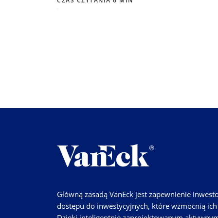
CZAS CZYTANIA 6 MIN
Główną zasadą VanEck jest zapewnienie inwes
dostępu do inwestycyjnych, które wzmocnią ich 
Dzięki inteligentnie zaprojektowanym aktywnym