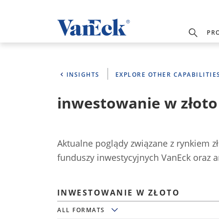
PR
INSIGHTS
EXPLORE OTHER CAPABILITIE
inwestowanie w złoto
Aktualne poglądy związane z rynkiem zł
funduszy inwestycyjnych VanEck oraz a
INWESTOWANIE W ZŁOTO
All Formats
ALL FORMATS