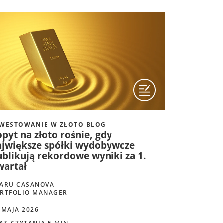
WESTOWANIE W ZŁOTO BLOG
pyt na złoto rośnie, gdy
ajwiększe spółki wydobywcze
ublikują rekordowe wyniki za 1.
wartał
ARU CASANOVA
RTFOLIO MANAGER
 MAJA 2026
AS CZYTANIA 5 MIN