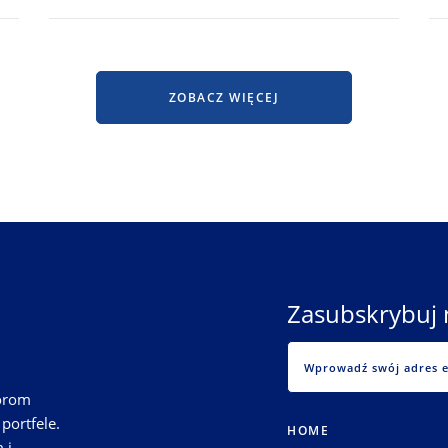
ZOBACZ WIĘCEJ
Zasubskrybuj 
torom
portfele.
HOME
 i