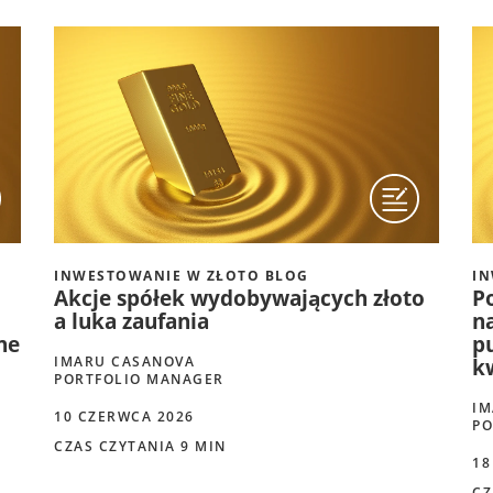
INWESTOWANIE W ZŁOTO BLOG
IN
Akcje spółek wydobywających złoto
Po
a luka zaufania
n
ne
p
IMARU CASANOVA
k
PORTFOLIO MANAGER
IM
10 CZERWCA 2026
PO
CZAS CZYTANIA 9 MIN
18
CZ