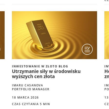
INWESTOWANIE W ZŁOTO BLOG
IN
Utrzymanie siły w środowisku
H
wyższych cen złota
z
IMARU CASANOVA
IM
PORTFOLIO MANAGER
PO
18 MARCA 2026
13
CZAS CZYTANIA 5 MIN
CZ