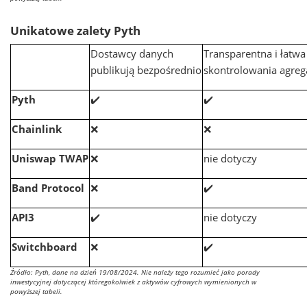
Unikatowe zalety Pyth
Dostawcy danych
Transparentna i łatwa
publikują bezpośrednio
skontrolowania agreg
Pyth
✔️
✔️
Chainlink
❌
❌
Uniswap TWAP
❌
nie dotyczy
Band Protocol
❌
✔️
API3
✔️
nie dotyczy
Switchboard
❌
✔️
Źródło: Pyth, dane na dzień 19/08/2024. Nie należy tego rozumieć jako porady
inwestycyjnej dotyczącej któregokolwiek z aktywów cyfrowych wymienionych w
powyższej tabeli.