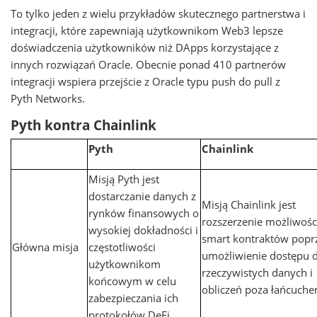
To tylko jeden z wielu przykładów skutecznego partnerstwa i
integracji, które zapewniają użytkownikom Web3 lepsze
doświadczenia użytkowników niż DApps korzystające z
innych rozwiązań Oracle. Obecnie ponad 410 partnerów
integracji wspiera przejście z Oracle typu push do pull z
Pyth Networks.
Pyth kontra Chainlink
Pyth
Chainlink
Misją Pyth jest
dostarczanie danych z
Misją Chainlink jest
rynków finansowych o
rozszerzenie możliwośc
wysokiej dokładności i
smart kontraktów popr
Główna misja
częstotliwości
umożliwienie dostępu 
użytkownikom
rzeczywistych danych i
końcowym w celu
obliczeń poza łańcuche
zabezpieczania ich
protokołów DeFi.