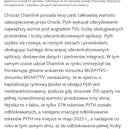
gwarancji przyszłych wyników. Informacje te nie stanowią porady finansowej dotyczącej
któregokolwiek z aktywów cyfrowych wymienionych na ilustracji.
Chociaż Chainlink posiada lwią część całkowitej wartości
zabezpieczonej przez Oracle, Pyth wykazał zdecydowanie
największy wzrost pod względem TVS, liczby obsługiwanych
protokołów i liczby zdecentralizowanych aplikacji. Pyth
szybko się rozwija, w różnych sieciach i protokołach,
obsługując każdego dnia więcej zdecentralizowanych
aplikacji, dostawców danych i partnerów integracji. W tym
samym czasie udział Chainlink w rynku zmniejszył się.
Porównując główne wskaźniki stosunku MCAP/TVS i
stosunku MCAP/TTV, zauważamy, że w oparciu o
kapitalizację rynkową (podaż w obiegu) Pyth jest
niedowartościowany, podczas gdy stosunek TVS oparty na
pełnej rozwodnionej wartości przedstawia inny obraz.
Wynika to z faktu, że tylko 37% tokenów PYTH zostało
odblokowanych, a następne znaczące odblokowanie
tokenów PYTH ma miejsce w maju 2025 r., a następnie co
roku w tym samym dniu, aż do odblokowania pełnej liczby