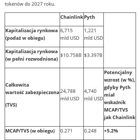
tokenów do 2027 roku.
Chainlink
Pyth
Kapitalizacja rynkowa
6,715
1,221
(podaż w obiegu)
mld USD
mld USD
Kapitalizacja rynkowa
$10.758B
$3.397B
(w pełni rozwodniona)
Potencjalny
wzrost (w %),
Całkowita
gdyby Pyth
24,788
4,740
wartość zabezpieczona
miał
mld USD
mld USD
wskaźnik
(TVS)
MCAP/TVS
jak Chainlink
MCAP/TVS (w obiegu)
0.271
0.248
+5.2%