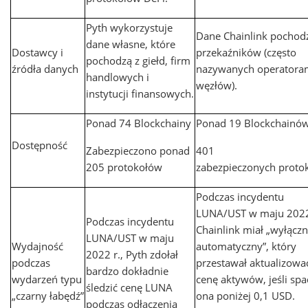
Pyth wykorzystuje
Dane Chainlink pochod
dane własne, które
Dostawcy i
przekaźników (często
pochodzą z giełd, firm
źródła danych
nazywanych operatora
handlowych i
węzłów).
instytucji finansowych.
Ponad 74 Blockchainy
Ponad 19 Blockchainó
Dostępność
Zabezpieczono ponad
401
205 protokołów
zabezpieczonych proto
Podczas incydentu
LUNA/UST w maju 2022
Podczas incydentu
Chainlink miał „wyłączn
LUNA/UST w maju
Wydajność
automatyczny”, który
2022 r., Pyth zdołał
podczas
przestawał aktualizowa
bardzo dokładnie
wydarzeń typu
cenę aktywów, jeśli spa
śledzić cenę LUNA
„czarny łabędź”
ona poniżej 0,1 USD.
podczas odłączenia