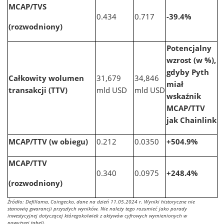
MCAP/TVS
0.434
0.717
-39.4%
(rozwodniony)
Potencjalny
wzrost (w %),
gdyby Pyth
Całkowity wolumen
31,679
34,846
miał
transakcji (TTV)
mld USD
mld USD
wskaźnik
MCAP/TTV
jak Chainlink
MCAP/TTV (w obiegu)
0.212
0.0350
+504.9%
MCAP/TTV
0.340
0.0975
+248.4%
(rozwodniony)
Źródło: Defillama, Coingecko, dane na dzień 11.05.2024 r. Wyniki historyczne nie
stanowią gwarancji przyszłych wyników. Nie należy tego rozumieć jako porady
inwestycyjnej dotyczącej któregokolwiek z aktywów cyfrowych wymienionych w
powyższej tabeli.