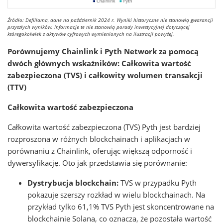
Źródło: Defillama, dane na październik 2024 r. Wyniki historyczne nie stanowią gwarancji
przyszłych wyników. Informacje te nie stanowią porady inwestycyjnej dotyczącej
któregokolwiek z aktywów cyfrowych wymienionych na ilustracji powyżej.
Porównujemy Chainlink i Pyth Network za pomocą
dwóch głównych wskaźników: Całkowita wartość
zabezpieczona (TVS) i całkowity wolumen transakcji
(TTV)
Całkowita wartość zabezpieczona
Całkowita wartość zabezpieczona (TVS) Pyth jest bardziej
rozproszona w różnych blockchainach i aplikacjach w
porównaniu z Chainlink, oferując większą odporność i
dywersyfikację. Oto jak przedstawia się porównanie:
Dystrybucja blockchain:
TVS w przypadku Pyth
pokazuje szerszy rozkład w wielu blockchainach. Na
przykład tylko 61,1% TVS Pyth jest skoncentrowane na
blockchainie Solana, co oznacza, że pozostała wartość