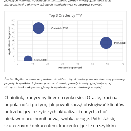
przyszłych wyników. Informacje te nie stanowią porady inwestycyjnej dotyczącej
któregokolwiek z aktywów cyfrowych wymienionych na ilustracji powyżej.
Źródło: Defillama, dane na październik 2024 r. Wyniki historyczne nie stanowią gwarancji
przyszłych wyników. Informacje te nie stanowią porady inwestycyjnej dotyczącej
któregokolwiek z aktywów cyfrowych wymienionych na ilustracji powyżej.
Chainlink, tradycyjny lider na rynku sieci Oracle, traci na
popularności po tym, jak powoli zaczął obsługiwać klientów
potrzebujących szybszych aktualizacji danych, choć
niedawno uruchomił nową, szybką usługę. Pyth stał się
skutecznym konkurentem, koncentrując się na szybkim