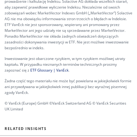
prowadzenie i kalkulację Indeksu. Solactive AG dokłada wszelkich starań,
aby zapewnić prawidłowe wyliczenie Indeksu. Niezależnie od swoich
zobowiązań wobec MarketVector Indexes GmbH („MarketVector”) Solactive
AG nie ma obowiązku informowania stron trzecich o błędach w Indeksie.
ETF VanEck nie jest sponsorowany, wspierany ani promowany przez
MarketVector ani jego udziały nie są sprzedawane przez MarketVector.
Ponadto MarketVector nie składa żadnych oświadczeń dotyczących
zasadności dokonywania inwestycji w ETF. Nie jest możliwe inwestowanie
bezpośrednio w indeks.
Inwestowanie jest obarczone ryzykiem, w tym ryzykiem możliwej utraty
kapitału. W przypadku nieznanych terminów technicznych prosimy
zapoznać się z
ETF Glossary | VanEck
.
Żadna część tego materiału nie może być powielana w jakiejkolwiek formie
ani przywoływana w jakiejkolwiek innej publikacji bez wyraźnej pisemnej
zgody VanEck.
© VanEck (Europe) GmbH ©VanEck Switzerland AG © VanEck Securities
UK Limited
RELATED INSIGHTS