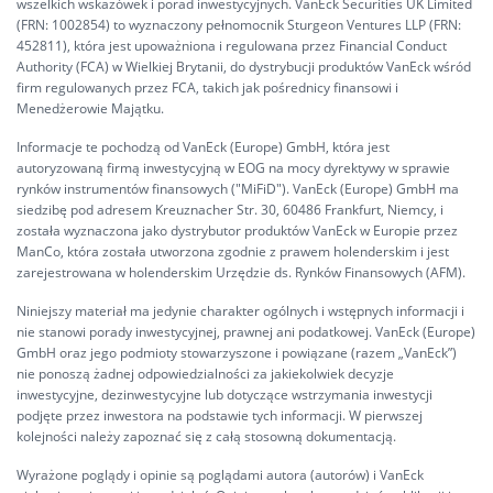
wszelkich wskazówek i porad inwestycyjnych. VanEck Securities UK Limited
(FRN: 1002854) to wyznaczony pełnomocnik Sturgeon Ventures LLP (FRN:
452811), która jest upoważniona i regulowana przez Financial Conduct
Authority (FCA) w Wielkiej Brytanii, do dystrybucji produktów VanEck wśród
firm regulowanych przez FCA, takich jak pośrednicy finansowi i
Menedżerowie Majątku.
Informacje te pochodzą od VanEck (Europe) GmbH, która jest
autoryzowaną firmą inwestycyjną w EOG na mocy dyrektywy w sprawie
rynków instrumentów finansowych ("MiFiD"). VanEck (Europe) GmbH ma
siedzibę pod adresem Kreuznacher Str. 30, 60486 Frankfurt, Niemcy, i
została wyznaczona jako dystrybutor produktów VanEck w Europie przez
ManCo, która została utworzona zgodnie z prawem holenderskim i jest
zarejestrowana w holenderskim Urzędzie ds. Rynków Finansowych (AFM).
Niniejszy materiał ma jedynie charakter ogólnych i wstępnych informacji i
nie stanowi porady inwestycyjnej, prawnej ani podatkowej. VanEck (Europe)
GmbH oraz jego podmioty stowarzyszone i powiązane (razem „VanEck”)
nie ponoszą żadnej odpowiedzialności za jakiekolwiek decyzje
inwestycyjne, dezinwestycyjne lub dotyczące wstrzymania inwestycji
podjęte przez inwestora na podstawie tych informacji. W pierwszej
kolejności należy zapoznać się z całą stosowną dokumentacją.
Wyrażone poglądy i opinie są poglądami autora (autorów) i VanEck