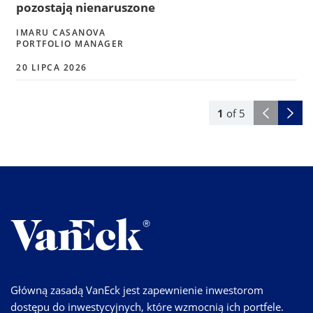
pozostają nienaruszone
IMARU CASANOVA
PORTFOLIO MANAGER
20 LIPCA 2026
1
of
5
Główną zasadą VanEck jest zapewnienie inwestorom
dostępu do inwestycyjnych, które wzmocnią ich portfele.