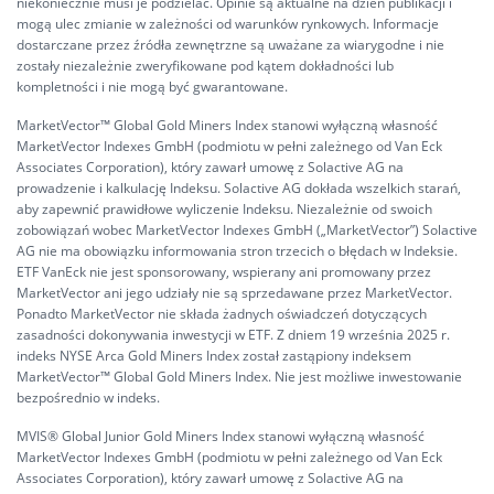
niekoniecznie musi je podzielać. Opinie są aktualne na dzień publikacji i
mogą ulec zmianie w zależności od warunków rynkowych. Informacje
dostarczane przez źródła zewnętrzne są uważane za wiarygodne i nie
zostały niezależnie zweryfikowane pod kątem dokładności lub
kompletności i nie mogą być gwarantowane.
MarketVector™ Global Gold Miners Index stanowi wyłączną własność
MarketVector Indexes GmbH (podmiotu w pełni zależnego od Van Eck
Associates Corporation), który zawarł umowę z Solactive AG na
prowadzenie i kalkulację Indeksu. Solactive AG dokłada wszelkich starań,
aby zapewnić prawidłowe wyliczenie Indeksu. Niezależnie od swoich
zobowiązań wobec MarketVector Indexes GmbH („MarketVector”) Solactive
AG nie ma obowiązku informowania stron trzecich o błędach w Indeksie.
ETF VanEck nie jest sponsorowany, wspierany ani promowany przez
MarketVector ani jego udziały nie są sprzedawane przez MarketVector.
Ponadto MarketVector nie składa żadnych oświadczeń dotyczących
zasadności dokonywania inwestycji w ETF. Z dniem 19 września 2025 r.
indeks NYSE Arca Gold Miners Index został zastąpiony indeksem
MarketVector™ Global Gold Miners Index. Nie jest możliwe inwestowanie
bezpośrednio w indeks.
MVIS®️ Global Junior Gold Miners Index stanowi wyłączną własność
MarketVector Indexes GmbH (podmiotu w pełni zależnego od Van Eck
Associates Corporation), który zawarł umowę z Solactive AG na