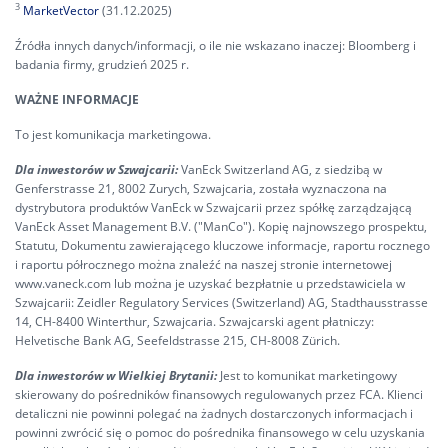
3
MarketVector
(31.12.2025)
Źródła innych danych/informacji, o ile nie wskazano inaczej: Bloomberg i
badania firmy, grudzień 2025 r.
WAŻNE INFORMACJE
To jest komunikacja marketingowa.
Dla inwestorów w Szwajcarii:
VanEck Switzerland AG, z siedzibą w
Genferstrasse 21, 8002 Zurych, Szwajcaria, została wyznaczona na
dystrybutora produktów VanEck w Szwajcarii przez spółkę zarządzającą
VanEck Asset Management B.V. ("ManCo"). Kopię najnowszego prospektu,
Statutu, Dokumentu zawierającego kluczowe informacje, raportu rocznego
i raportu półrocznego można znaleźć na naszej stronie internetowej
www.vaneck.com lub można je uzyskać bezpłatnie u przedstawiciela w
Szwajcarii: Zeidler Regulatory Services (Switzerland) AG, Stadthausstrasse
14, CH-8400 Winterthur, Szwajcaria. Szwajcarski agent płatniczy:
Helvetische Bank AG, Seefeldstrasse 215, CH-8008 Zürich.
Dla inwestorów w Wielkiej Brytanii:
Jest to komunikat marketingowy
skierowany do pośredników finansowych regulowanych przez FCA. Klienci
detaliczni nie powinni polegać na żadnych dostarczonych informacjach i
powinni zwrócić się o pomoc do pośrednika finansowego w celu uzyskania