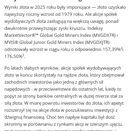
Wyniki złota w 2025 roku były imponujące — złoto uzyskało
najwyższy roczny wzrost od 1979 roku. Ale akcje spółek
wydobywczych złota zasługują na większą uwagę, ponad
dwukrotnie przewyższając zyski kruszcu. Indeksy
MarketVector®™ Global Gold Miners Index (MVGDXTR) i
MVIS® Global Junior Gold Miners Index (MVGDXJTR)
2
odnotowały wzrost w ciągu roku o odpowiednio 157,39%
i
3
176,50%
.
Po latach słabych wyników, akcje spółek wydobywających
złoto w końcu skorzystały na rajdzie złota, który obejmował
zachodnich inwestorów jako jedną z głównych sił
napędowych - w przeciwieństwie do ostatnich lat, kiedy to
popyt ze strony banków centralnych w dużej mierze stał za
siłą złota. W miarę powrotu inwestorów do złota, ich apetyt
rozszerzył się na akcje złota w poszukiwaniu inwestycji z
dźwignią finansową. Choć ten napływ kapitału był dość
skromny w porównaniu z rynkami akcji w szerszym ujęciu,