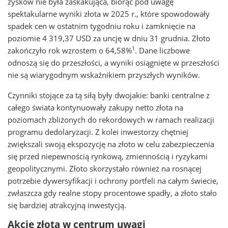
zysków nie była zaskakująca, biorąc pod uwagę
spektakularne wyniki złota w 2025 r., które spowodowały
spadek cen w ostatnim tygodniu roku i zamknięcie na
poziomie 4 319,37 USD za uncję w dniu 31 grudnia. Złoto
1
zakończyło rok wzrostem o 64,58%
. Dane liczbowe
odnoszą się do przeszłości, a wyniki osiągnięte w przeszłości
nie są wiarygodnym wskaźnikiem przyszłych wyników.
Czynniki stojące za tą siłą były dwojakie: banki centralne z
całego świata kontynuowały zakupy netto złota na
poziomach zbliżonych do rekordowych w ramach realizacji
programu dedolaryzacji. Z kolei inwestorzy chętniej
zwiększali swoją ekspozycję na złoto w celu zabezpieczenia
się przed niepewnością rynkową, zmiennością i ryzykami
geopolitycznymi. Złoto skorzystało również na rosnącej
potrzebie dywersyfikacji i ochrony portfeli na całym świecie,
zwłaszcza gdy realne stopy procentowe spadły, a złoto stało
się bardziej atrakcyjną inwestycją.
Akcje złota w centrum uwagi