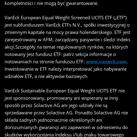
kompletności i nie mogą być gwarantowane.
VanEck European Equal Weight Screened UCITS ETF („ETF”)
jest subfunduszem VanEck ETFs N.V., spółki inwestycyjnej o
zmiennym kapitale na mocy prawa holenderskiego. ETF jest
zarejestrowany w AFM, zarządzany pasywnie i śledzi indeks
akcji.Szczegóły na temat regulowanych rynków, na których
notowany jest fundusz ETF: patrz sekcja informacje o
notowaniach na stronie funduszu ETF:
www.vaneck.com
.
Inwestowanie w ETF należy interpretować jako nabywanie
udziałów ETF, a nie aktywów bazowych.
VanEck Sustainable European Equal Weight UCITS ETF nie
jest sponsorowany, promowany ani wspierany w inny
sposób przez Solactive AG ani jego udziały nie są
sprzedawane przez Solactive AG. Ponadto Solactive AG nie
składa żadnych jednoznacznie określonych ani
dorozumianych gwarancji ani zapewnień w odniesieniu do
skutków wykorzystania Indeksu i/lub znaku towarowego