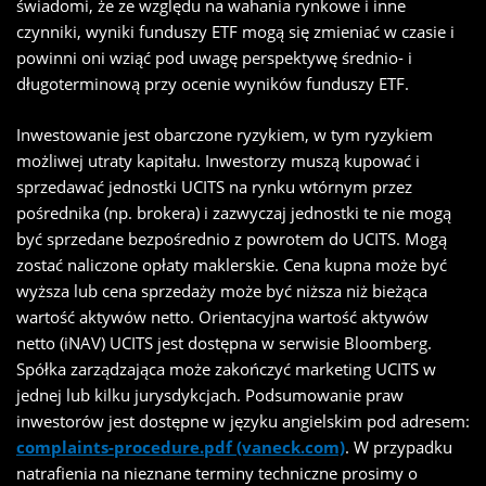
świadomi, że ze względu na wahania rynkowe i inne
czynniki, wyniki funduszy ETF mogą się zmieniać w czasie i
powinni oni wziąć pod uwagę perspektywę średnio- i
długoterminową przy ocenie wyników funduszy ETF.
Inwestowanie jest obarczone ryzykiem, w tym ryzykiem
możliwej utraty kapitału. Inwestorzy muszą kupować i
sprzedawać jednostki UCITS na rynku wtórnym przez
pośrednika (np. brokera) i zazwyczaj jednostki te nie mogą
być sprzedane bezpośrednio z powrotem do UCITS. Mogą
zostać naliczone opłaty maklerskie. Cena kupna może być
wyższa lub cena sprzedaży może być niższa niż bieżąca
wartość aktywów netto. Orientacyjna wartość aktywów
netto (iNAV) UCITS jest dostępna w serwisie Bloomberg.
Spółka zarządzająca może zakończyć marketing UCITS w
jednej lub kilku jurysdykcjach. Podsumowanie praw
inwestorów jest dostępne w języku angielskim pod adresem:
complaints-procedure.pdf (vaneck.com)
. W przypadku
natrafienia na nieznane terminy techniczne prosimy o