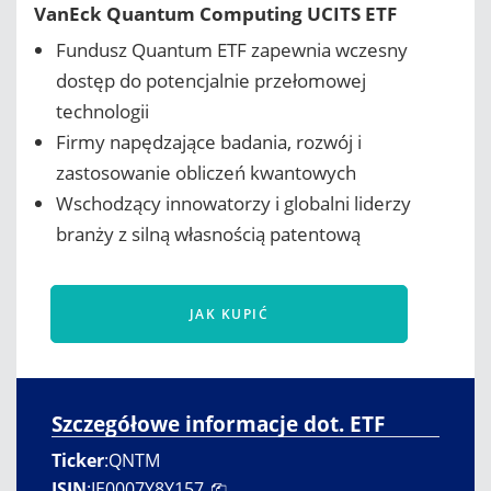
VanEck Quantum Computing UCITS ETF
Fundusz Quantum ETF zapewnia wczesny
dostęp do potencjalnie przełomowej
technologii
Firmy napędzające badania, rozwój i
zastosowanie obliczeń kwantowych
Wschodzący innowatorzy i globalni liderzy
branży z silną własnością patentową
JAK KUPIĆ
Szczegółowe informacje dot. ETF
Ticker
:
QNTM
ISIN
:
IE0007Y8Y157