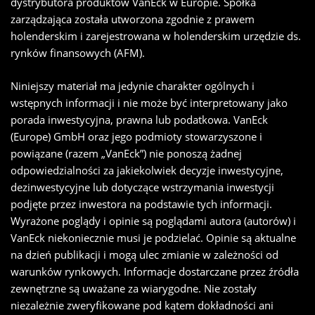
dystrybutora produktów VanEck w Europie. Spółka
zarządzająca została utworzona zgodnie z prawem
holenderskim i zarejestrowana w holenderskim urzędzie ds.
rynków finansowych (AFM).
Niniejszy materiał ma jedynie charakter ogólnych i
wstępnych informacji i nie może być interpretowany jako
porada inwestycyjna, prawna lub podatkowa. VanEck
(Europe) GmbH oraz jego podmioty stowarzyszone i
powiązane (razem „VanEck”) nie ponoszą żadnej
odpowiedzialności za jakiekolwiek decyzje inwestycyjne,
dezinwestycyjne lub dotyczące wstrzymania inwestycji
podjęte przez inwestora na podstawie tych informacji.
Wyrażone poglądy i opinie są poglądami autora (autorów) i
VanEck niekoniecznie musi je podzielać. Opinie są aktualne
na dzień publikacji i mogą ulec zmianie w zależności od
warunków rynkowych. Informacje dostarczane przez źródła
zewnętrzne są uważane za wiarygodne. Nie zostały
niezależnie zweryfikowane pod kątem dokładności ani