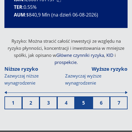
TER
:
0.55%
AUM
:
$840,9 Mln (na dzień 06-08-2026)
Ryzyko: Można stracić całość inwestycji ze względu na
ryzyko płynności, koncentracji i inwestowania w mniejsze
spółki, jak opisano w
Główne czynniki ryzyka
,
KID
i
prospekcie.
Niższe ryzyko
Wyższe ryzyko
Zazwyczaj niższe
Zazwyczaj wyższe
wynagrodzenie
wynagrodzenie
1
2
3
4
5
6
7