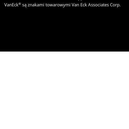
®
VanEck
są znakami towarowymi Van Eck Associates Corp.