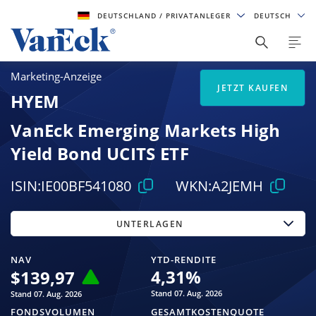
DEUTSCHLAND
/ PRIVATANLEGER
DEUTSCH
Marketing-Anzeige
JETZT KAUFEN
HYEM
VanEck Emerging Markets High
Yield Bond UCITS ETF
ISIN:
IE00BF541080
WKN:
A2JEMH
UNTERLAGEN
NAV
YTD-RENDITE
4,31
%
$
139,97
Stand 07. Aug. 2026
Stand 07. Aug. 2026
FONDSVOLUMEN
GESAMTKOSTENQUOTE