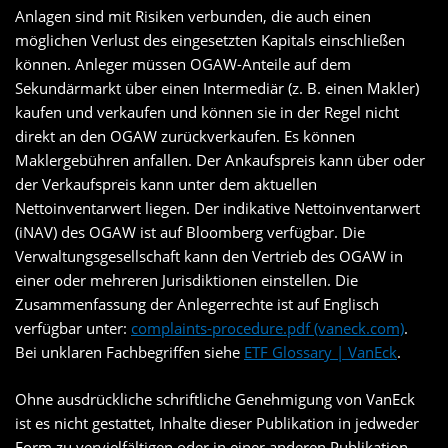
Anlagen sind mit Risiken verbunden, die auch einen
möglichen Verlust des eingesetzten Kapitals einschließen
können. Anleger müssen OGAW-Anteile auf dem
Sekundärmarkt über einen Intermediär (z. B. einen Makler)
kaufen und verkaufen und können sie in der Regel nicht
direkt an den OGAW zurückverkaufen. Es können
Maklergebühren anfallen. Der Ankaufspreis kann über oder
der Verkaufspreis kann unter dem aktuellen
Nettoinventarwert liegen. Der indikative Nettoinventarwert
(iNAV) des OGAW ist auf Bloomberg verfügbar. Die
Verwaltungsgesellschaft kann den Vertrieb des OGAW in
einer oder mehreren Jurisdiktionen einstellen. Die
Zusammenfassung der Anlegerrechte ist auf Englisch
verfügbar unter:
complaints-procedure.pdf (vaneck.com)
.
Bei unklaren Fachbegriffen siehe
ETF Glossary | VanEck
.
Ohne ausdrückliche schriftliche Genehmigung von VanEck
ist es nicht gestattet, Inhalte dieser Publikation in jedweder
Form zu vervielfältigen oder in einer anderen Publikation