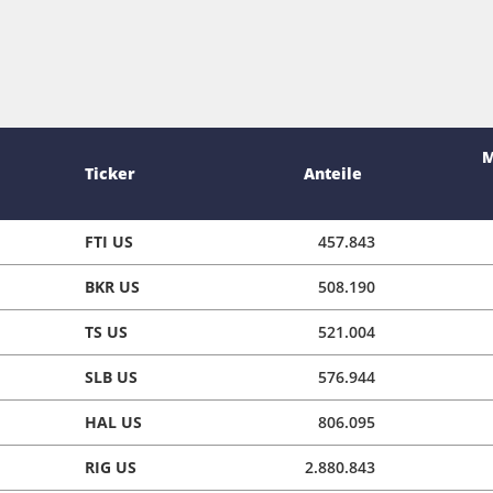
M
Ticker
Anteile
FTI US
457.843
BKR US
508.190
TS US
521.004
SLB US
576.944
HAL US
806.095
RIG US
2.880.843