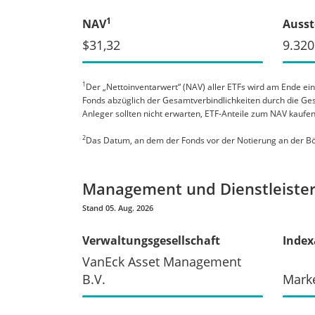
1
NAV
Ausst
$31,32
9.320
1
Der „Nettoinventarwert“ (NAV) aller ETFs wird am Ende ei
Fonds abzüglich der Gesamtverbindlichkeiten durch die Ges
Anleger sollten nicht erwarten, ETF-Anteile zum NAV kaufe
2
Das Datum, an dem der Fonds vor der Notierung an der Bö
Management und Dienstleiste
Stand 05. Aug. 2026
Verwaltungsgesellschaft
Index
VanEck Asset Management
B.V.
Mark