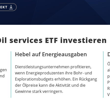
EKT
l services ETF investieren
Hebel auf Energieausgaben
D
Ö
Dienstleistungsunternehmen profitieren,
ngen
a
wenn Energieproduzenten ihre Bohr- und
und
p
Explorationsbudgets erhöhen. Ein Rückgang
P
der Ölpreise kann die Aktivität und die
R
Gewinne stark verringern.
V