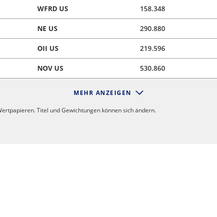
WFRD US
158.348
NE US
290.880
OII US
219.596
NOV US
530.860
MEHR ANZEIGEN
ertpapieren. Titel und Gewichtungen können sich ändern.