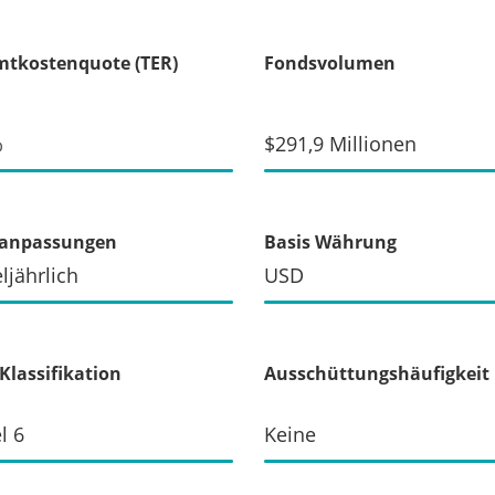
tkostenquote (TER)
Fondsvolumen
%
$291,9 Millionen
xanpassungen
Basis Währung
eljährlich
USD
Klassifikation
Ausschüttungshäufigkeit
l 6
Keine