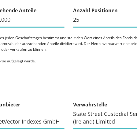
ehende Anteile
Anzahl Positionen
.000
25
nes jeden Geschäftstages bestimmt und stellt den Wert eines Anteils des Fonds
amtzahl der ausstehenden Anteile dividiert wird. Der Nettoinventarwert entspri
n oder verkaufen zu können.
rse aufgelegt wurde.
r
anbieter
Verwahrstelle
State Street Custodial Se
etVector Indexes GmbH
(Ireland) Limited