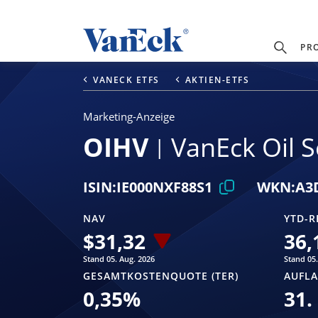
PR
VANECK ETFS
AKTIEN-ETFS
Marketing-Anzeige
OIHV
VanEck Oil S
ISIN:
IE000NXF88S1
WKN:
A3
NAV
YTD-R
$
31,32
36,
Stand 05. Aug. 2026
Stand 05.
GESAMTKOSTENQUOTE (TER)
AUFL
0,35
%
31.