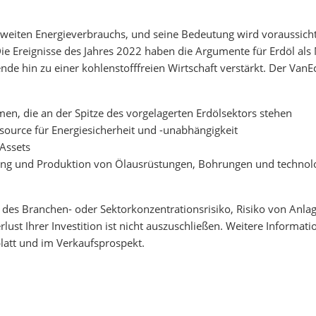
 weltweiten Energieverbrauchs, und seine Bedeutung wird vorauss
Die Ereignisse des Jahres 2022 haben die Argumente für Erdöl als 
e hin zu einer kohlenstofffreien Wirtschaft verstärkt. Der VanEc
en, die an der Spitze des vorgelagerten Erdölsektors stehen
source für Energiesicherheit und -unabhängigkeit
 Assets
ng und Produktion von Ölausrüstungen, Bohrungen und technologi
und des Branchen- oder Sektorkonzentrationsrisiko, Risiko von Anl
lust Ihrer Investition ist nicht auszuschließen. Weitere Informat
latt und im Verkaufsprospekt.