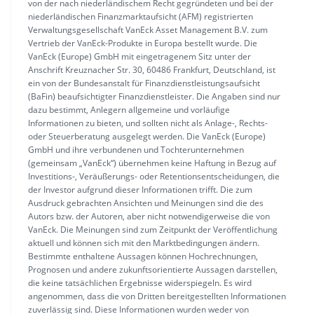
von der nach niederländischem Recht gegründeten und bei der
niederländischen Finanzmarktaufsicht (AFM) registrierten
Verwaltungsgesellschaft VanEck Asset Management B.V. zum
Vertrieb der VanEck-Produkte in Europa bestellt wurde. Die
VanEck (Europe) GmbH mit eingetragenem Sitz unter der
Anschrift Kreuznacher Str. 30, 60486 Frankfurt, Deutschland, ist
ein von der Bundesanstalt für Finanzdienstleistungsaufsicht
(BaFin) beaufsichtigter Finanzdienstleister. Die Angaben sind nur
dazu bestimmt, Anlegern allgemeine und vorläufige
Informationen zu bieten, und sollten nicht als Anlage-, Rechts-
oder Steuerberatung ausgelegt werden. Die VanEck (Europe)
GmbH und ihre verbundenen und Tochterunternehmen
(gemeinsam „VanEck“) übernehmen keine Haftung in Bezug auf
Investitions-, Veräußerungs- oder Retentionsentscheidungen, die
der Investor aufgrund dieser Informationen trifft. Die zum
Ausdruck gebrachten Ansichten und Meinungen sind die des
Autors bzw. der Autoren, aber nicht notwendigerweise die von
VanEck. Die Meinungen sind zum Zeitpunkt der Veröffentlichung
aktuell und können sich mit den Marktbedingungen ändern.
Bestimmte enthaltene Aussagen können Hochrechnungen,
Prognosen und andere zukunftsorientierte Aussagen darstellen,
die keine tatsächlichen Ergebnisse widerspiegeln. Es wird
angenommen, dass die von Dritten bereitgestellten Informationen
zuverlässig sind. Diese Informationen wurden weder von