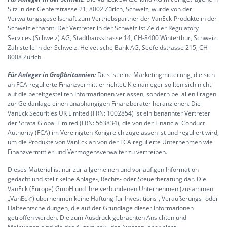
Sitz in der Genferstrasse 21, 8002 Zürich, Schweiz, wurde von der
Verwaltungsgesellschaft zum Vertriebspartner der VanEck-Produkte in der
Schweiz ernannt. Der Vertreter in der Schweiz ist Zeidler Regulatory
Services (Schweiz) AG, Stadthausstrasse 14, CH-8400 Winterthur, Schweiz.
Zahlstelle in der Schweiz: Helvetische Bank AG, Seefeldstrasse 215, CH-
8008 Zürich.
Für Anleger in Großbritannien:
Dies ist eine Marketingmitteilung, die sich
an FCA-regulierte Finanzvermittler richtet. Kleinanleger sollten sich nicht
auf die bereitgestellten Informationen verlassen, sondern bei allen Fragen
zur Geldanlage einen unabhängigen Finanzberater heranziehen. Die
VanEck Securities UK Limited (FRN: 1002854) ist ein benannter Vertreter
der Strata Global Limited (FRN: 563834), die von der Financial Conduct
Authority (FCA) im Vereinigten Königreich zugelassen ist und reguliert wird,
um die Produkte von VanEck an von der FCA regulierte Unternehmen wie
Finanzvermittler und Vermögensverwalter zu vertreiben.
Dieses Material ist nur zur allgemeinen und vorläufigen Information
gedacht und stellt keine Anlage-, Rechts- oder Steuerberatung dar. Die
VanEck (Europe) GmbH und ihre verbundenen Unternehmen (zusammen
„VanEck“) übernehmen keine Haftung für Investitions-, Veräußerungs- oder
Halteentscheidungen, die auf der Grundlage dieser Informationen
getroffen werden. Die zum Ausdruck gebrachten Ansichten und