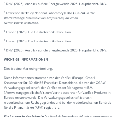
5
DNV. (2025). Ausblick auf die Energiewende 2025: Hauptbericht. DNV.
6
Lawrence Berkeley National Laboratory (LBNL). (2024).
In der
Warteschlange: Merkmale von Kraftwerken, die einen
Netzanschluss anstreben.
7
Ember. (2025). Die Elektrotechnik-Revolution
8
Ember. (2025). Die Elektrotechnik-Revolution
9
DNV. (2025). Ausblick auf die Energiewende 2025: Hauptbericht. DNV.
WICHTIGE INFORMATIONEN
Dies ist eine Marketingmitteilung.
Diese Informationen stammen von der VanEck (Europe) GmbH,
Kreuznacher Str. 30, 60486 Frankfurt, Deutschland, die von der OGAW-
Verwaltungsgesellschaft, der VanEck Asset Management B.V.
(„Verwaltungsgesellschaft“), zum Vertriebspartner für VanEck-Produkte in
Europa ernannt wurde. Die Verwaltungsgesellschaft ist nach
niederländischem Recht gegründet und bei der niederländischen Behörde
für die Finanzmärkte (AFM) registriert.
Für Anleger in der Schweiz:
Die VanEck Switzerland AG mit eingetragenem