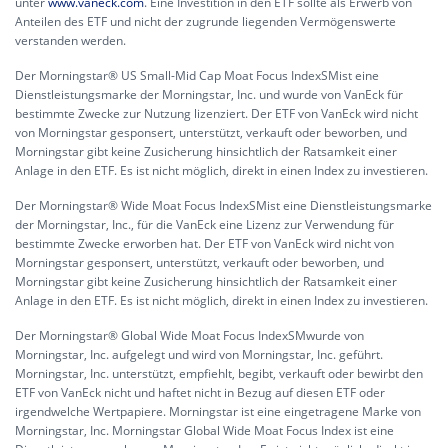
unter
www.vaneck.com
. Eine Investition in den ETF sollte als Erwerb von
Anteilen des ETF und nicht der zugrunde liegenden Vermögenswerte
verstanden werden.
Der Morningstar® US Small-Mid Cap Moat Focus IndexSMist eine
Dienstleistungsmarke der Morningstar, Inc. und wurde von VanEck für
bestimmte Zwecke zur Nutzung lizenziert. Der ETF von VanEck wird nicht
von Morningstar gesponsert, unterstützt, verkauft oder beworben, und
Morningstar gibt keine Zusicherung hinsichtlich der Ratsamkeit einer
Anlage in den ETF. Es ist nicht möglich, direkt in einen Index zu investieren.
Der Morningstar® Wide Moat Focus IndexSMist eine Dienstleistungsmarke
der Morningstar, Inc., für die VanEck eine Lizenz zur Verwendung für
bestimmte Zwecke erworben hat. Der ETF von VanEck wird nicht von
Morningstar gesponsert, unterstützt, verkauft oder beworben, und
Morningstar gibt keine Zusicherung hinsichtlich der Ratsamkeit einer
Anlage in den ETF. Es ist nicht möglich, direkt in einen Index zu investieren.
Der Morningstar® Global Wide Moat Focus IndexSMwurde von
Morningstar, Inc. aufgelegt und wird von Morningstar, Inc. geführt.
Morningstar, Inc. unterstützt, empfiehlt, begibt, verkauft oder bewirbt den
ETF von VanEck nicht und haftet nicht in Bezug auf diesen ETF oder
irgendwelche Wertpapiere. Morningstar ist eine eingetragene Marke von
Morningstar, Inc. Morningstar Global Wide Moat Focus Index ist eine