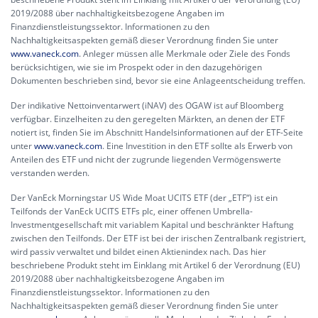
2019/2088 über nachhaltigkeitsbezogene Angaben im
Finanzdienstleistungssektor. Informationen zu den
Nachhaltigkeitsaspekten gemäß dieser Verordnung finden Sie unter
www.vaneck.com
. Anleger müssen alle Merkmale oder Ziele des Fonds
berücksichtigen, wie sie im Prospekt oder in den dazugehörigen
Dokumenten beschrieben sind, bevor sie eine Anlageentscheidung treffen.
Der indikative Nettoinventarwert (iNAV) des OGAW ist auf Bloomberg
verfügbar. Einzelheiten zu den geregelten Märkten, an denen der ETF
notiert ist, finden Sie im Abschnitt Handelsinformationen auf der ETF-Seite
unter
www.vaneck.com
. Eine Investition in den ETF sollte als Erwerb von
Anteilen des ETF und nicht der zugrunde liegenden Vermögenswerte
verstanden werden.
Der VanEck Morningstar US Wide Moat UCITS ETF (der „ETF“) ist ein
Teilfonds der VanEck UCITS ETFs plc, einer offenen Umbrella-
Investmentgesellschaft mit variablem Kapital und beschränkter Haftung
zwischen den Teilfonds. Der ETF ist bei der irischen Zentralbank registriert,
wird passiv verwaltet und bildet einen Aktienindex nach. Das hier
beschriebene Produkt steht im Einklang mit Artikel 6 der Verordnung (EU)
2019/2088 über nachhaltigkeitsbezogene Angaben im
Finanzdienstleistungssektor. Informationen zu den
Nachhaltigkeitsaspekten gemäß dieser Verordnung finden Sie unter