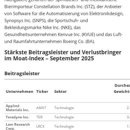
Bierimporteur Constellation Brands Inc. (STZ), der Anbieter
von Software für die Automatisierung von Elektronikdesign,
Synopsys Inc. (SNPS), die Sportschuh- und
Bekleidungsmarke Nike Inc. (NKE), das
Gesundheitsunternehmen Kenvue Inc. (KVUE) und das Luft-
und Raumfahrtunternehmen Boeing Co. (BA).
Stärkste Beitragsleister und Verlustbringer
im Moat-Index – September 2025
Beitragsleister
Durchs
Unternehmen
Ticker
Sektor
Gewicht
Applied
AMAT
Technologie
2
Materials Inc.
Teradyne Inc.
TER
Technologie
3
Lam Research
LRCX
Technologie
1
Corp.