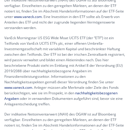
Der indikative Nettoinventarwert (iNAV) des OGAW ist auf Bloomberg
verfügbar. Einzelheiten zu den geregelten Märkten, an denen der ETF
notiert ist, finden Sie im Abschnitt Handelsinformationen auf der ETF-Seite
unter
www.vaneck.com
. Eine Investition in den ETF sollte als Erwerb von
Anteilen des ETF und nicht der zugrunde liegenden Vermögenswerte
verstanden werden.
VanEck Morningstar US ESG Wide Moat UCITS ETF (der “ETF”) ist ein
Teilfonds von VanEck UCITS ETFs plc, einer offenen Umbrella-
Investmentgesellschaft mit variablem Kapital und beschränkter Haftung
zwischen den Teilfonds. Der ETF ist bei der irischen Zentralbank registriert,
wird passiv verwaltet und bildet einen Aktienindex nach. Das hier
beschriebene Produkt steht im Einklang mit Artikel 8 der Verordnung (EU)
2019/2088 über nachhaltigkeitsbezogene Angaben im
Finanzdienstleistungssektor. Informationen zu den
Nachhaltigkeitsaspekten gemäß dieser Verordnung finden Sie unter
www.vaneck.com
. Anleger müssen alle Merkmale oder Ziele des Fonds
berücksichtigen, wie sie im Prospekt, in den
nachhaltigkeitsbezogenen
Angaben
oder in verwandten Dokumenten aufgeführt sind, bevor sie eine
Anlageentscheidung treffen.
Der indikative Nettoinventarwert (iNAV) des OGAW ist auf Bloomberg
verfügbar. Einzelheiten zu den geregelten Märkten, an denen der ETF
notiert ist, finden Sie im Abschnitt Handelsinformationen auf der ETF-Seite