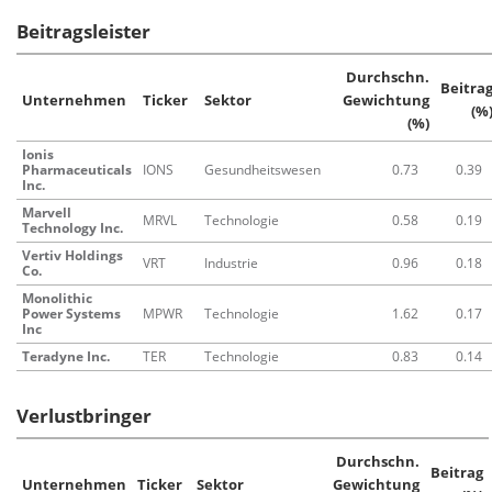
Beitragsleister
Durchschn.
Beitra
Unternehmen
Ticker
Sektor
Gewichtung
(%
(%)
Ionis
Pharmaceuticals
IONS
Gesundheitswesen
0.73
0.39
Inc.
Marvell
MRVL
Technologie
0.58
0.19
Technology Inc.
Vertiv Holdings
VRT
Industrie
0.96
0.18
Co.
Monolithic
Power Systems
MPWR
Technologie
1.62
0.17
Inc
Teradyne Inc.
TER
Technologie
0.83
0.14
Verlustbringer
Durchschn.
Beitrag
Unternehmen
Ticker
Sektor
Gewichtung