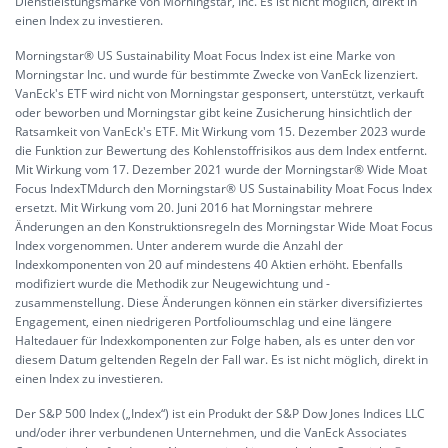
Dienstleistungsmarke von Morningstar, Inc. Es ist nicht möglich, direkt in
einen Index zu investieren.
Morningstar® US Sustainability Moat Focus Index ist eine Marke von
Morningstar Inc. und wurde für bestimmte Zwecke von VanEck lizenziert.
VanEck's ETF wird nicht von Morningstar gesponsert, unterstützt, verkauft
oder beworben und Morningstar gibt keine Zusicherung hinsichtlich der
Ratsamkeit von VanEck's ETF. Mit Wirkung vom 15. Dezember 2023 wurde
die Funktion zur Bewertung des Kohlenstoffrisikos aus dem Index entfernt.
Mit Wirkung vom 17. Dezember 2021 wurde der Morningstar® Wide Moat
Focus IndexTMdurch den Morningstar® US Sustainability Moat Focus Index
ersetzt. Mit Wirkung vom 20. Juni 2016 hat Morningstar mehrere
Änderungen an den Konstruktionsregeln des Morningstar Wide Moat Focus
Index vorgenommen. Unter anderem wurde die Anzahl der
Indexkomponenten von 20 auf mindestens 40 Aktien erhöht. Ebenfalls
modifiziert wurde die Methodik zur Neugewichtung und -
zusammenstellung. Diese Änderungen können ein stärker diversifiziertes
Engagement, einen niedrigeren Portfolioumschlag und eine längere
Haltedauer für Indexkomponenten zur Folge haben, als es unter den vor
diesem Datum geltenden Regeln der Fall war. Es ist nicht möglich, direkt in
einen Index zu investieren.
Der S&P 500 Index („Index“) ist ein Produkt der S&P Dow Jones Indices LLC
und/oder ihrer verbundenen Unternehmen, und die VanEck Associates