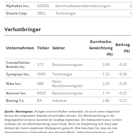
Alphabet Inc.
GOOGL
Kommunikationsdienstleistungen
2
Oracle Corp.
ORCL
Technologie
1
Verlustbringer
Durchschn.
Beitrag
Unternehmen
Ticker
Sektor
Gewichtung
(%)
(%)
Constellation
STZ
Basiskonsumgüter
2.09
-0.35
Brands Inc.
Synopsys Inc.
SNPS
Technologie
1.52
-0.28
Nicht-
Nike Inc.
NKE
2.65
-0.25
Basiskonsumgüter
Kenvue Inc.
KVUE
Basiskonsumgüter
1.14
-0.25
Boeing Co.
BA
Industrie
2.86
-0.23
Quelle: Morningstar.
Anlagen sind mit Risiken verbunden, die auch einen möglichen
Verlust des eingesetzten Kapitals einschließen können. Die Wertentwicklung in der
Vergangenheit ist keine Garantie für künftige Ergebnisse. Die Indexperformance ist kein
Indikator für die Wertentwicklung eines Fonds. Nicht als Empfehlung zum Kauf oder
Verkauf der hierin erwähnten Wertpapiere gedacht. Bitte beachten Sie, dass die hier
hervorgehobenen Unternehmen den gleichen Markt-, Sektor-Konzentrations- und