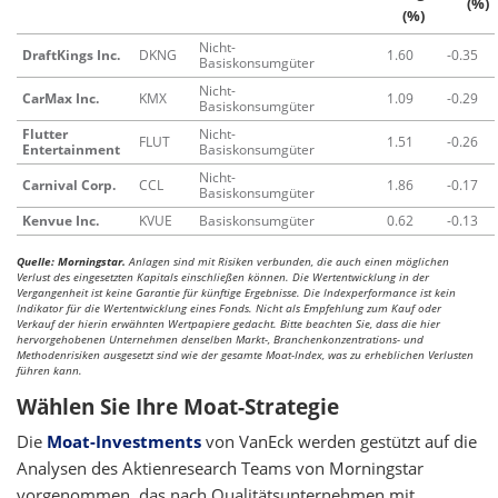
(%)
(%)
Nicht-
DraftKings Inc.
DKNG
1.60
-0.35
Basiskonsumgüter
Nicht-
CarMax Inc.
KMX
1.09
-0.29
Basiskonsumgüter
Flutter
Nicht-
FLUT
1.51
-0.26
Entertainment
Basiskonsumgüter
Nicht-
Carnival Corp.
CCL
1.86
-0.17
Basiskonsumgüter
Kenvue Inc.
KVUE
Basiskonsumgüter
0.62
-0.13
Quelle: Morningstar.
Anlagen sind mit Risiken verbunden, die auch einen möglichen
Verlust des eingesetzten Kapitals einschließen können. Die Wertentwicklung in der
Vergangenheit ist keine Garantie für künftige Ergebnisse. Die Indexperformance ist kein
Indikator für die Wertentwicklung eines Fonds. Nicht als Empfehlung zum Kauf oder
Verkauf der hierin erwähnten Wertpapiere gedacht. Bitte beachten Sie, dass die hier
hervorgehobenen Unternehmen denselben Markt-, Branchenkonzentrations- und
Methodenrisiken ausgesetzt sind wie der gesamte Moat-Index, was zu erheblichen Verlusten
führen kann.
Wählen Sie Ihre Moat-Strategie
Die
Moat-Investments
von VanEck werden gestützt auf die
Analysen des Aktienresearch Teams von Morningstar
vorgenommen, das nach Qualitätsunternehmen mit