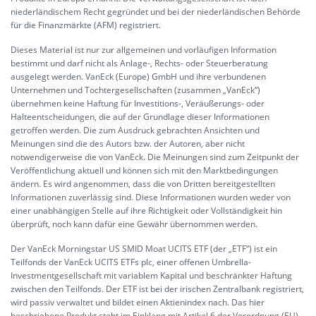
niederländischem Recht gegründet und bei der niederländischen Behörde
für die Finanzmärkte (AFM) registriert.
Dieses Material ist nur zur allgemeinen und vorläufigen Information
bestimmt und darf nicht als Anlage-, Rechts- oder Steuerberatung
ausgelegt werden. VanEck (Europe) GmbH und ihre verbundenen
Unternehmen und Tochtergesellschaften (zusammen „VanEck“)
übernehmen keine Haftung für Investitions-, Veräußerungs- oder
Halteentscheidungen, die auf der Grundlage dieser Informationen
getroffen werden. Die zum Ausdruck gebrachten Ansichten und
Meinungen sind die des Autors bzw. der Autoren, aber nicht
notwendigerweise die von VanEck. Die Meinungen sind zum Zeitpunkt der
Veröffentlichung aktuell und können sich mit den Marktbedingungen
ändern. Es wird angenommen, dass die von Dritten bereitgestellten
Informationen zuverlässig sind. Diese Informationen wurden weder von
einer unabhängigen Stelle auf ihre Richtigkeit oder Vollständigkeit hin
überprüft, noch kann dafür eine Gewähr übernommen werden.
Der VanEck Morningstar US SMID Moat UCITS ETF (der „ETF“) ist ein
Teilfonds der VanEck UCITS ETFs plc, einer offenen Umbrella-
Investmentgesellschaft mit variablem Kapital und beschränkter Haftung
zwischen den Teilfonds. Der ETF ist bei der irischen Zentralbank registriert,
wird passiv verwaltet und bildet einen Aktienindex nach. Das hier
beschriebene Produkt steht im Einklang mit Artikel 6 der Verordnung (EU)