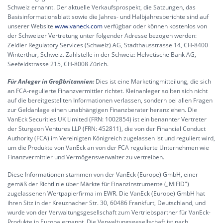
Schweiz ernannt. Der aktuelle Verkaufsprospekt, die Satzungen, das
Basisinformationsblatt sowie die Jahres- und Halbjahresberichte sind auf
unserer Website
www.vaneck.com
verfügbar oder können kostenlos von
der Schweizer Vertretung unter folgender Adresse bezogen werden:
Zeidler Regulatory Services (Schweiz) AG, Stadthausstrasse 14, CH-8400
Winterthur, Schweiz. Zahlstelle in der Schweiz: Helvetische Bank AG,
Seefeldstrasse 215, CH-8008 Zürich.
Für Anleger in Großbritannien:
Dies ist eine Marketingmitteilung, die sich
an FCA-regulierte Finanzvermittler richtet. Kleinanleger sollten sich nicht
auf die bereitgestellten Informationen verlassen, sondern bei allen Fragen
zur Geldanlage einen unabhängigen Finanzberater heranziehen. Die
VanEck Securities UK Limited (FRN: 1002854) ist ein benannter Vertreter
der Sturgeon Ventures LLP (FRN: 452811), die von der Financial Conduct
Authority (FCA) im Vereinigten Königreich zugelassen ist und reguliert wird,
um die Produkte von VanEck an von der FCA regulierte Unternehmen wie
Finanzvermittler und Vermögensverwalter zu vertreiben.
Diese Informationen stammen von der VanEck (Europe) GmbH, einer
gemäß der Richtlinie über Märkte für Finanzinstrumente („MiFID")
zugelassenen Wertpapierfirma im EWR. Die VanEck (Europe) GmbH hat
ihren Sitz in der Kreuznacher Str. 30, 60486 Frankfurt, Deutschland, und
wurde von der Verwaltungsgesellschaft zum Vertriebspartner für VanEck-
Produkte in Europa ernannt. Die Verwaltungsgesellschaft ist nach