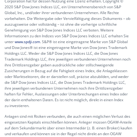
Corporation hat für dessen Nutzung eine Lizenz erhalten. Copyright ©
2020 S&P Dow Jones Indices LLC, ein Unternehmensbereich von S&P
Global, Inc., und/oder ihrer verbundenen Unternehmen. Alle Rechte
vorbehalten. Die Weitergabe oder Vervielfältigung dieses Dokuments – ob
auszugsweise oder vollständig – ist ohne die vorherige schriftliche
Genehmigung von S&P Dow Jones Indices LLC verboten. Weitere
Informationen zu den Indizes von S&P Dow Jones Indices LLC erhalten Sie
unter
www.spdji.com
. S&P® ist eine eingetragene Marke von S&P Global
und Dow Jones® ist eine eingetragene Marke von Dow Jones Trademark
Holdings LLC. Weder die S&P Dow Jones Indices LLC, die Dow Jones
Trademark Holdings LLC, ihre jeweiligen verbundenen Unternehmen noch
ihre Drittlizenzgeber geben ausdrückliche oder stillschweigende
Zusicherungen in Bezug auf die Fähigkeit eines Index, die Anlageklassen
oder Marktsektoren, die er darstellen soll, präzise abzubilden, und weder
die S&P Dow Jones Indices LLC, die Dow Jones Trademark Holdings LLC,
ihre jeweiligen verbundenen Unternehmen noch ihre Drittlizenzgeber
haften für Fehler, Auslassungen oder Unterbrechungen eines Index oder
der darin enthaltenen Daten. Es ist nicht möglich, direkt in einen Index
zu investieren.
Anlagen sind mit Risiken verbunden, die auch einen möglichen Verlust des
eingesetzten Kapitals einschließen können. Anleger müssen OGAW-Anteile
auf dem Sekundärmarkt über einen Intermediär (z. B. einen Broker) kaufen
und verkaufen und können sie in der Regel nicht direkt an den OGAW