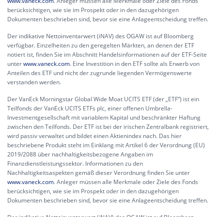
www.vaneck.com
. Anleger müssen alle Merkmale oder Ziele des Fonds
berücksichtigen, wie sie im Prospekt oder in den dazugehörigen
Dokumenten beschrieben sind, bevor sie eine Anlageentscheidung treffen.
Der indikative Nettoinventarwert (iNAV) des OGAW ist auf Bloomberg
verfügbar. Einzelheiten zu den geregelten Märkten, an denen der ETF
notiert ist, finden Sie im Abschnitt Handelsinformationen auf der ETF-Seite
unter
www.vaneck.com
. Eine Investition in den ETF sollte als Erwerb von
Anteilen des ETF und nicht der zugrunde liegenden Vermögenswerte
verstanden werden.
Der VanEck Morningstar Global Wide Moat UCITS ETF (der „ETF“) ist ein
Teilfonds der VanEck UCITS ETFs plc, einer offenen Umbrella-
Investmentgesellschaft mit variablem Kapital und beschränkter Haftung
zwischen den Teilfonds. Der ETF ist bei der irischen Zentralbank registriert,
wird passiv verwaltet und bildet einen Aktienindex nach. Das hier
beschriebene Produkt steht im Einklang mit Artikel 6 der Verordnung (EU)
2019/2088 über nachhaltigkeitsbezogene Angaben im
Finanzdienstleistungssektor. Informationen zu den
Nachhaltigkeitsaspekten gemäß dieser Verordnung finden Sie unter
www.vaneck.com
. Anleger müssen alle Merkmale oder Ziele des Fonds
berücksichtigen, wie sie im Prospekt oder in den dazugehörigen
Dokumenten beschrieben sind, bevor sie eine Anlageentscheidung treffen.