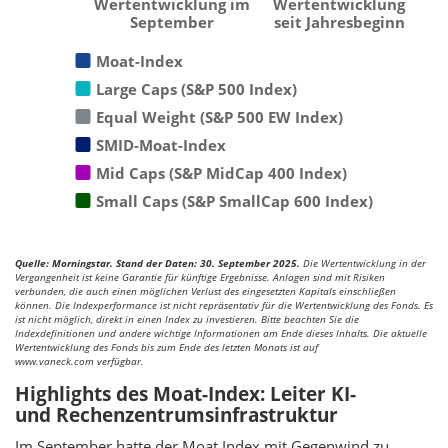
Wertentwicklung im
Wertentwicklung
September
seit Jahresbeginn
Moat-Index
Large Caps (S&P 500 Index)
Equal Weight (S&P 500 EW Index)
SMID-Moat-Index
Mid Caps (S&P MidCap 400 Index)
Small Caps (S&P SmallCap 600 Index)
Quelle: Morningstar. Stand der Daten: 30. September 2025.
Die Wertentwicklung in der
Vergangenheit ist keine Garantie für künftige Ergebnisse. Anlagen sind mit Risiken
verbunden, die auch einen möglichen Verlust des eingesetzten Kapitals einschließen
können. Die Indexperformance ist nicht repräsentativ für die Wertentwicklung des Fonds. Es
ist nicht möglich, direkt in einen Index zu investieren. Bitte beachten Sie die
Indexdefinitionen und andere wichtige Informationen am Ende dieses Inhalts. Die aktuelle
Wertentwicklung des Fonds bis zum Ende des letzten Monats ist auf
www.vaneck.com verfügbar.
Highlights des Moat-Index: Leiter KI-
und Rechenzentrumsinfrastruktur
Im September hatte der Moat Index mit Gegenwind zu