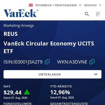
ÖSTERREICH
/ PRIVATANLEGER
DEUTSCH
Marketing-Anzeige
REUS
VanEck Circular Economy UCITS
ETF
ISIN:
IE0001J5A2T9
WKN:
A3DVNE
UNTERLAGEN
NAV
YTD-RENDITE
12,96
%
$
29,44
Stand 07. Aug. 2026
Stand 07. Aug. 2026
FONDSVOLUMEN
GESAMTKOSTENQUOTE