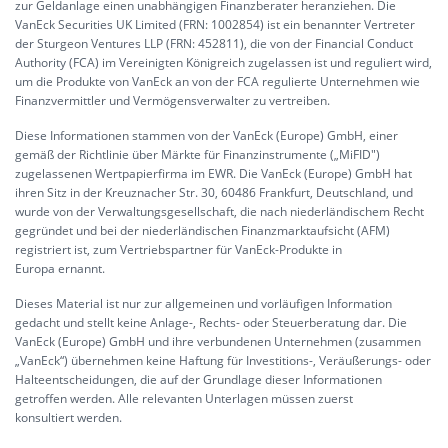
zur Geldanlage einen unabhängigen Finanzberater heranziehen. Die
VanEck Securities UK Limited (FRN: 1002854) ist ein benannter Vertreter
der Sturgeon Ventures LLP (FRN: 452811), die von der Financial Conduct
Authority (FCA) im Vereinigten Königreich zugelassen ist und reguliert wird,
um die Produkte von VanEck an von der FCA regulierte Unternehmen wie
Finanzvermittler und Vermögensverwalter zu vertreiben.
Diese Informationen stammen von der VanEck (Europe) GmbH, einer
gemäß der Richtlinie über Märkte für Finanzinstrumente („MiFID")
zugelassenen Wertpapierfirma im EWR. Die VanEck (Europe) GmbH hat
ihren Sitz in der Kreuznacher Str. 30, 60486 Frankfurt, Deutschland, und
wurde von der Verwaltungsgesellschaft, die nach niederländischem Recht
gegründet und bei der niederländischen Finanzmarktaufsicht (AFM)
registriert ist, zum Vertriebspartner für VanEck-Produkte in
Europa ernannt.
Dieses Material ist nur zur allgemeinen und vorläufigen Information
gedacht und stellt keine Anlage-, Rechts- oder Steuerberatung dar. Die
VanEck (Europe) GmbH und ihre verbundenen Unternehmen (zusammen
„VanEck“) übernehmen keine Haftung für Investitions-, Veräußerungs- oder
Halteentscheidungen, die auf der Grundlage dieser Informationen
getroffen werden. Alle relevanten Unterlagen müssen zuerst
konsultiert werden.