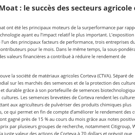
Moat : le succès des secteurs agricole 
 Moat ont été les principaux moteurs de la surperformance par rapp
hnologie ayant eu l’impact relatif le plus important. L’exposition
l’un des principaux facteurs de performance, trois entreprises d
 contributeurs pour le mois. Dans le même temps, la sous-pondér
es valeurs financières a contribué à réduire le rendement de
trouve la société de matériaux agricoles Corteva (CTVA). Séparé de
al sur les marchés des semences et de la protection des culture
 et durable grâce à son portefeuille de semences biotechnologiqu
 cultures. Les semences brevetées de Corteva rendent les culture
ttant aux agriculteurs de pulvériser des produits chimiques plus
es, ce qui permet en fin de compte d’améliorer le rendement des c
eva ont gagné près de 15 % au cours du mois grâce aux notes positiv
 prix par plusieurs groupes de recherche, notamment Citigroup, W
 juste valeur des actions de Corteva à 70 dollars et prévoit que