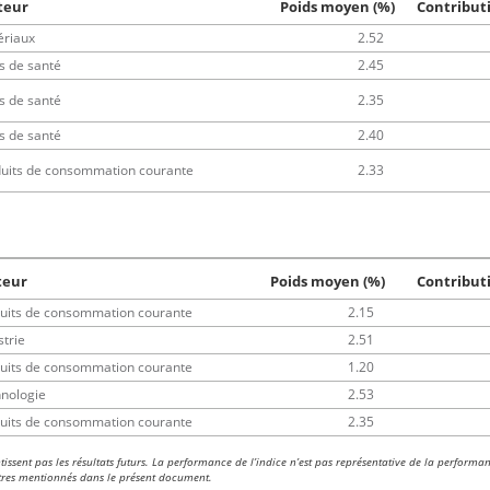
teur
Poids moyen (%)
Contribut
ériaux
2.52
s de santé
2.45
s de santé
2.35
s de santé
2.40
uits de consommation courante
2.33
teur
Poids moyen (%)
Contribut
uits de consommation courante
2.15
strie
2.51
uits de consommation courante
1.20
nologie
2.53
uits de consommation courante
2.35
issent pas les résultats futurs. La performance de l’indice n’est pas représentative de la performa
tres mentionnés dans le présent document.