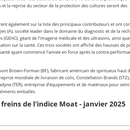
et la reprise du secteur de la protection des cultures seront des
rent également sur la liste des principaux contributeurs et ont co
s (A), société leader dans le domaine du diagnostic et de la rec
s (GEHC), géant de l’imagerie médicale et des ultrasons, ainsi qu
ation sur la santé. Ces trois sociétés ont affiché des hausses de pr
de santé ayant commencé l’année en force après la contre-perform
r sont Brown-Forman (BF), fabricant américain de spiritueux haut 
eprise mondiale de livraison de colis, Constellation Brands (STZ),
eradyne (TER), entreprise d’équipements et de matériaux pour semi
aliments emballés.
freins de l'indice Moat - janvier 2025