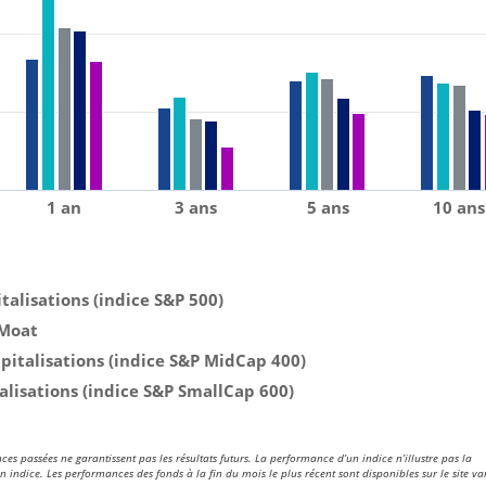
1 an
3 ans
5 ans
10 ans
talisations (indice S&P 500)
 Moat
italisations (indice S&P MidCap 400)
talisations (indice S&P SmallCap 600)
es passées ne garantissent pas les résultats futurs. La performance d’un indice n’illustre pas la
n indice. Les performances des fonds à la fin du mois le plus récent sont disponibles sur le site v