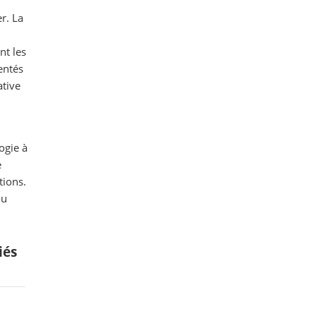
r. La
nt les
entés
ative
ogie à
e
tions.
ou
iés