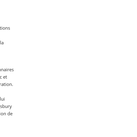
tions
la
nnaires
c et
ration.
lui
Asbury
tion de