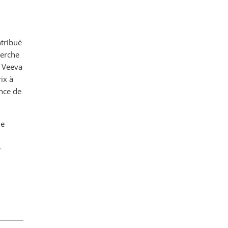
ntribué
herche
e Veeva
ix à
ance de
de
-