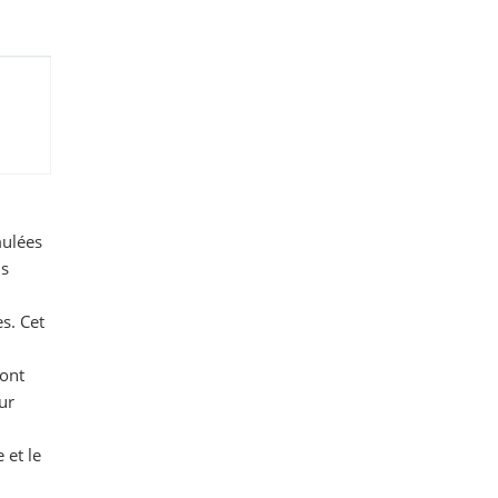
mulées
ns
es. Cet
sont
ur
 et le