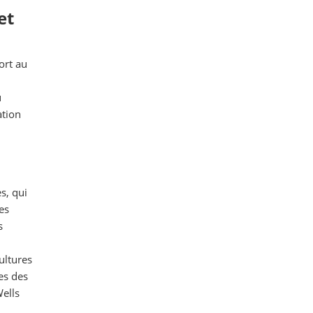
et
ort au
u
ation
s, qui
es
s
ultures
es des
ells