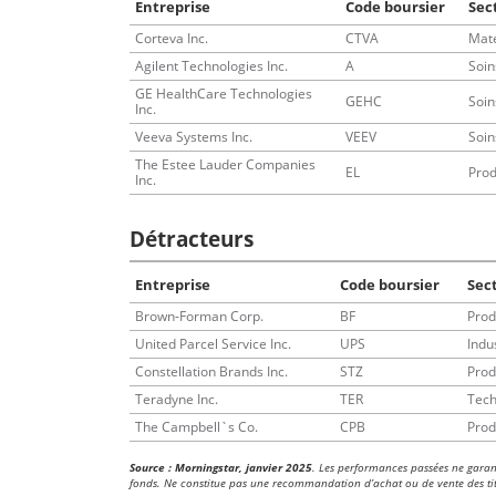
Entreprise
Code boursier
Sec
Corteva Inc.
CTVA
Mat
Agilent Technologies Inc.
A
Soin
GE HealthCare Technologies
GEHC
Soin
Inc.
Veeva Systems Inc.
VEEV
Soin
The Estee Lauder Companies
EL
Prod
Inc.
Détracteurs
Entreprise
Code boursier
Sec
Brown-Forman Corp.
BF
Prod
United Parcel Service Inc.
UPS
Indu
Constellation Brands Inc.
STZ
Prod
Teradyne Inc.
TER
Tech
The Campbell`s Co.
CPB
Prod
Source : Morningstar, janvier 2025
. Les performances passées ne garant
fonds. Ne constitue pas une recommandation d’achat ou de vente des ti