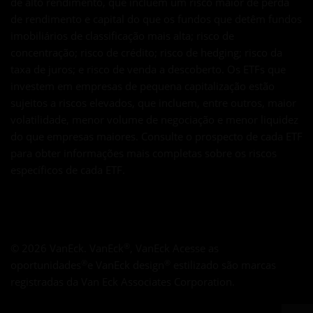
de alto rendimento, que incluem um risco maior de perda
de rendimento e capital do que os fundos que detêm fundos
imobiliários de classificação mais alta; risco de
concentração; risco de crédito; risco de hedging; risco da
taxa de juros; e risco de venda a descoberto. Os ETFs que
investem em empresas de pequena capitalização estão
sujeitos a riscos elevados, que incluem, entre outros, maior
volatilidade, menor volume de negociação e menor liquidez
do que empresas maiores. Consulte o prospecto de cada ETF
para obter informações mais completas sobre os riscos
específicos de cada ETF.
Aviso de acesso à Web: A Van Eck se compromete em garantir a a
®
©
2026
VanEck. VanEck
, VanEck Acesse as
®
®
oportunidades
e VanEck design
estilizado são marcas
registradas da Van Eck Associates Corporation.