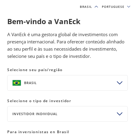
BRASIL
BRASIL
PORTUGUESE
PORTUGUESE
Bem-vindo a VanEck
A VanEck é uma gestora global de investimentos com
presença internacional. Para oferecer conteúdo alinhado
ao seu perfil e às suas necessidades de investimento,
Investment Outlook
selecione seu país e o tipo de investidor.
Selecione seu país/região
SHARE
BRASIL
Jan van Eck and VanEck's senior investment
professionals identify the economic,
Selecione o tipo de investidor
technological and political trends fueling
INVESTIDOR INDIVIDUAL
investable opportunities.
Para inversionistas en Brasil