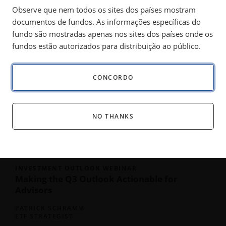
INSIGHTS
Observe que nem todos os sites dos países mostram
All Formats
documentos de fundos. As informações específicas do
ALL FORMATS
fundo são mostradas apenas nos sites dos países onde os
fundos estão autorizados para distribuição ao público.
CONCORDO
NO THANKS
INVESTMENT OUTLOOK WEBINAR
Making the Q3 Outlook Actionable for
Advisors
PATRICK SCHRAMM
ETF STRATEGIST