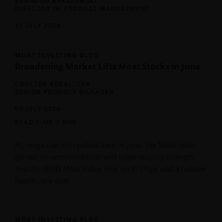
BRANDON RAKSZAWSKI
DIRECTOR OF PRODUCT MANAGEMENT
21 JULY 2026
MOAT INVESTING BLOG
Broadening Market Lifts Moat Stocks in June
COULTER REGAL, CFA
SENIOR PRODUCT MANAGER
09 JULY 2026
READ TIME 7 MIN
As mega-cap tech pulled back in June, the Moat Index
gained on semiconductor and cybersecurity strength
and the SMID Moat Index rose on AI chips and a notable
health care deal.
MOAT INVESTING BLOG