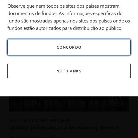
Observe que nem todos os sites dos países mostram
documentos de fundos. As informações específicas do
INSIGHTS
fundo são mostradas apenas nos sites dos países onde os
All Formats
fundos estão autorizados para distribuição ao público.
ALL FORMATS
CONCORDO
NO THANKS
MOAT INVESTING WEBINAR
Quality and Moats in a Broadening Market