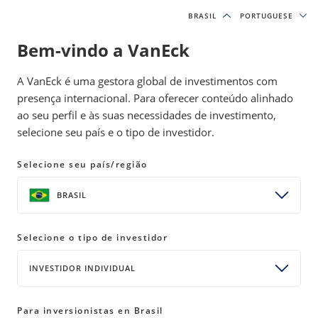
BRASIL
BRASIL
PORTUGUESE
PORTUGUESE
Bem-vindo a VanEck
A VanEck é uma gestora global de investimentos com
presença internacional. Para oferecer conteúdo alinhado
ao seu perfil e às suas necessidades de investimento,
Moat Investing
selecione seu país e o tipo de investidor.
Selecione seu país/região
SHARE
BRASIL
Insights on moat investing, powered by
Morningstar’s equity research, which seeks
Selecione o tipo de investidor
quality companies with sustainable
INVESTIDOR INDIVIDUAL
competitive advantages trading at attractive
valuations, across the small-, mid- and large-
Para inversionistas en Brasil
cap universe.