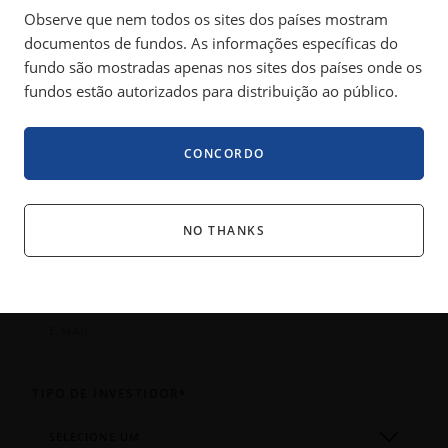
Observe que nem todos os sites dos países mostram
Saiba mais sobre como abordamos cada assunto e selecione
documentos de fundos. As informações específicas do
suas assinaturas abaixo.
fundo são mostradas apenas nos sites dos países onde os
fundos estão autorizados para distribuição ao público.
Assinantes atuais:
Informe seu endereço de e-mail para
receber um link de gerenciamento das suas assinaturas
existentes e atualizar suas preferências.
CONCORDO
Seu informações
NO THANKS
E-MAIL
*
TIPO DE INVESTIDOR
*
SELECIONE UM