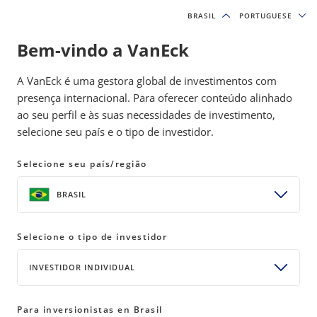
BRASIL
BRASIL
PORTUGUESE
PORTUGUESE
Bem-vindo a VanEck
A VanEck é uma gestora global de investimentos com
presença internacional. Para oferecer conteúdo alinhado
ao seu perfil e às suas necessidades de investimento,
selecione seu país e o tipo de investidor.
Centro de inscrições
Selecione seu país/região
BRASIL
Insights exclusivos, na medida certa
Selecione o tipo de investidor
para você
Receba atualizações diretas com as últimas observações
INVESTIDOR INDIVIDUAL
sobre os mercados de nossos profissionais de investimento
seniores e descubra as oportunidades mais recentes em
Para inversionistas en Brasil
ações, títulos e ativos especializados.