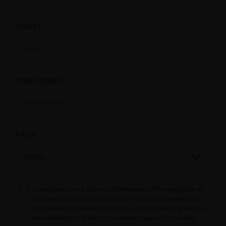
NOME
*
SOBRENOME
*
PAÍS
*
BRAZIL
I certify that I am a Financial Professional (‘FP’) and eligible to
receive information restricted to ‘FP’ only. I acknowledge that
this content is intended for educational purposes only and that
the availability of products mentioned may vary by country.