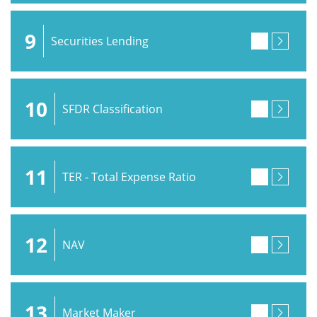
9
Securities Lending
10
SFDR Classification
11
TER - Total Expense Ratio
12
NAV
13
Market Maker