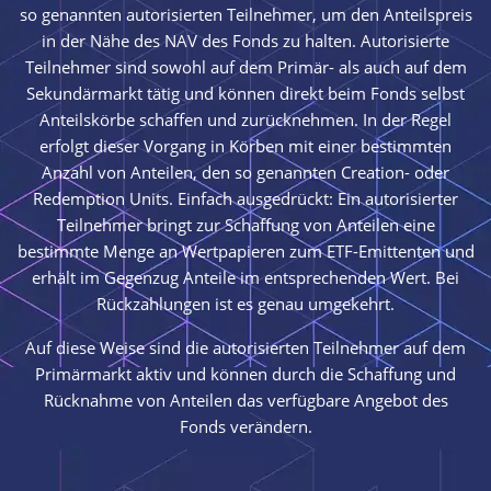
so genannten autorisierten Teilnehmer, um den Anteilspreis
in der Nähe des NAV des Fonds zu halten. Autorisierte
Teilnehmer sind sowohl auf dem Primär- als auch auf dem
Sekundärmarkt tätig und können direkt beim Fonds selbst
Anteilskörbe schaffen und zurücknehmen. In der Regel
erfolgt dieser Vorgang in Körben mit einer bestimmten
Anzahl von Anteilen, den so genannten Creation- oder
Redemption Units. Einfach ausgedrückt: Ein autorisierter
Teilnehmer bringt zur Schaffung von Anteilen eine
bestimmte Menge an Wertpapieren zum ETF-Emittenten und
erhält im Gegenzug Anteile im entsprechenden Wert. Bei
Rückzahlungen ist es genau umgekehrt.
Auf diese Weise sind die autorisierten Teilnehmer auf dem
Primärmarkt aktiv und können durch die Schaffung und
Rücknahme von Anteilen das verfügbare Angebot des
Fonds verändern.