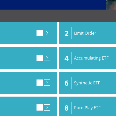
2
Limit Order
4
Accumulating ETF
6
Synthetic ETF
8
Pure-Play ETF