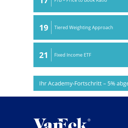
19
Tiered Weighting Approach
21
Fixed Income ETF
Ihr Academy-Fortschritt
–
5%
abge