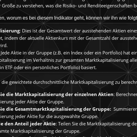
r Größe zu verstehen, was die Risiko- und Renditeeigenschaften b
n, worum es bei diesem Indikator geht, können wir ihn wie folgt
isierung
: Dies ist der Gesamtwert der ausstehenden Aktien ein
t, indem der aktuelle Aktienkurs mit der Gesamtzahl der ausste
ird.
: Jede Aktie in der Gruppe (z.B. ein Index oder ein Portfolio) hat e
italisierung im Verhältnis zur gesamten Marktkapitalisierung alle
in ETF oder ein persönliches Portfolio) basiert.
die gewichtete durchschnittliche Marktkapitalisierung zu berech
e die Marktkapitalisierung der einzelnen Aktien
: Berechnen
sierung jeder Aktie der Gruppe.
ie die Gesamtmarktkapitalisierung der Gruppe:
Summieren 
sierung jeder Aktie für die ausgewählte Gruppe.
e den Anteil jeder Aktie
: Teilen Sie die Marktkapitalisierung d
amte Marktkapitalisierung der Gruppe.