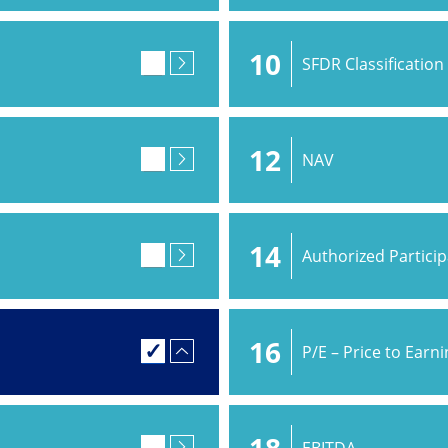
10
SFDR Classification
12
NAV
14
Authorized Partici
16
P/E – Price to Earn
18
EBITDA