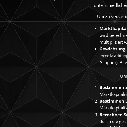
unterschiedliche
Um zu verstehe
Marktkapital
wird berechne
multipliziert w
Gewichtung
ihrer Marktkap
Gruppe (z.B. e
Um 
Bestimmen Si
Marktkapitali
Bestimmen S
Marktkapitali
Berechnen Si
durch die ges