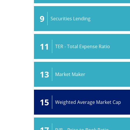
9
Securities Lending
11
TER - Total Expense Ratio
13
Market Maker
15
Weighted Average Market Cap
17
P/B – Price to Book Ratio