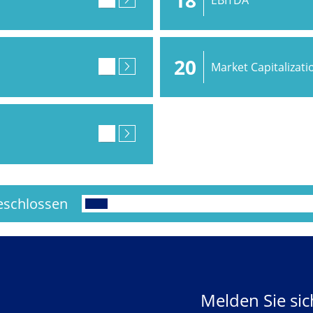
20
Market Capitalizati
schlossen
Melden Sie si