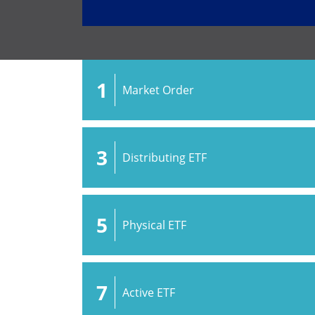
1
Market Order
3
Distributing ETF
5
Physical ETF
7
Active ETF