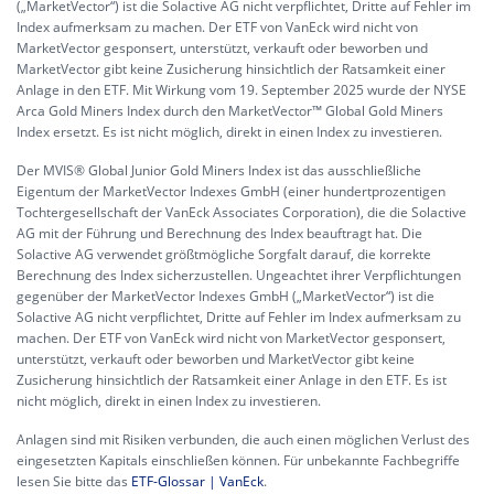
(„MarketVector“) ist die Solactive AG nicht verpflichtet, Dritte auf Fehler im
Index aufmerksam zu machen. Der ETF von VanEck wird nicht von
MarketVector gesponsert, unterstützt, verkauft oder beworben und
MarketVector gibt keine Zusicherung hinsichtlich der Ratsamkeit einer
Anlage in den ETF. Mit Wirkung vom 19. September 2025 wurde der NYSE
Arca Gold Miners Index durch den MarketVector™ Global Gold Miners
Index ersetzt. Es ist nicht möglich, direkt in einen Index zu investieren.
Der MVIS® Global Junior Gold Miners Index ist das ausschließliche
Eigentum der MarketVector Indexes GmbH (einer hundertprozentigen
Tochtergesellschaft der VanEck Associates Corporation), die die Solactive
AG mit der Führung und Berechnung des Index beauftragt hat. Die
Solactive AG verwendet größtmögliche Sorgfalt darauf, die korrekte
Berechnung des Index sicherzustellen. Ungeachtet ihrer Verpflichtungen
gegenüber der MarketVector Indexes GmbH („MarketVector“) ist die
Solactive AG nicht verpflichtet, Dritte auf Fehler im Index aufmerksam zu
machen. Der ETF von VanEck wird nicht von MarketVector gesponsert,
unterstützt, verkauft oder beworben und MarketVector gibt keine
Zusicherung hinsichtlich der Ratsamkeit einer Anlage in den ETF. Es ist
nicht möglich, direkt in einen Index zu investieren.
Anlagen sind mit Risiken verbunden, die auch einen möglichen Verlust des
eingesetzten Kapitals einschließen können. Für unbekannte Fachbegriffe
lesen Sie bitte das
ETF-Glossar | VanEck
.