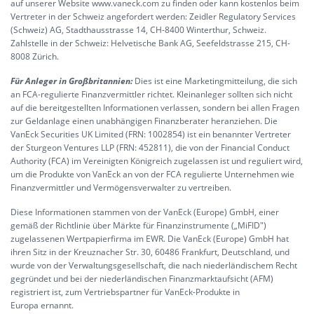
auf unserer Website www.vaneck.com zu finden oder kann kostenlos beim
Vertreter in der Schweiz angefordert werden: Zeidler Regulatory Services
(Schweiz) AG, Stadthausstrasse 14, CH-8400 Winterthur, Schweiz.
Zahlstelle in der Schweiz: Helvetische Bank AG, Seefeldstrasse 215, CH-
8008 Zürich.
Für Anleger in Großbritannien:
Dies ist eine Marketingmitteilung, die sich
an FCA-regulierte Finanzvermittler richtet. Kleinanleger sollten sich nicht
auf die bereitgestellten Informationen verlassen, sondern bei allen Fragen
zur Geldanlage einen unabhängigen Finanzberater heranziehen. Die
VanEck Securities UK Limited (FRN: 1002854) ist ein benannter Vertreter
der Sturgeon Ventures LLP (FRN: 452811), die von der Financial Conduct
Authority (FCA) im Vereinigten Königreich zugelassen ist und reguliert wird,
um die Produkte von VanEck an von der FCA regulierte Unternehmen wie
Finanzvermittler und Vermögensverwalter zu vertreiben.
Diese Informationen stammen von der VanEck (Europe) GmbH, einer
gemäß der Richtlinie über Märkte für Finanzinstrumente („MiFID")
zugelassenen Wertpapierfirma im EWR. Die VanEck (Europe) GmbH hat
ihren Sitz in der Kreuznacher Str. 30, 60486 Frankfurt, Deutschland, und
wurde von der Verwaltungsgesellschaft, die nach niederländischem Recht
gegründet und bei der niederländischen Finanzmarktaufsicht (AFM)
registriert ist, zum Vertriebspartner für VanEck-Produkte in
Europa ernannt.