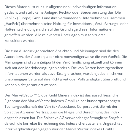
Dieses Material ist nur zur allgemeinen und vorläufigen Information
gedacht und stellt keine Anlage-, Rechts- oder Steuerberatung dar. Die
VanEck (Europe) GmbH und ihre verbundenen Unternehmen (zusammen
„VanEck“) übernehmen keine Haftung für Investitions-, Veräußerungs- oder
Halteentscheidungen, die auf der Grundlage dieser Informationen
getroffen werden. Alle relevanten Unterlagen müssen zuerst
konsultiert werden.
Die zum Ausdruck gebrachten Ansichten und Meinungen sind die des
Autors bzw. der Autoren, aber nicht notwendigerweise die von VanEck. Die
Meinungen sind zum Zeitpunkt der Veröffentlichung aktuell und können
sich mit den Marktbedingungen ändern. Die von Dritten bereitgestellten
Informationen werden als zuverlässig erachtet, wurden jedoch nicht von
unabhängiger Seite auf ihre Richtigkeit oder Vollständigkeit überprüft und
können nicht garantiert werden.
Der MarketVector™ Global Gold Miners Index ist das ausschliessliche
Eigentum der MarketVector Indexes GmbH (einer hundertprozentigen
Tochtergesellschaft der Van Eck Associates Corporation), die mit der
Solactive AG einen Vertrag über die Pflege und Berechnung des Index
abgeschlossen hat. Die Solactive AG verwendet größtmögliche Sorgfalt
darauf, die korrekte Berechnung des Index sicherzustellen. Ungeachtet
ihrer Verpflichtungen gegenüber der MarketVector Indexes GmbH