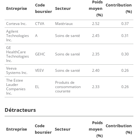
Poids
Code
Contribution
Entreprise
Secteur
moyen
boursier
(%)
(%)
Corteva Inc.
CTVA
Matériaux
2.52
0.37
Agilent
Technologies
A
Soins de santé
2.45
0.31
Inc.
GE
HealthCare
GEHC
Soins de santé
2.35
0.30
Technologies
Inc.
Veeva
VEEV
Soins de santé
2.40
0.26
Systems Inc.
The Estee
Produits de
Lauder
EL
consommation
2.33
0.26
Companies
courante
Inc.
Détracteurs
Poids
Code
Contribution
Entreprise
Secteur
moyen
boursier
(%)
(%)