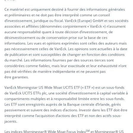
Ce matériel est uniquement destiné à fournir des informations générales
et préliminaires et ne doit pas être interprété comme un conseil
d’investissement, juridique ou fiscal. VanEck (Europe) GmbH et ses sociétés
associées et affiliées (dénommées conjointement « VanEck ») n’assument
aucune responsabilité quant à toute décision d’investissement, de
désinvestissement ou de conservation prise sur la base de ces
informations. Les vues et opinions exprimées sont celles des auteurs mais
pas nécessairement celles de VanEck. Les opinions sont actuelles à la date
de publication et sont susceptibles de changer en fonction des conditions
du marché. Les informations fournies par des sources tierces sont
considérées comme fiables, mais leur exactitude et leur exhaustivité n’ont
pas été vérifiées de manière indépendante et ne peuvent pas
être garanties.
VanEck Morningstar US Wide Moat UCITS ETF (« ETF ») est un sous-fonds
de VanEck UCITS ETFs plc, une société d’investissement à capital variable à
compartiments multiples et à responsabilité limitée entre les sous-fonds.
Les ETF sont enregistrés auprès de la Banque centrale d’Irlande, gérés
passivement et suivent des indices d’actions. Investir dans les ETF doit être
interprété comme l’acquisition d’actions des ETF et non des actifs sous-
jacents.
SM
Les indices Morningstar® Wide Moat Focus Index
et Morningstar® US