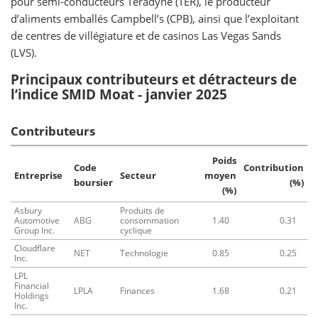
pour semi-conducteurs Teradyne (TER), le producteur
d’aliments emballés Campbell’s (CPB), ainsi que l’exploitant
de centres de villégiature et de casinos Las Vegas Sands
(LVS).
Principaux contributeurs et détracteurs de
l’indice SMID Moat - janvier 2025
Contributeurs
Poids
Code
Contribution
Entreprise
Secteur
moyen
boursier
(%)
(%)
Asbury
Produits de
Automotive
ABG
consommation
1.40
0.31
Group Inc.
cyclique
Cloudflare
NET
Technologie
0.85
0.25
Inc.
LPL
Financial
LPLA
Finances
1.68
0.21
Holdings
Inc.