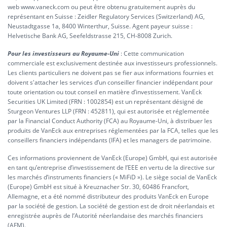
web www.vaneck.com ou peut être obtenu gratuitement auprès du
représentant en Suisse : Zeidler Regulatory Services (Switzerland) AG,
Neustadtgasse 1a, 8400 Winterthur, Suisse. Agent payeur suisse :
Helvetische Bank AG, Seefeldstrasse 215, CH-8008 Zurich.
Pour les investisseurs au Royaume-Uni
: Cette communication
commerciale est exclusivement destinée aux investisseurs professionnels.
Les clients particuliers ne doivent pas se fier aux informations fournies et
doivent s'attacher les services d’un conseiller financier indépendant pour
toute orientation ou tout conseil en matière d’investissement. VanEck
Securities UK Limited (FRN : 1002854) est un représentant désigné de
Sturgeon Ventures LLP (FRN : 452811), qui est autorisée et réglementée
par la Financial Conduct Authority (FCA) au Royaume-Uni, à distribuer les
produits de VanEck aux entreprises réglementées par la FCA, telles que les
conseillers financiers indépendants (IFA) et les managers de patrimoine.
Ces informations proviennent de VanEck (Europe) GmbH, qui est autorisée
en tant qu’entreprise d’investissement de l’EEE en vertu de la directive sur
les marchés d’instruments financiers (« MiFiD »). Le siège social de VanEck
(Europe) GmbH est situé à Kreuznacher Str. 30, 60486 Francfort,
Allemagne, et a été nommé distributeur des produits VanEck en Europe
par la société de gestion. La société de gestion est de droit néerlandais et
enregistrée auprès de l’Autorité néerlandaise des marchés financiers
(AFM).