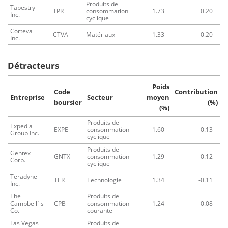
Produits de
Tapestry
TPR
consommation
1.73
0.20
Inc.
cyclique
Corteva
CTVA
Matériaux
1.33
0.20
Inc.
Détracteurs
Poids
Code
Contribution
Entreprise
Secteur
moyen
boursier
(%)
(%)
Produits de
Expedia
EXPE
consommation
1.60
-0.13
Group Inc.
cyclique
Produits de
Gentex
GNTX
consommation
1.29
-0.12
Corp.
cyclique
Teradyne
TER
Technologie
1.34
-0.11
Inc.
The
Produits de
Campbell`s
CPB
consommation
1.24
-0.08
Co.
courante
Las Vegas
Produits de