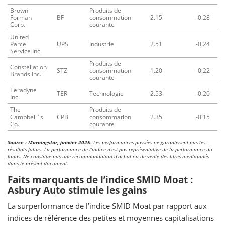
Brown-
Produits de
Forman
BF
consommation
2.15
-0.28
Corp.
courante
United
Parcel
UPS
Industrie
2.51
-0.24
Service Inc.
Produits de
Constellation
STZ
consommation
1.20
-0.22
Brands Inc.
courante
Teradyne
TER
Technologie
2.53
-0.20
Inc.
The
Produits de
Campbell`s
CPB
consommation
2.35
-0.15
Co.
courante
Source : Morningstar, janvier 2025
. Les performances passées ne garantissent pas les
résultats futurs. La performance de l’indice n’est pas représentative de la performance du
fonds. Ne constitue pas une recommandation d’achat ou de vente des titres mentionnés
dans le présent document.
Faits marquants de l’indice SMID Moat :
Asbury Auto stimule les gains
La surperformance de l’indice SMID Moat par rapport aux
indices de référence des petites et moyennes capitalisations