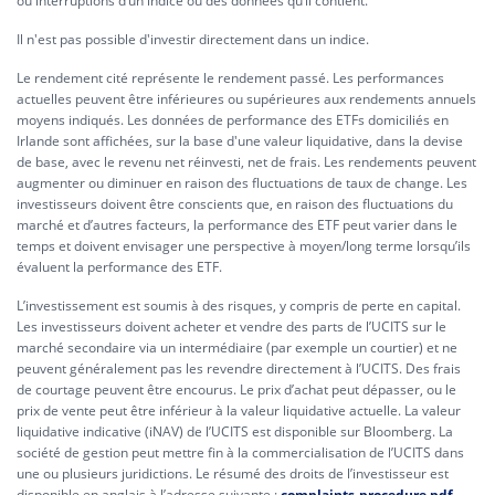
ou interruptions d’un indice ou des données qu’il contient.
Il n'est pas possible d'investir directement dans un indice.
Le rendement cité représente le rendement passé. Les performances
actuelles peuvent être inférieures ou supérieures aux rendements annuels
moyens indiqués. Les données de performance des ETFs domiciliés en
Irlande sont affichées, sur la base d'une valeur liquidative, dans la devise
de base, avec le revenu net réinvesti, net de frais. Les rendements peuvent
augmenter ou diminuer en raison des fluctuations de taux de change. Les
investisseurs doivent être conscients que, en raison des fluctuations du
marché et d’autres facteurs, la performance des ETF peut varier dans le
temps et doivent envisager une perspective à moyen/long terme lorsqu’ils
évaluent la performance des ETF.
L’investissement est soumis à des risques, y compris de perte en capital.
Les investisseurs doivent acheter et vendre des parts de l’UCITS sur le
marché secondaire via un intermédiaire (par exemple un courtier) et ne
peuvent généralement pas les revendre directement à l’UCITS. Des frais
de courtage peuvent être encourus. Le prix d’achat peut dépasser, ou le
prix de vente peut être inférieur à la valeur liquidative actuelle. La valeur
liquidative indicative (iNAV) de l’UCITS est disponible sur Bloomberg. La
société de gestion peut mettre fin à la commercialisation de l’UCITS dans
une ou plusieurs juridictions. Le résumé des droits de l’investisseur est
disponible en anglais à l’adresse suivante :
complaints-procedure.pdf