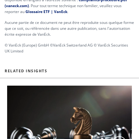
(vaneck.com)
. Pour tout terme technique non familier, veuillez vous
reporter au
Glossaire ETF | VanEck
.
Aucune partie de ce document ne peut être reproduite sous quelque forme
que ce soit, ou référencée dans une autre publication, sans l'autorisation
écrite expresse de VanEck.
© VanEck (Europe) GmbH ©VanEck Switzerland AG © VanEck Securities
UK Limited
RELATED INSIGHTS