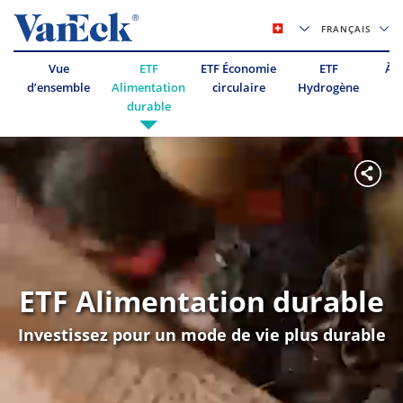
FRANÇAIS
Vue
ETF
ETF Économie
ETF
À 
d’ensemble
Alimentation
circulaire
Hydrogène
durable
ETF Alimentation durable
Investissez pour un mode de vie plus durable