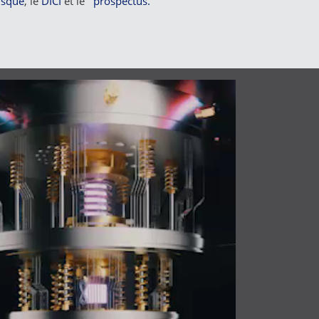
isque
, le
DICI
et le
prospectus.