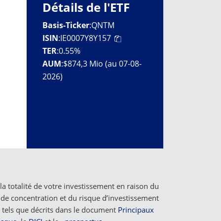
Détails de l'ETF
Basis-Ticker
:
QNTM
ISIN
:
IE0007Y8Y157
TER
:
0.55%
AUM
:
$874,3 Mio (au 07-08-
2026)
a totalité de votre investissement en raison du
e de concentration et du risque d’investissement
, tels que décrits dans le document
Principaux