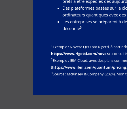
prêts à être expédiés dès aujourd
Des plateformes basées sur le c
ordinateurs quantiques avec des
Les entreprises se préparent à de
3
décennie
1
Exemple : Novera QPU par Rigetti, à partir d
https://www.rigetti.com/novera
, consult
2
Exemple : IBM Cloud, avec des plans commer
(
https://www.ibm.com/quantum/pricing
3
Source : McKinsey & Company (2024). Monit