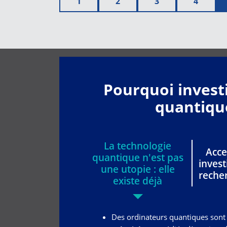
1
2
3
4
Pourquoi invest
quantique
La technologie
Acce
quantique n'est pas
invest
une utopie : elle
reche
existe déjà
Des ordinateurs quantiques sont d