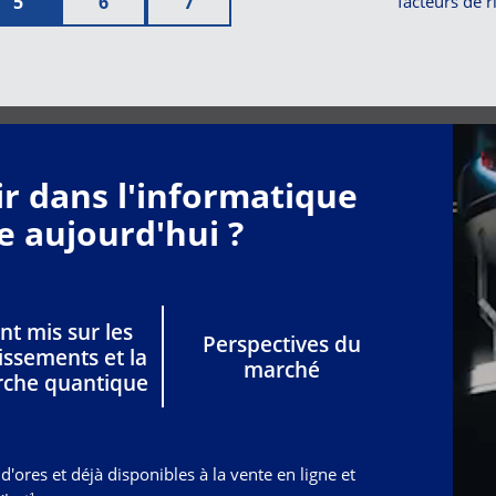
5
6
7
facteurs de r
ir dans l'informatique
 aujourd'hui ?
nt mis sur les
Perspectives du
issements et la
marché
rche quantique
'ores et déjà disponibles à la vente en ligne et