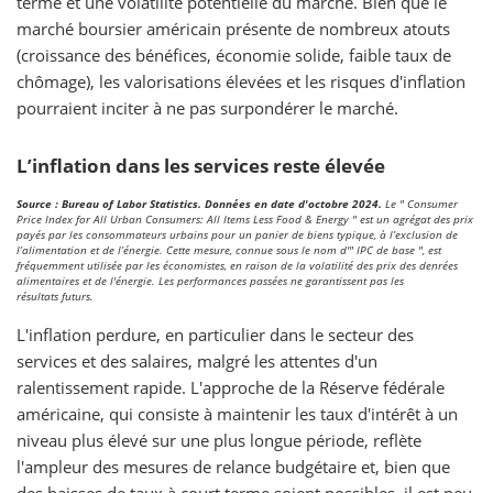
terme et une volatilité potentielle du marché. Bien que le
marché boursier américain présente de nombreux atouts
(croissance des bénéfices, économie solide, faible taux de
chômage), les valorisations élevées et les risques d'inflation
pourraient inciter à ne pas surpondérer le marché.
L’inflation dans les services reste élevée
Source : Bureau of Labor Statistics. Données en date d'octobre 2024.
Le " Consumer
Price Index for All Urban Consumers: All Items Less Food & Energy " est un agrégat des prix
payés par les consommateurs urbains pour un panier de biens typique, à l’exclusion de
l’alimentation et de l’énergie. Cette mesure, connue sous le nom d'" IPC de base ", est
fréquemment utilisée par les économistes, en raison de la volatilité des prix des denrées
alimentaires et de l'énergie. Les performances passées ne garantissent pas les
résultats futurs.
L'inflation perdure, en particulier dans le secteur des
services et des salaires, malgré les attentes d'un
ralentissement rapide. L'approche de la Réserve fédérale
américaine, qui consiste à maintenir les taux d'intérêt à un
niveau plus élevé sur une plus longue période, reflète
l'ampleur des mesures de relance budgétaire et, bien que