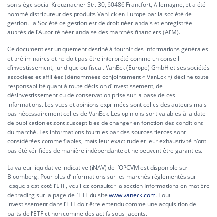
son siège social Kreuznacher Str. 30, 60486 Francfort, Allemagne, et a été
nommé distributeur des produits VanEck en Europe par la société de
gestion. La Société de gestion est de droit néerlandais et enregistrée
auprès de l’Autorité néerlandaise des marchés financiers (AFM).
Ce document est uniquement destiné à fournir des informations générales
et préliminaires et ne doit pas être interprété comme un conseil
d’investissement, juridique ou fiscal. VanEck (Europe) GmbH et ses sociétés
associées et affiliées (dénommées conjointement « VanEck ») décline toute
responsabilité quant à toute décision d’investissement, de
désinvestissement ou de conservation prise sur la base de ces
informations. Les vues et opinions exprimées sont celles des auteurs mais
pas nécessairement celles de VanEck. Les opinions sont valables à la date
de publication et sont susceptibles de changer en fonction des conditions
du marché. Les informations fournies par des sources tierces sont
considérées comme fiables, mais leur exactitude et leur exhaustivité n’ont
pas été vérifiées de manière indépendante et ne peuvent être garanties.
La valeur liquidative indicative (iNAV) de l’OPCVM est disponible sur
Bloomberg. Pour plus d’informations sur les marchés réglementés sur
lesquels est coté l’ETF, veuillez consulter la section Informations en matière
de trading sur la page de l’ETF du site
www.vaneck.com
. Tout
investissement dans l’ETF doit être entendu comme une acquisition de
parts de l’ETF et non comme des actifs sous-jacents.