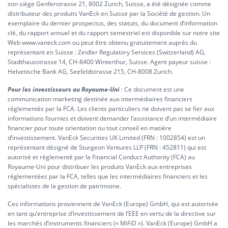
son siège Genferstrasse 21, 8002 Zurich, Suisse, a été désignée comme
distributeur des produits VanEck en Suisse par la Société de gestion. Un
exemplaire du dernier prospectus, des statuts, du document d’information
clé, du rapport annuel et du rapport semestriel est disponible sur notre site
Web www.vaneck.com ou peut être obtenu gratuitement auprès du
représentant en Suisse : Zeidler Regulatory Services (Switzerland) AG,
Stadthausstrasse 14, CH-8400 Winterthur, Suisse. Agent payeur suisse :
Helvetische Bank AG, Seefeldstrasse 215, CH-8008 Zurich.
Pour les investisseurs au Royaume-Uni
: Ce document est une
communication marketing destinée aux intermédiaires financiers
réglementés par la FCA. Les clients particuliers ne doivent pas se fier aux
informations fournies et doivent demander l’assistance d’un intermédiaire
financier pour toute orientation ou tout conseil en matière
d’investissement. VanEck Securities UK Limited (FRN : 1002854) est un
représentant désigné de Sturgeon Ventures LLP (FRN : 452811) qui est
autorisé et réglementé par la Financial Conduct Authority (FCA) au
Royaume-Uni pour distribuer les produits VanEck aux entreprises
réglementées par la FCA, telles que les intermédiaires financiers et les
spécialistes de la gestion de patrimoine.
Ces informations proviennent de VanEck (Europe) GmbH, qui est autorisée
en tant qu’entreprise d’investissement de l’EEE en vertu de la directive sur
les marchés d’instruments financiers (« MiFiD »). VanEck (Europe) GmbH a