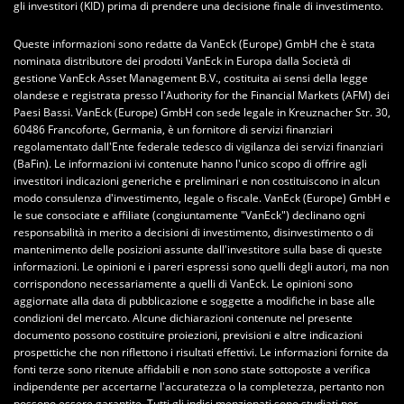
gli investitori (KID) prima di prendere una decisione finale di investimento.
Queste informazioni sono redatte da VanEck (Europe) GmbH che è stata
nominata distributore dei prodotti VanEck in Europa dalla Società di
gestione VanEck Asset Management B.V., costituita ai sensi della legge
olandese e registrata presso l'Authority for the Financial Markets (AFM) dei
Paesi Bassi. VanEck (Europe) GmbH con sede legale in Kreuznacher Str. 30,
60486 Francoforte, Germania, è un fornitore di servizi finanziari
regolamentato dall'Ente federale tedesco di vigilanza dei servizi finanziari
(BaFin). Le informazioni ivi contenute hanno l'unico scopo di offrire agli
investitori indicazioni generiche e preliminari e non costituiscono in alcun
modo consulenza d'investimento, legale o fiscale. VanEck (Europe) GmbH e
le sue consociate e affiliate (congiuntamente "VanEck") declinano ogni
responsabilità in merito a decisioni di investimento, disinvestimento o di
mantenimento delle posizioni assunte dall'investitore sulla base di queste
informazioni. Le opinioni e i pareri espressi sono quelli degli autori, ma non
corrispondono necessariamente a quelli di VanEck. Le opinioni sono
aggiornate alla data di pubblicazione e soggette a modifiche in base alle
condizioni del mercato. Alcune dichiarazioni contenute nel presente
documento possono costituire proiezioni, previsioni e altre indicazioni
prospettiche che non riflettono i risultati effettivi. Le informazioni fornite da
fonti terze sono ritenute affidabili e non sono state sottoposte a verifica
indipendente per accertarne l'accuratezza o la completezza, pertanto non
possono essere garantite. Tutti gli indici menzionati sono studiati per