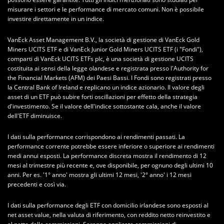
misurare i settori e le performance di mercato comuni. Non è possibile
investire direttamente in un indice.
VanEck Asset Management B.V., la società di gestione di VanEck Gold
Miners UCITS ETF e di VanEck Junior Gold Miners UCITS ETF (i "Fondi"),
comparti di VanEck UCITS ETFs plc, è una società di gestione UCITS
costituita ai sensi della legge olandese e registrata presso l'Authority for
the Financial Markets (AFM) dei Paesi Bassi. I Fondi sono registrati presso
la Central Bank of Ireland e replicano un indice azionario. Il valore degli
asset di un ETF può subire forti oscillazioni per effetto della strategia
d'investimento. Se il valore dell'indice sottostante cala, anche il valore
dell'ETF diminuisce.
I dati sulla performance corrispondono ai rendimenti passati. La
performance corrente potrebbe essere inferiore o superiore ai rendimenti
medi annui esposti. La performance discreta mostra il rendimento di 12
mesi al trimestre più recente e, ove disponibile, per ognuno degli ultimi 10
anni. Per es. '1° anno' mostra gli ultimi 12 mesi, '2° anno' i 12 mesi
precedenti e così via.
I dati sulla performance degli ETF con domicilio irlandese sono esposti al
net asset value, nella valuta di riferimento, con reddito netto reinvestito e