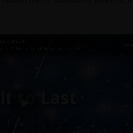
 to network effects — one of the most powerful sourc
Can’t Match
Comp
What separates a truly defensible business from the rest? According to Morningstar's Allen Good and Brian Colello, it often comes down to network effects — one of the most powerful sources of economic moat.
Play