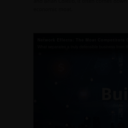
and Brian Colello, it often comes down
economic moat.
Network Effects: The Moat Competitors 