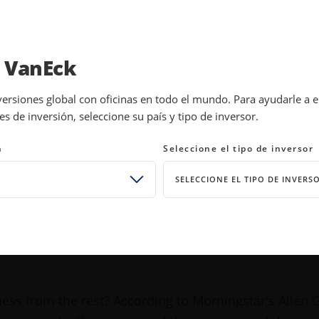
INVESTMENTS
EDUCATION
NEWS 
a VanEck
versiones global con oficinas en todo el mundo. Para ayudarle a 
 de inversión, seleccione su país y tipo de inversor.
 Moat Competitors Can’t Matc
n
Seleccione el tipo de inversor
SELECCIONE EL TIPO DE INVERS
Brian Colello
Technology Senior Equity Analyst,
star
Morningstar
W
WINDOW
ness from the rest? According to Morningstar's Allen