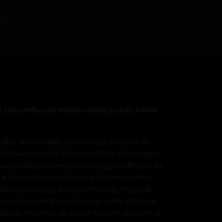
US
de los productos mencionados puede variar
riales, de mercado, económicos, políticos, de
luctuaciones del valor liquidativo y los riesgos
que puede someterlos a un riesgo crediticio y de
 a la inversión en valores de alto rendimiento,
ficación; riesgo de concentración; riesgo de
resas de pequeña capitalización están sujetos a
 que las empresas de mayor tamaño. Consulte el