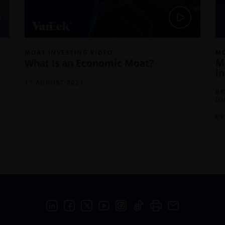
MOAT INVESTING VIDEO
MO
Mo
What Is an Economic Moat?
i
17 AUGUST 2021
BR
DI
07