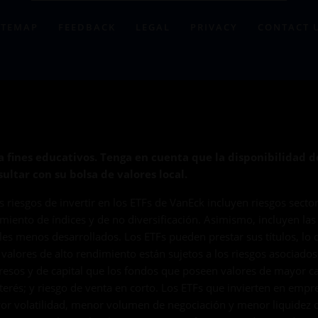
ITEMAP
FEEDBACK
LEGAL
PRIVACY
CONTACT 
 fines educativos. Tenga en cuenta que la disponibilidad 
ultar con su bolsa de valores local.
es riesgos de invertir en los ETFs de VanEck incluyen riesgos secto
iento de índices y de no diversificación. Asimismo, incluyen las f
es menos desarrollados. Los ETFs pueden prestar sus títulos, lo 
 valores de alto rendimiento están sujetos a los riesgos asociados
esos y de capital que los fondos que poseen valores de mayor cali
interés; y riesgo de venta en corto. Los ETFs que invierten en emp
ayor volatilidad, menor volumen de negociación y menor liquidez