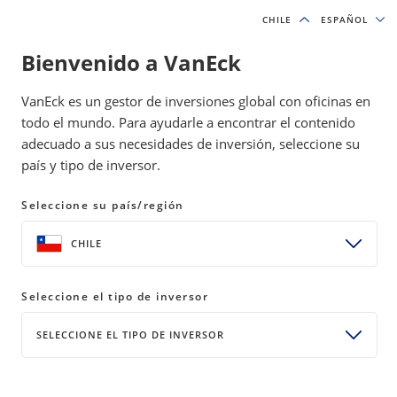
CHILE
CHILE
ESPAÑOL
ESPAÑOL
Bienvenido a VanEck
IDEAS DE INVERSIÓN Y RECURSOS EDUCATIVOS
VanEck es un gestor de inversiones global con oficinas en
INVERSIÓNES DE MOAT
todo el mundo. Para ayudarle a encontrar el contenido
adecuado a sus necesidades de inversión, seleccione su
país y tipo de inversor.
Network Effects: The Moat
Competitors Can’t Match
Seleccione su país/región
24 abril 2026
WATCH TIME 4:00 MIN
CHILE
Bylines
Allen Good
Seleccione el tipo de inversor
Director of Equity Research, Morningstar
SELECCIONE EL TIPO DE INVERSOR
Brian Colello
Technology Senior Equity Analyst, Morningstar