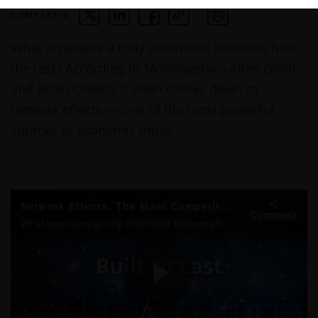
COMPARTIR
THIS LINK OPENS A NEW WINDOW
THIS LINK OPENS A NEW WINDOW
THIS LINK OPENS A NEW WINDOW
COPY
PRINT
What separates a truly defensible business from
the rest? According to Morningstar's Allen Good
and Brian Colello, it often comes down to
network effects — one of the most powerful
sources of economic moat.
Network Effects: The Moat Competitors Can’t Match
Compartir
What separates a truly defensible business from the rest? According to Morningstar's Allen Good and Brian Colello, it often comes down to network effects — one of the most powerful sources of economic moat.
Play