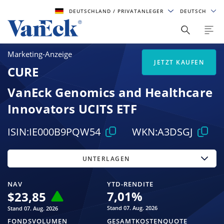
DEUTSCHLAND
/ PRIVATANLEGER
DEUTSCH
Marketing-Anzeige
JETZT KAUFEN
CURE
VanEck Genomics and Healthcare
Innovators UCITS ETF
ISIN:
IE000B9PQW54
WKN:
A3DSGJ
UNTERLAGEN
NAV
YTD-RENDITE
7,01
%
$
23,85
Stand 07. Aug. 2026
Stand 07. Aug. 2026
FONDSVOLUMEN
GESAMTKOSTENQUOTE