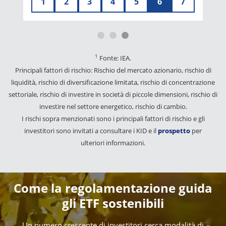
1
2
3
4
5
6
7
1
Fonte: IEA.
Principali fattori di rischio: Rischio del mercato azionario, rischio di
liquidità, rischio di diversificazione limitata, rischio di concentrazione
settoriale, rischio di investire in società di piccole dimensioni, rischio di
investire nel settore energetico, rischio di cambio.
I rischi sopra menzionati sono i principali fattori di rischio e gli
investitori sono invitati a consultare i KID e il
prospetto
per
ulteriori informazioni.
Come la regolamentazione guida
gli ETF sostenibili
Un numero crescente di investitori cerca modalità di