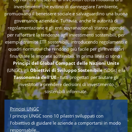
investimento che evitino di danneggiare l'ambiente,
promuovano il benessere sociale e salvaguardino una buona
governance aziendale. Tuttavia, anche le autorità di
regolamentazione e gli enti sovranazionali stanno agendo
per rafforzare la tendenza agli investimenti sostenibili, per
esempio tramite ETF sostenibili, introducendo regolamenti e
quadri normativi che rendono più facile per gli investitori
finanziare le imprese sostenibili. In prima linea ci sono i
Principi del Global Compact delle Nazioni Unite
(UNGC), gli
Obiettivi di Sviluppo Sostenibile
(SDGs) e la
Tassonomia dell'UE
- tutti progettati per aiutare gli
investitori a prendere decisioni di investimento
sostenibili informate.
Principi UNGC
I principi UNGC sono 10 pilastri sviluppati con
l'obiettivo di guidare le aziende a comportarsi in modo
responsabile...