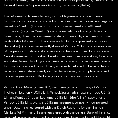
60486 Frankfurt, Germany, is a financial services provider regulated by the
Federal Financial Supervisory Authority in Germany (BaFin).
The information is intended only to provide general and preliminary
information to investors and shall not be construed as investment, legal or
tax advice VanEck (Europe) GmbH and its associated and affiliated
companies (together “VanEck”) assume no liability with regards to any
investment, divestment or retention decision taken by the investor on the
basis of this information. The views and opinions expressed are those of
the author(s) but not necessarily those of VanEck. Opinions are current as
of the publication date and are subject to change with market conditions.
Certain statements contained herein may constitute projections, forecasts
and other forward-looking statements, which do not reflect actual results.
Information provided by third party sources is believed to be reliable and
have not been independently verified for accuracy or completeness and
cannot be guaranteed. Brokerage or transaction fees may apply.
VanEck Asset Management B.V., the management company of VanEck
Hydrogen Economy UCITS ETF, VanEck Sustainable Future of Food UCITS
ETF and VanEck Circular Economy UCITS ETF (the “ETFs”), sub-funds of
VanEck UCITS ETFs plc, is a UCITS management company incorporated
under Dutch law registered with the Dutch Authority for the Financial
Markets (AFM). The ETFs are registered with the Central Bank of Ireland,
passively managed and track an equity index. Investing in the ETF should