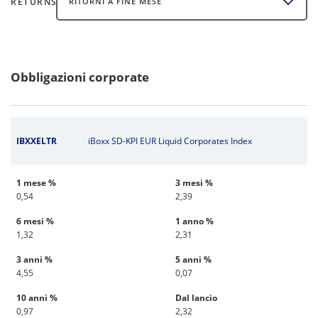
RETURNS
RITORNI A FINE MESE
Obbligazioni corporate
IBXXELTR
iBoxx SD-KPI EUR Liquid Corporates Index
1 mese %
3 mesi %
0,54
2,39
6 mesi %
1 anno %
1,32
2,31
3 anni %
5 anni %
4,55
0,07
10 anni %
Dal lancio
0,97
2,32