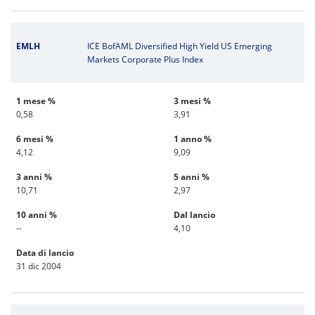
EMLH
ICE BofAML Diversified High Yield US Emerging
Markets Corporate Plus Index
1 mese %
3 mesi %
0,58
3,91
6 mesi %
1 anno %
4,12
9,09
3 anni %
5 anni %
10,71
2,97
10 anni %
Dal lancio
--
4,10
Data di lancio
31 dic 2004