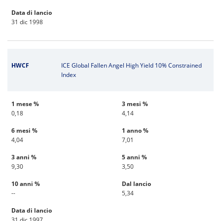
Data di lancio
31 dic 1998
HWCF
ICE Global Fallen Angel High Yield 10% Constrained
Index
1 mese %
3 mesi %
0,18
4,14
6 mesi %
1 anno %
4,04
7,01
3 anni %
5 anni %
9,30
3,50
10 anni %
Dal lancio
--
5,34
Data di lancio
31 dic 1997