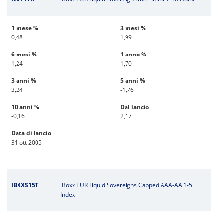
1 mese %
3 mesi %
0,48
1,99
6 mesi %
1 anno %
1,24
1,70
3 anni %
5 anni %
3,24
-1,76
10 anni %
Dal lancio
-0,16
2,17
Data di lancio
31 ott 2005
IBXXS15T
iBoxx EUR Liquid Sovereigns Capped AAA-AA 1-5
Index