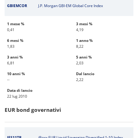
GBIEMCOR
J.P. Morgan GBI-EM Global Core Index
1 mese %
3 mesi %
0,41
4,19
6 mesi %
1 anno %
1,83
8,22
3 anni %
5 anni %
6,81
2,03
10 anni %
Dal lancio
--
2,22
Data di lancio
22 lug 2010
EUR bond governativi
IES11TR
iBoxx EUR Liquid Sovereign Diversified 1-10 Index