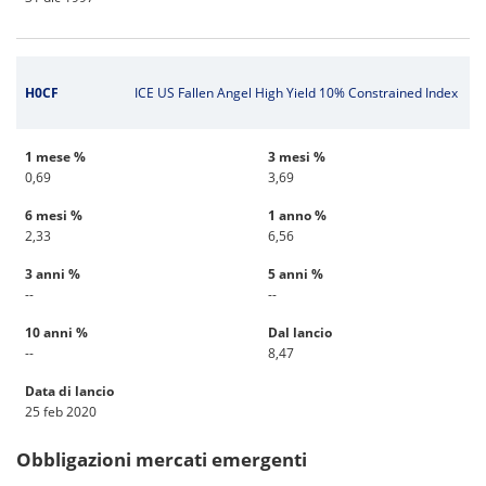
H0CF
ICE US Fallen Angel High Yield 10% Constrained Index
1 mese %
3 mesi %
0,69
3,69
6 mesi %
1 anno %
2,33
6,56
3 anni %
5 anni %
--
--
10 anni %
Dal lancio
--
8,47
Data di lancio
25 feb 2020
Obbligazioni mercati emergenti