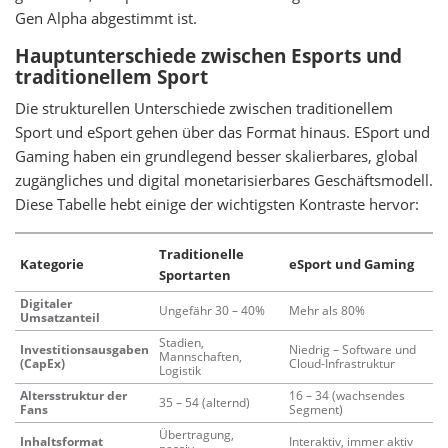
Gen Alpha abgestimmt ist.
Hauptunterschiede zwischen Esports und
traditionellem Sport
Die strukturellen Unterschiede zwischen traditionellem
Sport und eSport gehen über das Format hinaus. ESport und
Gaming haben ein grundlegend besser skalierbares, global
zugängliches und digital monetarisierbares Geschäftsmodell.
Diese Tabelle hebt einige der wichtigsten Kontraste hervor:
Traditionelle
Kategorie
eSport und Gaming
Sportarten
Digitaler
Ungefähr 30 – 40%
Mehr als 80%
Umsatzanteil
Stadien,
Investitionsausgaben
Niedrig – Software und
Mannschaften,
(CapEx)
Cloud-Infrastruktur
Logistik
Altersstruktur der
16 – 34 (wachsendes
35 – 54 (alternd)
Fans
Segment)
Übertragung,
Inhaltsformat
Interaktiv, immer aktiv