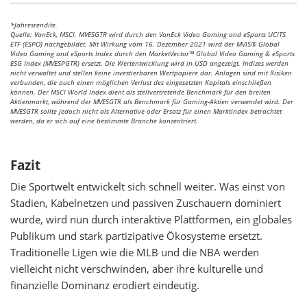
*Jahresrendite.
Quelle: VanEck, MSCI. MVESGTR wird durch den VanEck Video Gaming and eSports UCITS
ETF (ESPO) nachgebildet. Mit Wirkung vom 16. Dezember 2021 wird der MVIS® Global
Video Gaming and eSports Index durch den MarketVector™ Global Video Gaming & eSports
ESG Index (MVESPGTR) ersetzt. Die Wertentwicklung wird in USD angezeigt. Indizes werden
nicht verwaltet und stellen keine investierbaren Wertpapiere dar. Anlagen sind mit Risiken
verbunden, die auch einen möglichen Verlust des eingesetzten Kapitals einschließen
können. Der MSCI World Index dient als stellvertretende Benchmark für den breiten
Aktienmarkt, während der MVESGTR als Benchmark für Gaming-Aktien verwendet wird. Der
MVESGTR sollte jedoch nicht als Alternative oder Ersatz für einen Marktindex betrachtet
werden, da er sich auf eine bestimmte Branche konzentriert.
Fazit
Die Sportwelt entwickelt sich schnell weiter. Was einst von
Stadien, Kabelnetzen und passiven Zuschauern dominiert
wurde, wird nun durch interaktive Plattformen, ein globales
Publikum und stark partizipative Ökosysteme ersetzt.
Traditionelle Ligen wie die MLB und die NBA werden
vielleicht nicht verschwinden, aber ihre kulturelle und
finanzielle Dominanz erodiert eindeutig.