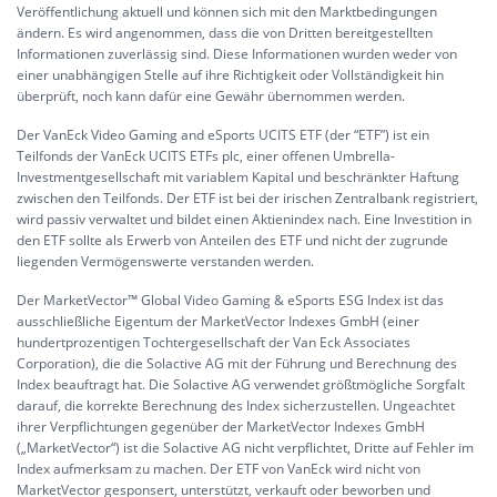
Veröffentlichung aktuell und können sich mit den Marktbedingungen
ändern. Es wird angenommen, dass die von Dritten bereitgestellten
Informationen zuverlässig sind. Diese Informationen wurden weder von
einer unabhängigen Stelle auf ihre Richtigkeit oder Vollständigkeit hin
überprüft, noch kann dafür eine Gewähr übernommen werden.
Der VanEck Video Gaming and eSports UCITS ETF (der “ETF”) ist ein
Teilfonds der VanEck UCITS ETFs plc, einer offenen Umbrella-
Investmentgesellschaft mit variablem Kapital und beschränkter Haftung
zwischen den Teilfonds. Der ETF ist bei der irischen Zentralbank registriert,
wird passiv verwaltet und bildet einen Aktienindex nach. Eine Investition in
den ETF sollte als Erwerb von Anteilen des ETF und nicht der zugrunde
liegenden Vermögenswerte verstanden werden.
Der MarketVector™ Global Video Gaming & eSports ESG Index ist das
ausschließliche Eigentum der MarketVector Indexes GmbH (einer
hundertprozentigen Tochtergesellschaft der Van Eck Associates
Corporation), die die Solactive AG mit der Führung und Berechnung des
Index beauftragt hat. Die Solactive AG verwendet größtmögliche Sorgfalt
darauf, die korrekte Berechnung des Index sicherzustellen. Ungeachtet
ihrer Verpflichtungen gegenüber der MarketVector Indexes GmbH
(„MarketVector“) ist die Solactive AG nicht verpflichtet, Dritte auf Fehler im
Index aufmerksam zu machen. Der ETF von VanEck wird nicht von
MarketVector gesponsert, unterstützt, verkauft oder beworben und