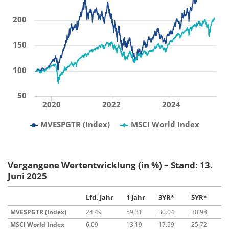
200
150
100
50
2020
2022
2024
MVESPGTR (Index)
MSCI World Index
Vergangene Wertentwicklung (in %) – Stand: 13.
Juni 2025
Lfd. Jahr
1 Jahr
3YR*
5YR*
MVESPGTR (Index)
24.49
59.31
30.04
30.98
MSCI World Index
6.09
13.19
17.59
25.72