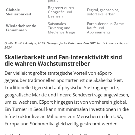
passiv
Begrenzt durch
Globale
Digital, grenzenlos,
Geografie und
Skalierbarkeit
sofort skalierbar
Lizenzen
Saisonales
Fortlaufende In-Game-
Wiederkehrende
Ticketing und
Käufe und
Einnahmen
Medienverträge
Abonnements
Quelle: VanEck-Analyse, 2025; Demografische Daten aus dem GWI Sports Audience Report
2024.
Skalierbarkeit und Fan-Interaktivität sind
die wahren Wachstumstreiber
Der vielleicht größte strategische Vorteil von eSport-
gegenüber traditionellen Sportarten ist die Skalierbarkeit.
Traditionelle Ligen sind auf physische Austragungsorte,
geografische Märkte und lineare Sendeverträge angewiesen,
um zu wachsen. ESport hingegen ist von vornherein global.
Ein Turnier in Seoul kann mit minimalen Investitionen in die
Infrastruktur live an Millionen von Menschen in den USA,
Europa und Südamerika gleichzeitig gestreamt werden.