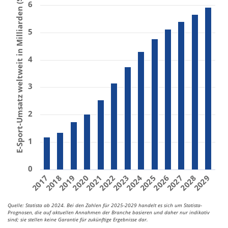
E-Sport-Umsatz weltweit in Milliarden ($)
6
5
4
3
2
1
0
2019
2021
2023
2025
2027
2029
2018
2020
2022
2024
2026
2028
2017
Quelle: Statista ab 2024. Bei den Zahlen für 2025-2029 handelt es sich um Statista-
Prognosen, die auf aktuellen Annahmen der Branche basieren und daher nur indikativ
sind; sie stellen keine Garantie für zukünftige Ergebnisse dar.