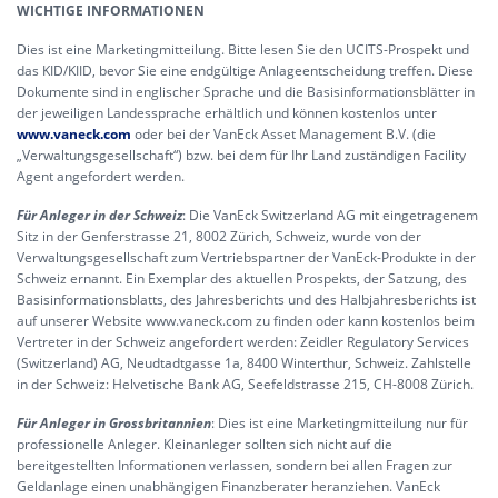
WICHTIGE INFORMATIONEN
Dies ist eine Marketingmitteilung. Bitte lesen Sie den UCITS-Prospekt und
das KID/KIID, bevor Sie eine endgültige Anlageentscheidung treffen. Diese
Dokumente sind in englischer Sprache und die Basisinformationsblätter in
der jeweiligen Landessprache erhältlich und können kostenlos unter
www.vaneck.com
oder bei der VanEck Asset Management B.V. (die
„Verwaltungsgesellschaft“) bzw. bei dem für Ihr Land zuständigen Facility
Agent angefordert werden.
Für Anleger in der Schweiz
: Die VanEck Switzerland AG mit eingetragenem
Sitz in der Genferstrasse 21, 8002 Zürich, Schweiz, wurde von der
Verwaltungsgesellschaft zum Vertriebspartner der VanEck-Produkte in der
Schweiz ernannt. Ein Exemplar des aktuellen Prospekts, der Satzung, des
Basisinformationsblatts, des Jahresberichts und des Halbjahresberichts ist
auf unserer Website www.vaneck.com zu finden oder kann kostenlos beim
Vertreter in der Schweiz angefordert werden: Zeidler Regulatory Services
(Switzerland) AG, Neudtadtgasse 1a, 8400 Winterthur, Schweiz. Zahlstelle
in der Schweiz: Helvetische Bank AG, Seefeldstrasse 215, CH-8008 Zürich.
Für Anleger in Grossbritannien
: Dies ist eine Marketingmitteilung nur für
professionelle Anleger. Kleinanleger sollten sich nicht auf die
bereitgestellten Informationen verlassen, sondern bei allen Fragen zur
Geldanlage einen unabhängigen Finanzberater heranziehen. VanEck