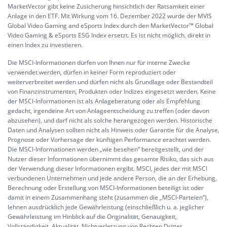
MarketVector gibt keine Zusicherung hinsichtlich der Ratsamkeit einer
Anlage in den ETF. Mit Wirkung vom 16. Dezember 2022 wurde der MVIS
Global Video Gaming and eSports Index durch den MarketVector™ Global
Video Gaming & eSports ESG Index ersetzt. Es ist nicht möglich, direkt in
einen Index zu investieren.
Die MSCI-Informationen dürfen von Ihnen nur für interne Zwecke
verwendet werden, dürfen in keiner Form reproduziert oder
weiterverbreitet werden und dürfen nicht als Grundlage oder Bestandteil
von Finanzinstrumenten, Produkten oder Indizes eingesetzt werden. Keine
der MSCI-Informationen ist als Anlageberatung oder als Empfehlung
gedacht, irgendeine Art von Anlageentscheidung zu treffen (oder davon
abzusehen), und darf nicht als solche herangezogen werden. Historische
Daten und Analysen sollten nicht als Hinweis oder Garantie für die Analyse,
Prognose oder Vorhersage der künftigen Performance erachtet werden.
Die MSCI-Informationen werden „wie besehen“ bereitgestellt, und der
Nutzer dieser Informationen übernimmt das gesamte Risiko, das sich aus
der Verwendung dieser Informationen ergibt. MSCI, jedes der mit MSCI
verbundenen Unternehmen und jede andere Person, die an der Erhebung,
Berechnung oder Erstellung von MSCI-Informationen beteiligt ist oder
damit in einem Zusammenhang steht (zusammen die „MSCI-Parteien“),
lehnen ausdrücklich jede Gewährleistung (einschließlich u. a. jeglicher
Gewährleistung im Hinblick auf die Originalität, Genauigkeit,
Vollständigkeit, Aktualität, Nichtverletzung von Rechten Dritter,