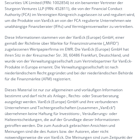
Securities UK Limited (FRN: 1002854) ist ein benannter Vertreter der
Sturgeon Ventures LLP (FRN: 452811), die von der Financial Conduct
Authority (FCA) im Vereinigten Königreich zugelassen ist und reguliert wird,
um die Produkte von VanEck an von der FCA regulierte Unternehmen wie
unabhängige Finanzberater (IFAs) und Vermögensverwalter zu vertreiben.
Diese Informationen stammen von der VanEck (Europe) GmbH, einer
gemäß der Richtlinie über Märkte für Finanzinstrumente („MiFID")
zugelassenen Wertpapierfirma im EWR. Die VanEck (Europe) GmbH hat
ihren Sitz in der Kreuznacher Str. 30, 60486 Frankfurt, Deutschland, und
wurde von der Verwaltungsgesellschaft zum Vertriebspartner für VanEck-
Produkte in Europa ernannt. Die Verwaltungsgesellschaft ist nach
niederländischem Recht gegründet und bei der niederländischen Behörde
für die Finanzmärkte (AFM) registriert.
Dieses Material ist nur zur allgemeinen und vorläufigen Information
bestimmt und darf nicht als Anlage-, Rechts- oder Steuerberatung
ausgelegt werden. VanEck (Europe) GmbH und ihre verbundenen
Unternehmen und Tochtergesellschaften (zusammen „VanEck“)
übernehmen keine Haftung für Investitions-, Veräußerungs- oder
Halteentscheidungen, die auf der Grundlage dieser Informationen
getroffen werden. Die zum Ausdruck gebrachten Ansichten und
Meinungen sind die des Autors bzw. der Autoren, aber nicht
notwendigerweise die von VanEck. Die Meinungen sind zum Zeitpunkt der