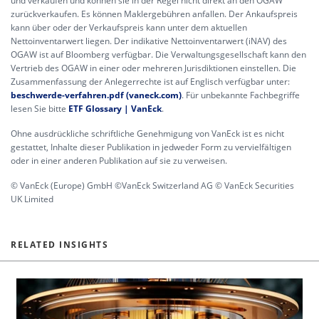
und verkaufen und können sie in der Regel nicht direkt an den OGAW
zurückverkaufen. Es können Maklergebühren anfallen. Der Ankaufspreis
kann über oder der Verkaufspreis kann unter dem aktuellen
Nettoinventarwert liegen. Der indikative Nettoinventarwert (iNAV) des
OGAW ist auf Bloomberg verfügbar. Die Verwaltungsgesellschaft kann den
Vertrieb des OGAW in einer oder mehreren Jurisdiktionen einstellen. Die
Zusammenfassung der Anlegerrechte ist auf Englisch verfügbar unter:
beschwerde-verfahren.pdf (vaneck.com)
. Für unbekannte Fachbegriffe
lesen Sie bitte
ETF Glossary | VanEck
.
Ohne ausdrückliche schriftliche Genehmigung von VanEck ist es nicht
gestattet, Inhalte dieser Publikation in jedweder Form zu vervielfältigen
oder in einer anderen Publikation auf sie zu verweisen.
© VanEck (Europe) GmbH ©VanEck Switzerland AG © VanEck Securities
UK Limited
RELATED INSIGHTS